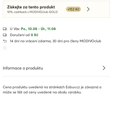
Získejte za tento produkt
+152 Kč
Dowiedz się w
10% cashback s MODIVOclub GOLD
U Vás:
Po., 10.08 - Út., 11.08
Doručení od
0 Kč
14 dní na vrácení zdarma, 30 dní pro členy MODIVOclub
Informace o produktu
Cena produktu uvedená na stránkách Eobuv.cz je závazná a
může se lišit od ceny uvedené na obalu výrobku.