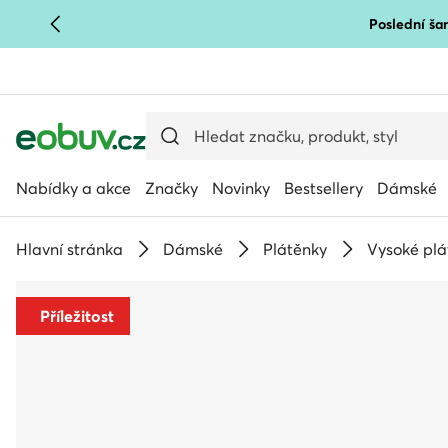
Poslední šan
PŘEJÍT NA HLAVNÍ OBSAH
PŘEJÍT NA VYHLEDÁVÁNÍ
Nabídky a akce
Značky
Novinky
Bestsellery
Dámské
Hlavní stránka
Dámské
Plátěnky
Vysoké plá
Příležitost