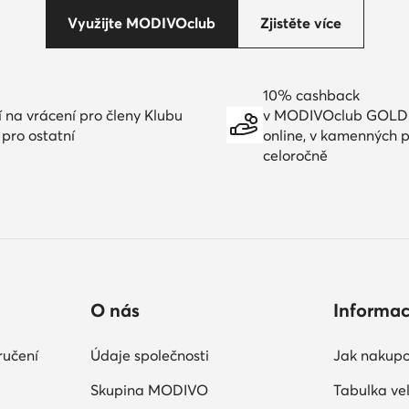
Využijte MODIVOclub
Zjistěte více
10% cashback
í na vrácení pro členy Klubu
v MODIVOclub GOLD
 pro ostatní
online, v kamenných 
celoročně
O nás
Informa
ručení
Údaje společnosti
Jak nakupo
Skupina MODIVO
Tabulka vel