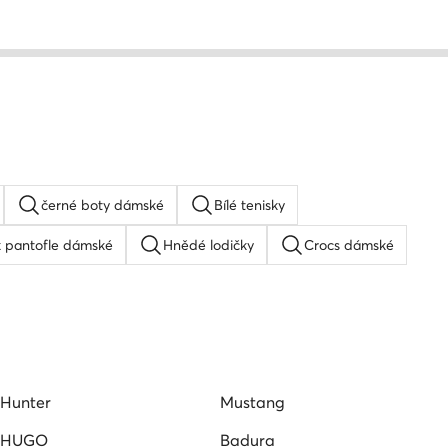
černé boty dámské
Bílé tenisky
k pantofle dámské
Hnědé lodičky
Crocs dámské
 tenisky dámské
Holinky Hunter
 tenisky dámské
Espadrilky dámské
Bile baleriny
Hunter
Mustang
HUGO
Badura