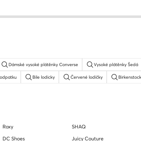
Dámské vysoké plátěnky Converse
Vysoké plátěnky Šedá
podpatku
Bile lodicky
Červené lodičky
Birkenstoc
dámské
Nike dámské boty
Ruzove lodicky
Béžové
le
Hnede baleriny
Sandály na podpatku
Reebok
Roxy
SHAQ
DC Shoes
Juicy Couture