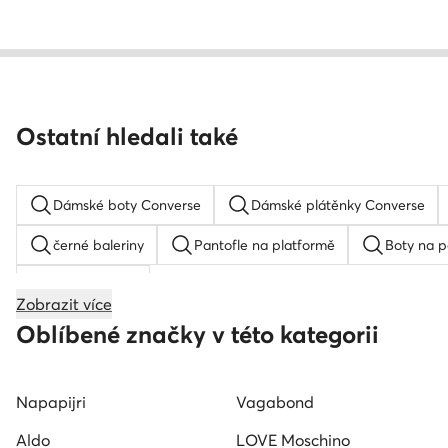
Ostatní hledali také
Dámské boty Converse
Dámské plátěnky Converse
černé baleriny
Pantofle na platformě
Boty na 
černé lodicky
Zobrazit více
Červené tenisky
Černé tenisky
Zelené tenisky 
Oblíbené značky v této kategorii
Bílé plátěné tenisky
Ruzove tenisky
Roxy pantof
Napapijri
Vagabond
Aldo
LOVE Moschino