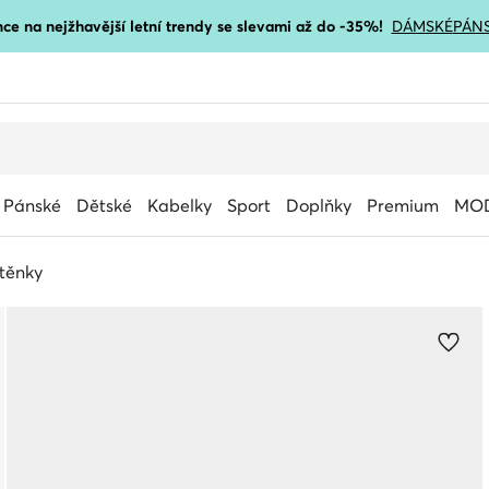
ce na nejžhavější letní trendy se slevami až do -35%!
DÁMSKÉ
PÁN
Pánské
Dětské
Kabelky
Sport
Doplňky
Premium
MOD
těnky