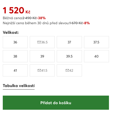
1 520
Aktuální cena 1 520 Kč
Kč
Běžná cena:
2 490 Kč
-38%
Nejnižší cena během 30 dnů před slevou:
1 670 Kč
-8%
Velikost:
36
36.5
37
37.5
38
39
39.5
40
41
41.5
42
Tabulka velikostí
Přidat do košíku