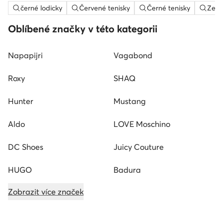
černé lodicky
Červené tenisky
Černé tenisky
Zele
Oblíbené značky v této kategorii
Napapijri
Vagabond
Roxy
SHAQ
Hunter
Mustang
Aldo
LOVE Moschino
DC Shoes
Juicy Couture
HUGO
Badura
Zobrazit více značek