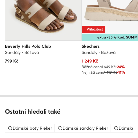
Příležitost
extra -35% Kód: SUM
Beverly Hills Polo Club
Skechers
Sandály · Béžová
Sandály · Béžová
Aktuální cena
799
Kč
1 249
Kč
Běžná cena
1 649 Kč
-24%
Nejnižší cena
1 419 Kč
-11%
Ostatní hledali také
Dámské boty Rieker
Dámské sandály Rieker
Dámské sa