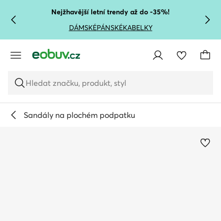
PŘEJÍT NA HLAVNÍ OBSAH
PŘEJÍT NA VYHLEDÁVÁNÍ
Nejžhavější letní trendy až do -35%!
DÁMSKÉ
PÁNSKÉ
KABELKY
Hledat značku, produkt, styl
Sandály na plochém podpatku