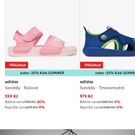
Příležitost
Příležitost
extra -35% Kód: SUMMER
extra -35% Kód: SUM
adidas
adidas
Sandály · Růžová
Sandály · Tmavomodrá
Aktuální cena
Aktuální cena
559
Kč
979
Kč
Běžná cena
700 Kč
-20%
Běžná cena
1 040 Kč
-5%
Nejnižší cena
619 Kč
-9%
Nejnižší cena
1 040 Kč
-5%