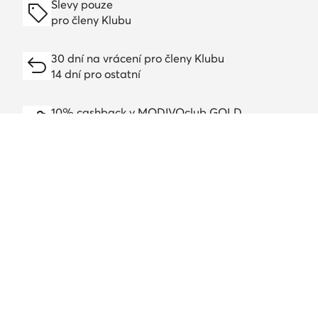
Slevy pouze
pro členy Klubu
30 dní na vrácení pro členy Klubu
14 dní pro ostatní
10% cashback v MODIVOclub GOLD
online, v kamenných prodejnách, celoročně
Cashback lze kombinovat s jakoukoli slevovou
akcí nebo výprodejem
Stáhněte si aplikaci