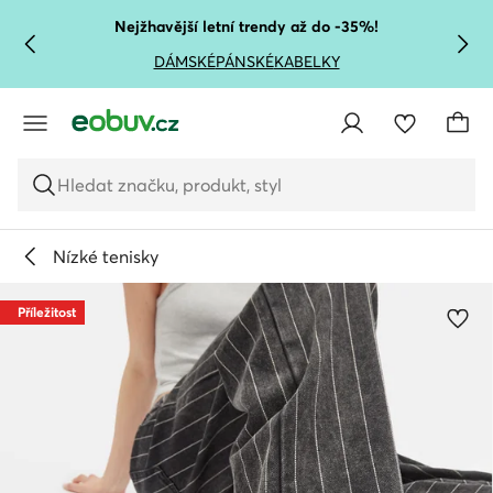
PŘEJÍT NA HLAVNÍ OBSAH
PŘEJÍT NA VYHLEDÁVÁNÍ
Nejžhavější letní trendy až do -35%!
DÁMSKÉ
PÁNSKÉ
KABELKY
Hledat značku, produkt, styl
Nízké tenisky
Příležitost