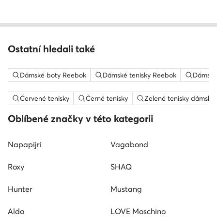
Ostatní hledali také
Dámské boty Reebok
Dámské tenisky Reebok
Dámské 
Červené tenisky
Černé tenisky
Zelené tenisky dámské
Oblíbené značky v této kategorii
Napapijri
Vagabond
Roxy
SHAQ
Hunter
Mustang
Aldo
LOVE Moschino