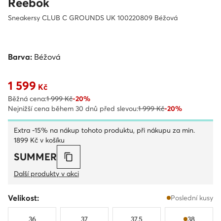
Reebok
Sneakersy CLUB C GROUNDS UK 100220809 Béžová
Barva:
Béžová
1 599
Aktuální cena 1 599 Kč
Kč
Běžná cena:
1 999 Kč
-20%
Nejnižší cena během 30 dnů před slevou:
1 999 Kč
-20%
Extra -15% na nákup tohoto produktu, při nákupu za min.
1899 Kč v košíku
SUMMER
Další produkty v akci
Velikost:
Poslední kusy
36
37
37.5
38