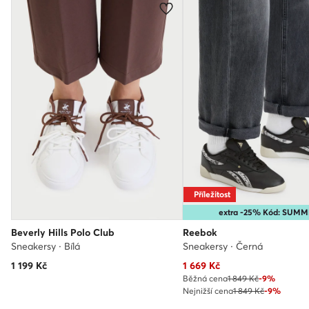
Příležitost
extra -25% Kód: SUM
Beverly Hills Polo Club
Reebok
Sneakersy · Bílá
Sneakersy · Černá
Aktuální cena
1 199
Kč
1 669
Kč
Běžná cena
1 849 Kč
-9%
Nejnižší cena
1 849 Kč
-9%