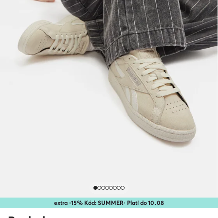
extra -15% Kód: SUMMER
· Platí do
10
.
08