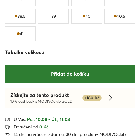
38.5
39
40
40.5
41
Tabulka velikostí
Přidat do košíku
Získejte za tento produkt
+160 Kč
Dowiedz się 
10% cashback s MODIVOclub GOLD
U Vás:
Po., 10.08 - Út., 11.08
Doručení od
0 Kč
14 dní na vrácení zdarma, 30 dní pro členy MODIVOclub