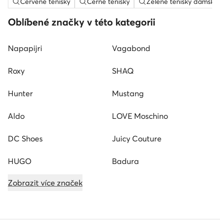
Červené tenisky
Černé tenisky
Zelené tenisky dámské
Oblíbené značky v této kategorii
Napapijri
Vagabond
Roxy
SHAQ
Hunter
Mustang
Aldo
LOVE Moschino
DC Shoes
Juicy Couture
HUGO
Badura
Zobrazit více značek