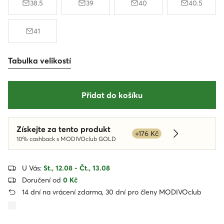
38.5
39
40
40.5
41
Tabulka velikostí
Přidat do košíku
Získejte za tento produkt
+176 Kč
Dowiedz się w
10% cashback s MODIVOclub GOLD
U Vás:
St., 12.08 - Čt., 13.08
Doručení od
0 Kč
14 dní na vrácení zdarma, 30 dní pro členy MODIVOclub