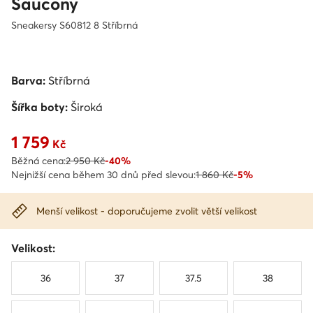
Saucony
Sneakersy S60812 8 Stříbrná
Barva:
Stříbrná
Šířka boty:
Široká
1 759
Aktuální cena 1 759 Kč
Kč
Běžná cena:
2 950 Kč
-40%
Nejnižší cena během 30 dnů před slevou:
1 860 Kč
-5%
Menší velikost - doporučujeme zvolit větší velikost
Velikost:
36
37
37.5
38