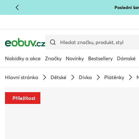
Poslední šan
PŘEJÍT NA HLAVNÍ OBSAH
PŘEJÍT NA VYHLEDÁVÁNÍ
Nabídky a akce
Značky
Novinky
Bestsellery
Dámské
Hlavní stránka
Dětské
Dívka
Plátěnky
N
Příležitost