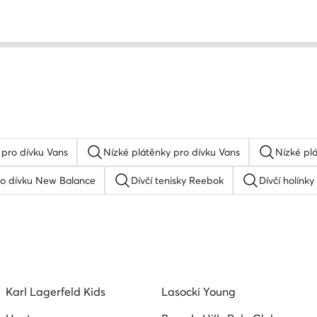
 pro dívku Vans
Nízké plátěnky pro dívku Vans
Nízké pl
ro dívku New Balance
Dívčí tenisky Reebok
Dívčí holínky
ívku adidas
Boty pro dívku Reebok
Dívčí hnede tenisky
Boty pro dívku JENNY FAIRY
Karl Lagerfeld Kids
Lasocki Young