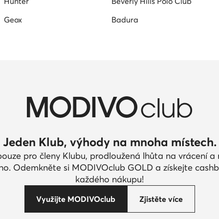
Hunter
Beverly Hills Polo Club
Geox
Badura
Jeden Klub, výhody na mnoha místech.
pouze pro členy Klubu, prodloužená lhůta na vrácení 
ího. Odemkněte si MODIVOclub GOLD a získejte cashb
každého nákupu!
Využijte MODIVOclub
Zjistěte více