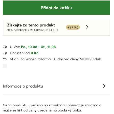
Přidat do košíku
Získejte za tento produkt
+97 Kč
Dowiedz się wi
10% cashback s MODIVOclub GOLD
U Vás:
Po., 10.08 - Út., 11.08
Doručení od
0 Kč
14 dní na vrácení zdarma, 30 dní pro členy MODIVOclub
Informace o produktu
Cena produktu uvedená na stránkách Eobuv.cz je závazná a
může se lišit od ceny uvedené na obalu výrobku.