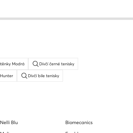
átěnky Modrá
Dívčí černé tenisky
 Hunter
Dívčí bile tenisky
Boty pro dívku Badura
Tenisky pro dívku Nelli Blu
Nelli Blu
Biomecanics