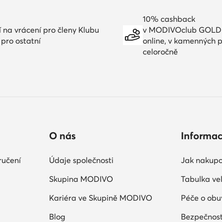
10% cashback
í na vrácení pro členy Klubu
v MODIVOclub GOLD
 pro ostatní
online, v kamenných 
celoročně
O nás
Informa
ručení
Údaje společnosti
Jak nakupo
Skupina MODIVO
Tabulka vel
Kariéra ve Skupině MODIVO
Péče o obu
Blog
Bezpečnost