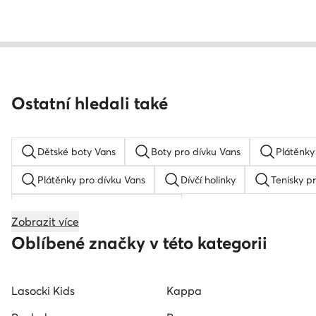
Ostatní hledali také
Dětské boty Vans
Boty pro dívku Vans
Plátěnky
Plátěnky pro dívku Vans
Dívčí holinky
Tenisky p
Tenisky pro dívku Lasocki Kids
Zobrazit více
Bílé baleríny
Boty pro dívku Roxy
Tenisky pro d
Oblíbené značky v této kategorii
Tenisky pro dívku Kappa
Obuv pro dívky Lasocki Kids
Lasocki Kids
Kappa