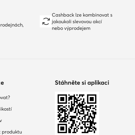
Cashback lze kombinovat s
jakoukoli slevovou akcí
prodejnách,
nebo výprodejem
ce
Stáhněte si aplikaci
vat?
ikostí
v
 produktu