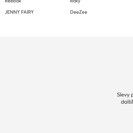
Reebok
Roxy
JENNY FAIRY
DeeZee
Slevy 
dalš