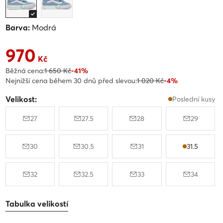
Barva:
Modrá
970
Aktuální cena 970 Kč
Kč
Běžná cena:
1 650 Kč
-41%
Nejnižší cena během 30 dnů před slevou:
1 020 Kč
-4%
Velikost:
Poslední kusy
27
27.5
28
29
30
30.5
31
31.5
32
32.5
33
34
Tabulka velikostí