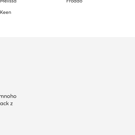
Melissa
Froddo
Keen
a mnoho
ack z