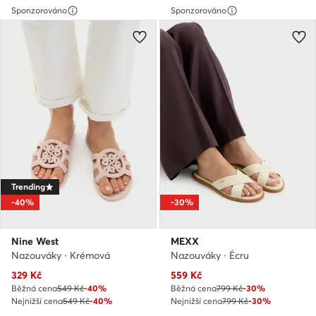
Sponzorováno
Sponzorováno
Trending
-40%
-30%
Nine West
MEXX
Nazouváky · Krémová
Nazouváky · Écru
Aktuální cena
Aktuální cena
329
Kč
559
Kč
Běžná cena
549 Kč
-40%
Běžná cena
799 Kč
-30%
Nejnižší cena
549 Kč
-40%
Nejnižší cena
799 Kč
-30%