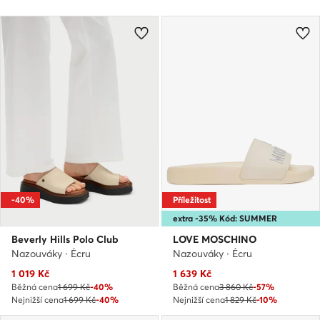
-40%
Příležitost
extra -35% Kód: SUMMER
Beverly Hills Polo Club
LOVE MOSCHINO
Nazouváky · Écru
Nazouváky · Écru
Aktuální cena
Aktuální cena
1 019
Kč
1 639
Kč
Běžná cena
1 699 Kč
-40%
Běžná cena
3 860 Kč
-57%
Nejnižší cena
1 699 Kč
-40%
Nejnižší cena
1 829 Kč
-10%