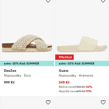
Příležitost
extra -25% Kód: SUMMER
extra -35% Kód: SUMMER
DeeZee
Guess
Nazouváky · Écru
Nazouváky · Krémová
Aktuální cena
999
Kč
549
Kč
Běžná cena
1 150 Kč
-52%
Nejnižší cena
619 Kč
-11%