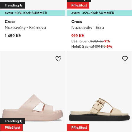
Trending
Příležitost
extra -10% Kód: SUMMER
extra -35% Kód: SUMMER
Crocs
Crocs
Nazouváky · Krémová
Nazouváky · Écru
Aktuální cena
1 459
Kč
919
Kč
Běžná cena
1 019 Kč
-9%
Nejnižší cena
1 019 Kč
-9%
Trending
Příležitost
Příležitost