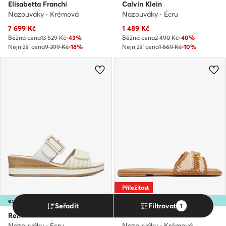
Elisabetta Franchi
Calvin Klein
Nazouváky · Krémová
Nazouváky · Écru
Aktuální cena
Aktuální cena
7 699
Kč
1 489
Kč
Běžná cena
13 529 Kč
-43%
Běžná cena
2 490 Kč
-40%
Nejnižší cena
9 399 Kč
-18%
Nejnižší cena
1 669 Kč
-10%
Příležitost
extra -25% Kód: SUMMER
extra -35% Kód: SUMMER
Seřadit
Filtrovat
1
Remonte
Inuikii
Nazouváky · Écru
Nazouváky · Krémová