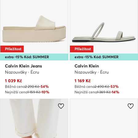
Příležitost
Příležitost
extra -15% Kód: SUMMER
extra -15% Kód: SUMMER
Calvin Klein Jeans
Calvin Klein
Nazouváky · Écru
Nazouváky · Écru
Aktuální cena
Aktuální cena
1 039
Kč
1 169
Kč
Běžná cena
2 290 Kč
-54%
Běžná cena
2 490 Kč
-53%
Nejnižší cena
1 159 Kč
-10%
Nejnižší cena
1 369 Kč
-14%