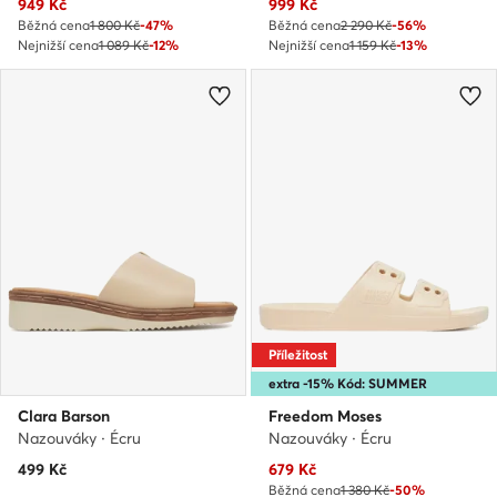
Aktuální cena
Aktuální cena
949
Kč
999
Kč
Běžná cena
1 800 Kč
-47%
Běžná cena
2 290 Kč
-56%
Nejnižší cena
1 089 Kč
-12%
Nejnižší cena
1 159 Kč
-13%
Příležitost
extra -15% Kód: SUMMER
Clara Barson
Freedom Moses
Nazouváky · Écru
Nazouváky · Écru
Aktuální cena
499
Kč
679
Kč
Běžná cena
1 380 Kč
-50%