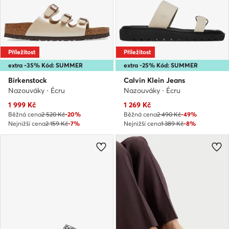
Příležitost
Příležitost
extra -35% Kód: SUMMER
extra -25% Kód: SUMMER
Birkenstock
Calvin Klein Jeans
Nazouváky · Écru
Nazouváky · Écru
Aktuální cena
Aktuální cena
1 999
Kč
1 269
Kč
Běžná cena
2 520 Kč
-20%
Běžná cena
2 490 Kč
-49%
Nejnižší cena
2 159 Kč
-7%
Nejnižší cena
1 389 Kč
-8%