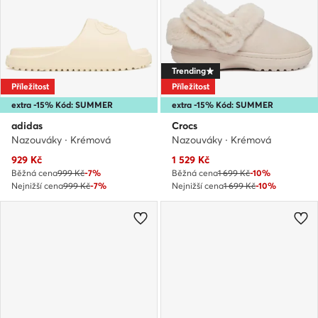
Trending
Příležitost
Příležitost
extra -15% Kód: SUMMER
extra -15% Kód: SUMMER
adidas
Crocs
Nazouváky · Krémová
Nazouváky · Krémová
Aktuální cena
Aktuální cena
929
Kč
1 529
Kč
Běžná cena
999 Kč
-7%
Běžná cena
1 699 Kč
-10%
Nejnižší cena
999 Kč
-7%
Nejnižší cena
1 699 Kč
-10%