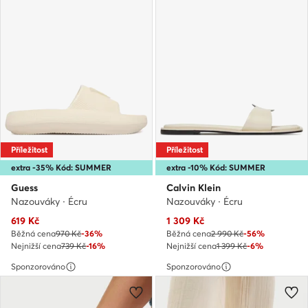
Příležitost
Příležitost
extra -35% Kód: SUMMER
extra -10% Kód: SUMMER
Guess
Calvin Klein
Nazouváky · Écru
Nazouváky · Écru
Aktuální cena
Aktuální cena
619
Kč
1 309
Kč
Běžná cena
970 Kč
-36%
Běžná cena
2 990 Kč
-56%
Nejnižší cena
739 Kč
-16%
Nejnižší cena
1 399 Kč
-6%
Sponzorováno
Sponzorováno