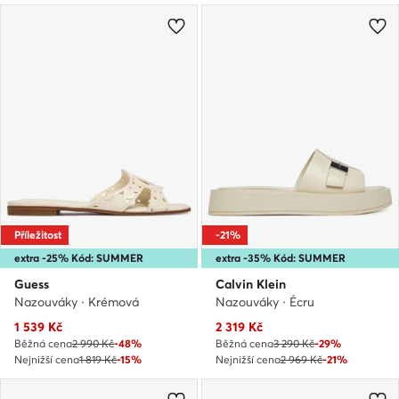
Příležitost
-21%
extra -25% Kód: SUMMER
extra -35% Kód: SUMMER
Guess
Calvin Klein
Nazouváky · Krémová
Nazouváky · Écru
Aktuální cena
Aktuální cena
1 539
Kč
2 319
Kč
Běžná cena
2 990 Kč
-48%
Běžná cena
3 290 Kč
-29%
Nejnižší cena
1 819 Kč
-15%
Nejnižší cena
2 969 Kč
-21%