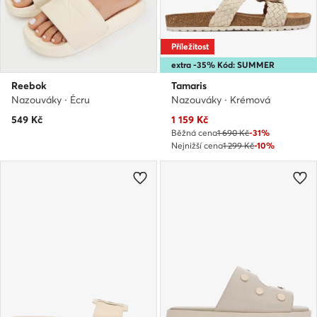
Příležitost
extra -35% Kód: SUMMER
Reebok
Tamaris
Nazouváky · Écru
Nazouváky · Krémová
Aktuální cena
549
Kč
1 159
Kč
Běžná cena
1 690 Kč
-31%
Nejnižší cena
1 299 Kč
-10%