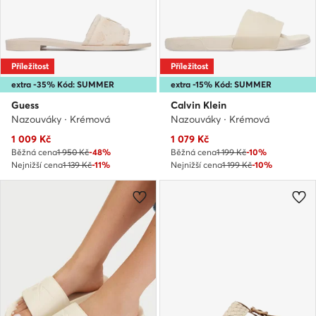
Příležitost
Příležitost
extra -35% Kód: SUMMER
extra -15% Kód: SUMMER
Guess
Calvin Klein
Nazouváky · Krémová
Nazouváky · Krémová
Aktuální cena
Aktuální cena
1 009
Kč
1 079
Kč
Běžná cena
1 950 Kč
-48%
Běžná cena
1 199 Kč
-10%
Nejnižší cena
1 139 Kč
-11%
Nejnižší cena
1 199 Kč
-10%