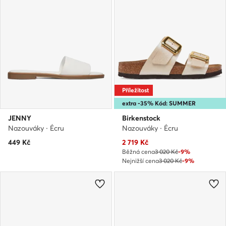
Příležitost
extra -35% Kód: SUMMER
JENNY
Birkenstock
Nazouváky · Écru
Nazouváky · Écru
Aktuální cena
449
Kč
2 719
Kč
Běžná cena
3 020 Kč
-9%
Nejnižší cena
3 020 Kč
-9%