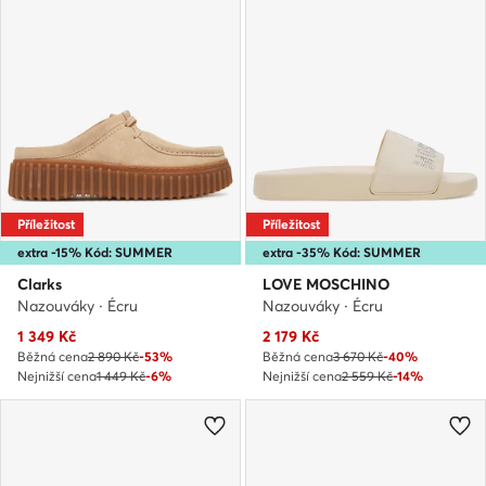
Příležitost
Příležitost
extra -15% Kód: SUMMER
extra -35% Kód: SUMMER
Clarks
LOVE MOSCHINO
Nazouváky · Écru
Nazouváky · Écru
Aktuální cena
Aktuální cena
1 349
Kč
2 179
Kč
Běžná cena
2 890 Kč
-53%
Běžná cena
3 670 Kč
-40%
Nejnižší cena
1 449 Kč
-6%
Nejnižší cena
2 559 Kč
-14%