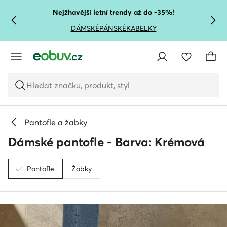
PŘEJÍT NA HLAVNÍ OBSAH
PŘEJÍT NA VYHLEDÁVÁNÍ
Nejžhavější letní trendy až do -35%!
DÁMSKÉ
PÁNSKÉ
KABELKY
Hledat značku, produkt, styl
Pantofle a žabky
Dámské pantofle - Barva: Krémová
Pantofle
Žabky