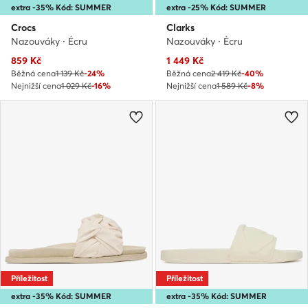
extra -35% Kód: SUMMER
extra -25% Kód: SUMMER
Crocs
Clarks
Nazouváky · Écru
Nazouváky · Écru
Aktuální cena
Aktuální cena
859
Kč
1 449
Kč
Běžná cena
1 139 Kč
-24%
Běžná cena
2 419 Kč
-40%
Nejnižší cena
1 029 Kč
-16%
Nejnižší cena
1 589 Kč
-8%
Příležitost
Příležitost
extra -35% Kód: SUMMER
extra -35% Kód: SUMMER