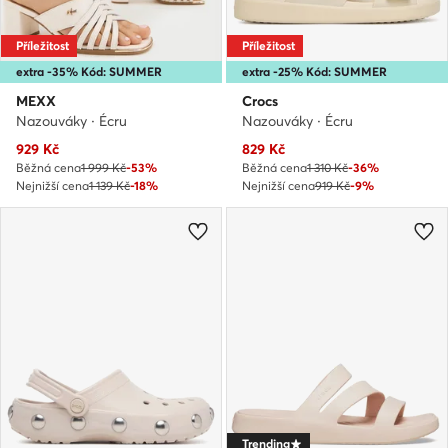
Příležitost
Příležitost
extra -35% Kód: SUMMER
extra -25% Kód: SUMMER
MEXX
Crocs
Nazouváky · Écru
Nazouváky · Écru
Aktuální cena
Aktuální cena
929
Kč
829
Kč
Běžná cena
1 999 Kč
-53%
Běžná cena
1 310 Kč
-36%
Nejnižší cena
1 139 Kč
-18%
Nejnižší cena
919 Kč
-9%
Trending