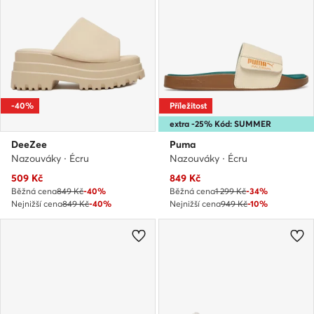
-40%
Příležitost
extra -25% Kód: SUMMER
DeeZee
Puma
Nazouváky · Écru
Nazouváky · Écru
Aktuální cena
Aktuální cena
509
Kč
849
Kč
Běžná cena
849 Kč
-40%
Běžná cena
1 299 Kč
-34%
Nejnižší cena
849 Kč
-40%
Nejnižší cena
949 Kč
-10%