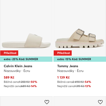
Příležitost
Příležitost
extra -25% Kód: SUMMER
extra -15% Kód: SUMMER
Calvin Klein Jeans
Tommy Jeans
Nazouváky · Écru
Nazouváky · Écru
Aktuální cena
Aktuální cena
589
Kč
1 139
Kč
Běžná cena
1 200 Kč
-50%
Běžná cena
2 490 Kč
-54%
Nejnižší cena
689 Kč
-14%
Nejnižší cena
1 319 Kč
-13%