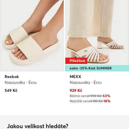
Příležitost
extra -35% Kód: SUMMER
Reebok
MEXX
Nazouváky · Écru
Nazouváky · Écru
Aktuální cena
549
Kč
929
Kč
Běžná cena
1 999 Kč
-53%
Nejnižší cena
1 139 Kč
-18%
Jakou velikost hledáte?