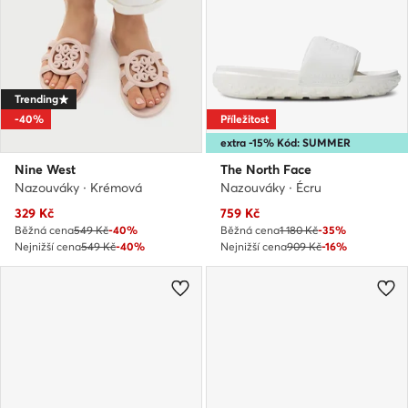
Trending
-40%
Příležitost
extra -15% Kód: SUMMER
Nine West
The North Face
Nazouváky · Krémová
Nazouváky · Écru
Aktuální cena
Aktuální cena
329
Kč
759
Kč
Běžná cena
549 Kč
-40%
Běžná cena
1 180 Kč
-35%
Nejnižší cena
549 Kč
-40%
Nejnižší cena
909 Kč
-16%