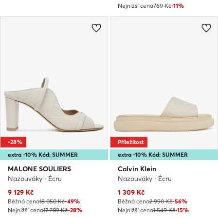
Nejnižší cena
769 Kč
-11%
-28%
Příležitost
extra -10% Kód: SUMMER
extra -10% Kód: SUMMER
MALONE SOULIERS
Calvin Klein
Nazouváky · Écru
Nazouváky · Écru
Aktuální cena
Aktuální cena
9 129
Kč
1 309
Kč
Běžná cena
18 050 Kč
-49%
Běžná cena
2 990 Kč
-56%
Nejnižší cena
12 709 Kč
-28%
Nejnižší cena
1 549 Kč
-15%