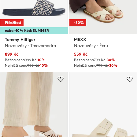
Příležitost
-30%
extra -10% Kód: SUMMER
Tommy Hilfiger
MEXX
Nazouváky · Tmavomodrá
Nazouváky · Écru
Aktuální cena
Aktuální cena
899
Kč
559
Kč
Běžná cena
999 Kč
-10%
Běžná cena
799 Kč
-30%
Nejnižší cena
999 Kč
-10%
Nejnižší cena
799 Kč
-30%