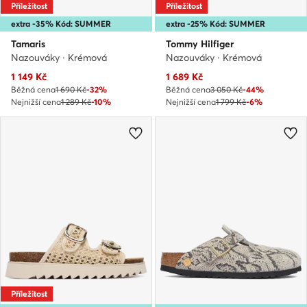
Příležitost
Příležitost
extra -35% Kód: SUMMER
extra -25% Kód: SUMMER
Tamaris
Tommy Hilfiger
Nazouváky · Krémová
Nazouváky · Krémová
Aktuální cena
Aktuální cena
1 149
Kč
1 689
Kč
Běžná cena
1 690 Kč
-32%
Běžná cena
3 050 Kč
-44%
Nejnižší cena
1 289 Kč
-10%
Nejnižší cena
1 799 Kč
-6%
Příležitost