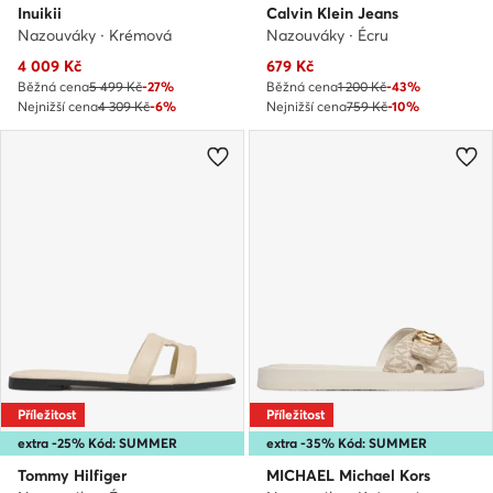
Inuikii
Calvin Klein Jeans
Nazouváky · Krémová
Nazouváky · Écru
Aktuální cena
Aktuální cena
4 009
Kč
679
Kč
Běžná cena
5 499 Kč
-27%
Běžná cena
1 200 Kč
-43%
Nejnižší cena
4 309 Kč
-6%
Nejnižší cena
759 Kč
-10%
Příležitost
Příležitost
extra -25% Kód: SUMMER
extra -35% Kód: SUMMER
Tommy Hilfiger
MICHAEL Michael Kors