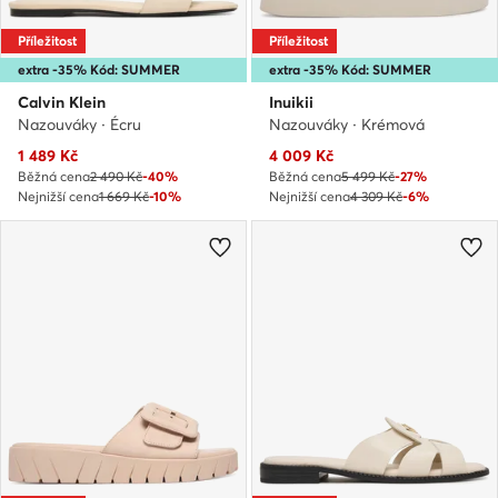
Příležitost
Příležitost
extra -35% Kód: SUMMER
extra -35% Kód: SUMMER
Calvin Klein
Inuikii
Nazouváky · Écru
Nazouváky · Krémová
Aktuální cena
Aktuální cena
1 489
Kč
4 009
Kč
Běžná cena
2 490 Kč
-40%
Běžná cena
5 499 Kč
-27%
Nejnižší cena
1 669 Kč
-10%
Nejnižší cena
4 309 Kč
-6%