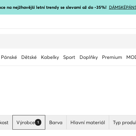
ce na nejžhavější letní trendy se slevami až do -35%!
DÁMSKÉ
PÁN
Pánské
Dětské
Kabelky
Sport
Doplňky
Premium
MOD
kost
Výrobce
Barva
Hlavní materiál
Typ produ
1