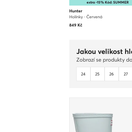
extra -15% Kód: SUMMER
Hunter
Holínky · Červená
849
Kč
Jakou velikost h
Zobrazí se produkty do
24
25
26
27