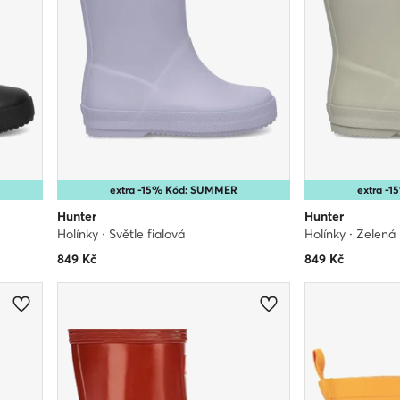
extra -15% Kód: SUMMER
extra -
Hunter
Hunter
Holínky · Světle fialová
Holínky · Zelená
849
Kč
849
Kč