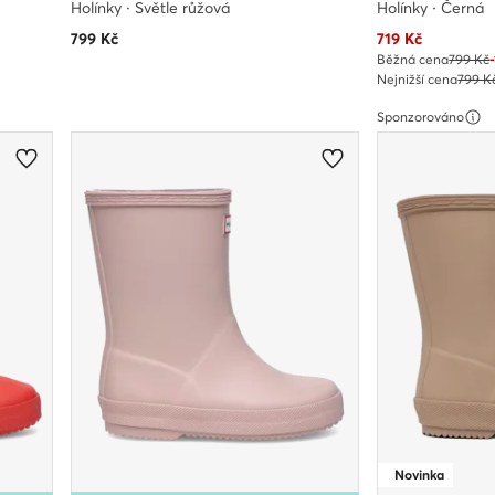
Holínky · Světle růžová
Holínky · Černá
Aktuální cena
799
Kč
719
Kč
Běžná cena
799 Kč
Nejnižší cena
799 K
Sponzorováno
Novinka