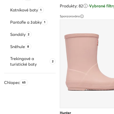
Produkty: 82
·
Vybrané filtry
Kotníkové boty
Počet produktů:
1
Sponzorováno
Pantofle a žabky
Počet produktů:
1
Sandály
Počet produktů:
2
Sněhule
Počet produktů:
8
Trekingové a
Počet produktů:
2
turistické boty
Chlapec
Počet produktů:
65
Hunter