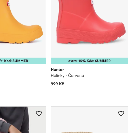
15% Kód: SUMMER
extra -15% Kód: SUMMER
Hunter
Holínky · Červená
999
Kč