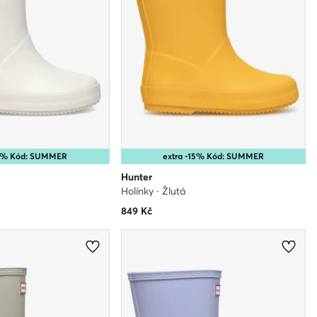
15% Kód: SUMMER
extra -15% Kód: SUMMER
Hunter
Holínky · Žlutá
849
Kč