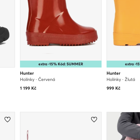
extra -15% Kód: SUMMER
extra -
Hunter
Hunter
Holínky · Červená
Holínky · Žlutá
1 199
Kč
999
Kč