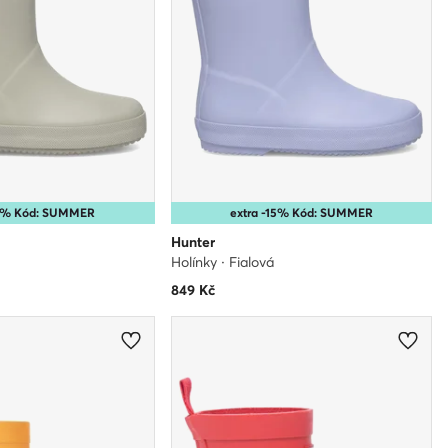
15% Kód: SUMMER
extra -15% Kód: SUMMER
Hunter
Holínky · Fialová
849
Kč