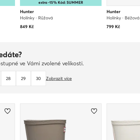
extra -15% Kód: SUMMER
Hunter
Hunter
Holínky · Růžová
Holínky · Béžová
849
Kč
799
Kč
ledáte?
stupné ve Vámi zvolené velikosti.
28
29
30
Zobrazit více