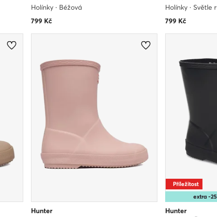
Holínky · Béžová
Holínky · Světle 
799
Kč
799
Kč
Příležitost
extra -
Hunter
Hunter