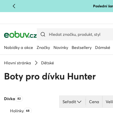
Poslední šan
PŘEJÍT NA HLAVNÍ OBSAH
PŘEJÍT NA VYHLEDÁVÁNÍ
Nabídky a akce
Značky
Novinky
Bestsellery
Dámské
Hlavní stránka
Dětské
Boty pro dívku Hunter
Dívka
Počet produktů:
82
Seřadit
Cena
Veli
Holínky
Počet produktů:
68