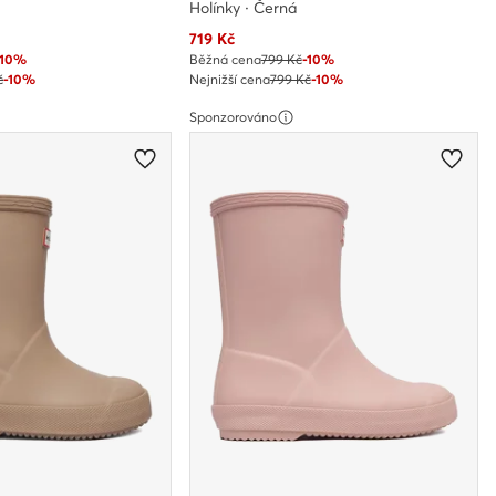
Holínky · Černá
Aktuální cena
719
Kč
-10%
Běžná cena
799 Kč
-10%
č
-10%
Nejnižší cena
799 Kč
-10%
Sponzorováno