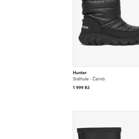
Hunter
Sněhule · Černá
1 999
Kč