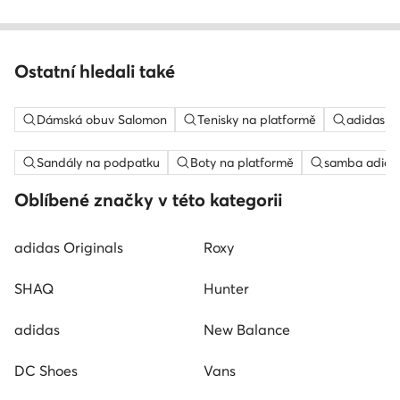
Ostatní hledali také
Dámská obuv Salomon
Tenisky na platformě
adidas c
Sandály na podpatku
Boty na platformě
samba adida
Oblíbené značky v této kategorii
adidas Originals
Roxy
SHAQ
Hunter
adidas
New Balance
DC Shoes
Vans