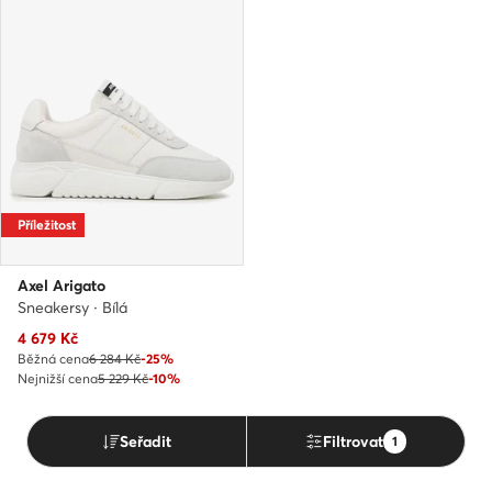
Příležitost
Axel Arigato
Sneakersy · Bílá
Aktuální cena
4 679
Kč
Běžná cena
6 284 Kč
-25%
Nejnižší cena
5 229 Kč
-10%
Seřadit
Filtrovat
1