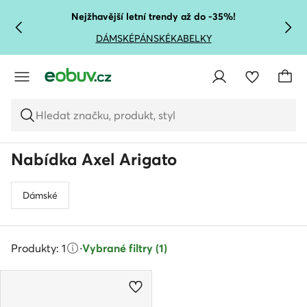
PŘEJÍT NA HLAVNÍ OBSAH
PŘEJÍT NA VYHLEDÁVÁNÍ
Nejžhavější letní trendy až do -35%!
DÁMSKÉ
PÁNSKÉ
KABELKY
Hledat značku, produkt, styl
Nabídka Axel Arigato
Dámské
Produkty: 1
·
Vybrané filtry (1)