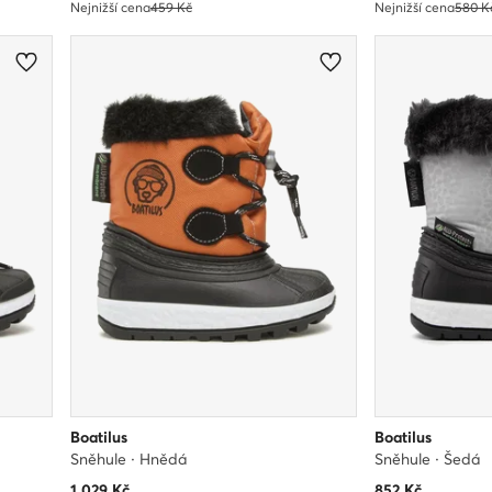
Nejnižší cena
459 Kč
Nejnižší cena
580 K
Boatilus
Boatilus
Sněhule · Hnědá
Sněhule · Šedá
1 029
Kč
852
Kč