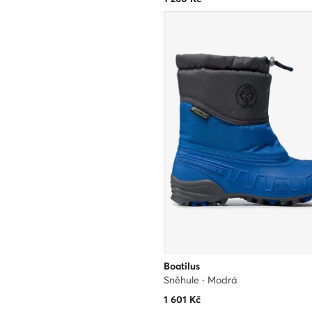
Boatilus
Sněhule · Modrá
1 601
Kč