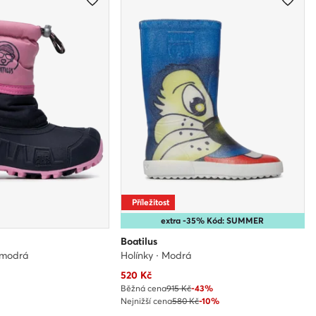
Příležitost
extra -35% Kód: SUMMER
Boatilus
omodrá
Holínky · Modrá
Aktuální cena
520
Kč
Běžná cena
915 Kč
-43%
Nejnižší cena
580 Kč
-10%