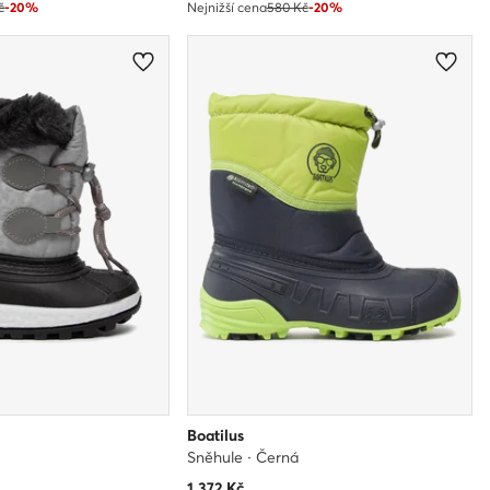
č
-20%
Nejnižší cena
580 Kč
-20%
Boatilus
Sněhule · Černá
1 372
Kč