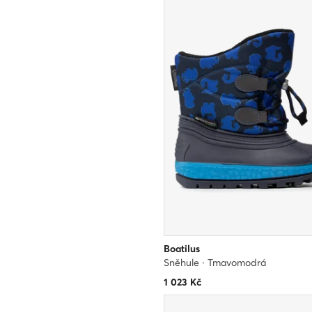
Boatilus
Sněhule · Tmavomodrá
1 023
Kč