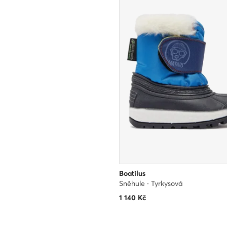
Boatilus
Sněhule · Tyrkysová
1 140
Kč