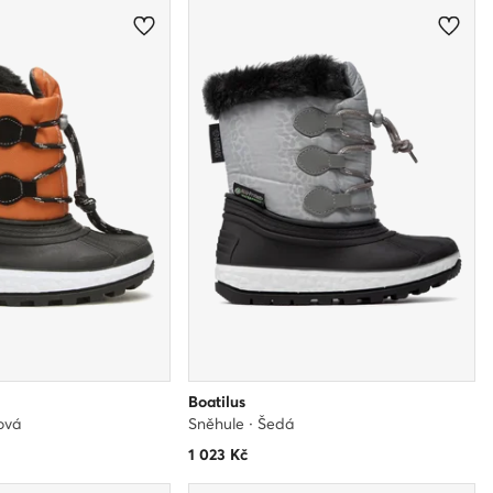
Boatilus
ová
Sněhule · Šedá
1 023
Kč