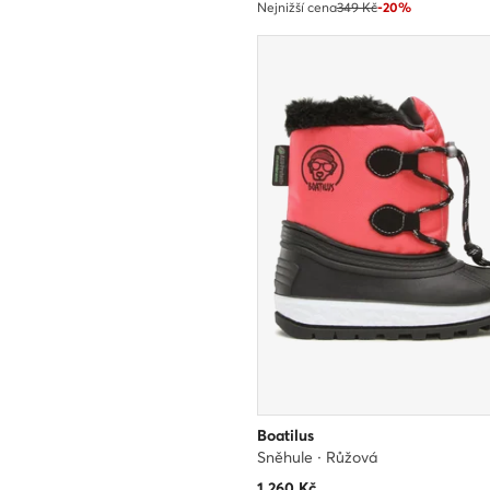
Nejnižší cena
349 Kč
-20%
Boatilus
Sněhule · Růžová
1 260
Kč