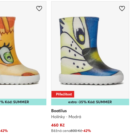
Příležitost
35% Kód: SUMMER
extra -35% Kód: SUMMER
Boatilus
Holínky · Modrá
Aktuální cena
460
Kč
-42%
Běžná cena
800 Kč
-42%