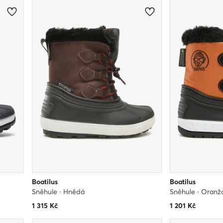
Boatilus
Boatilus
Sněhule · Hnědá
Sněhule · Oranž
1 315
Kč
1 201
Kč