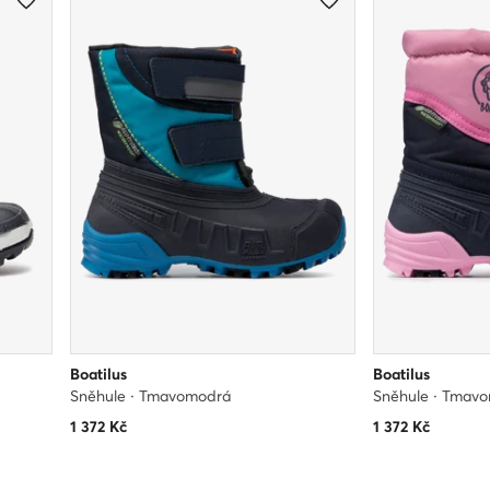
Boatilus
Boatilus
Sněhule · Tmavomodrá
Sněhule · Tmav
1 372
Kč
1 372
Kč