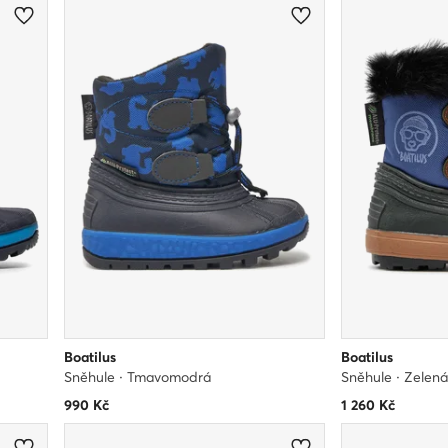
Boatilus
Boatilus
Sněhule · Tmavomodrá
Sněhule · Zelen
990
Kč
1 260
Kč