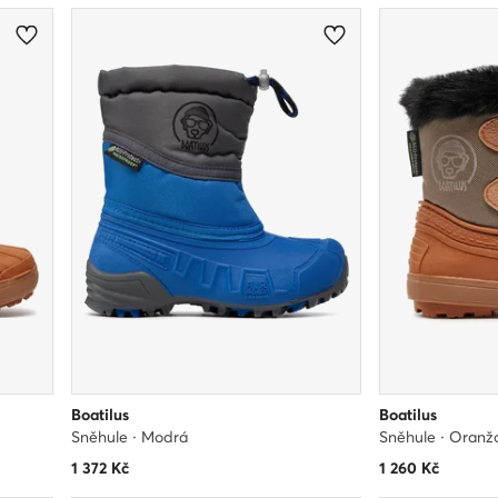
Boatilus
Boatilus
Sněhule · Modrá
Sněhule · Oranž
1 372
Kč
1 260
Kč