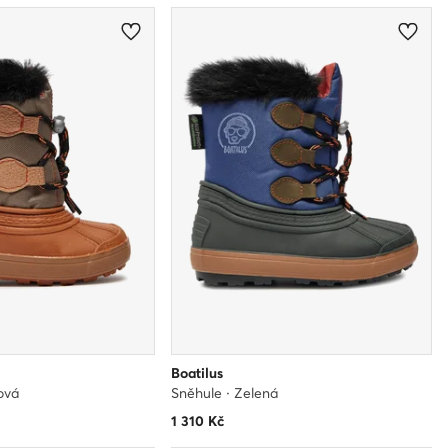
Boatilus
ová
Sněhule · Zelená
1 310
Kč