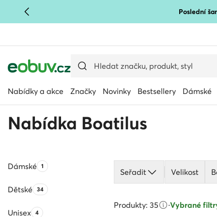
Poslední šan
PŘEJÍT NA HLAVNÍ OBSAH
PŘEJÍT NA VYHLEDÁVÁNÍ
Nabídky a akce
Značky
Novinky
Bestsellery
Dámské
Nabídka Boatilus
Dámské
Počet produktů:
1
Seřadit
Velikost
B
Dětské
Počet produktů:
34
Produkty: 35
·
Vybrané filtry
Unisex
Počet produktů:
4