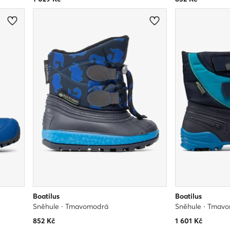
Boatilus
Boatilus
Sněhule · Tmavomodrá
Sněhule · Tmav
852
Kč
1 601
Kč