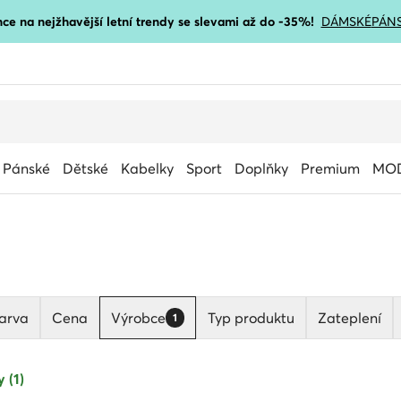
ce na nejžhavější letní trendy se slevami až do -35%!
DÁMSKÉ
PÁN
Pánské
Dětské
Kabelky
Sport
Doplňky
Premium
MOD
arva
Cena
Výrobce
Typ produktu
Zateplení
1
 (1)