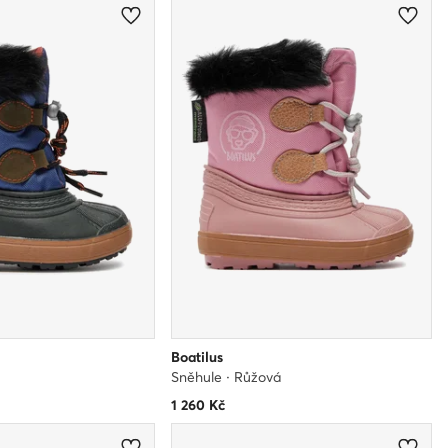
Boatilus
á
Sněhule · Růžová
1 260
Kč