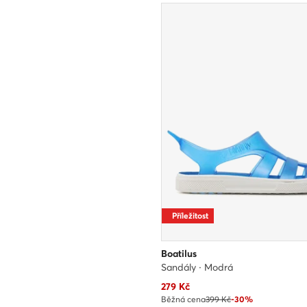
Příležitost
Boatilus
Sandály · Modrá
Aktuální cena
279
Kč
Běžná cena
399 Kč
-30%