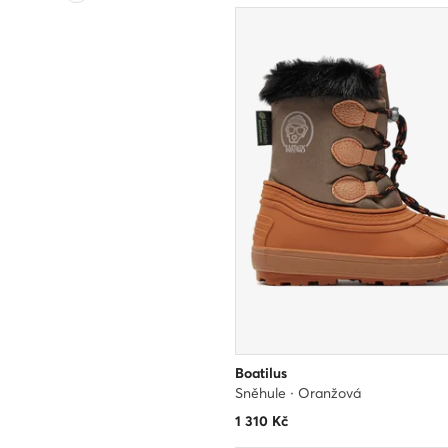
Boatilus
Sněhule · Oranžová
1 310
Kč