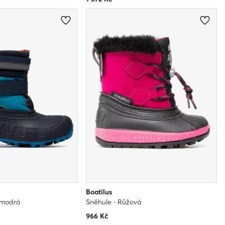
Boatilus
omodrá
Sněhule · Růžová
966
Kč