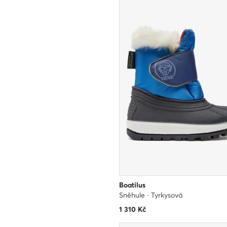
Boatilus
Sněhule · Tyrkysová
1 310
Kč