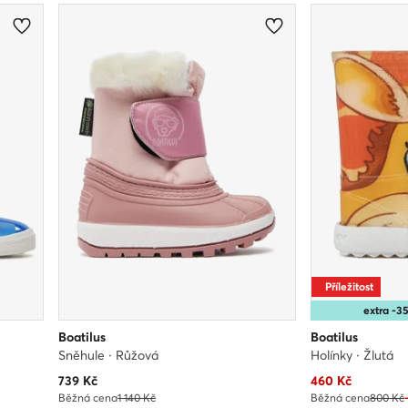
Příležitost
extra -
Boatilus
Boatilus
Sněhule · Růžová
Holínky · Žlutá
Aktuální cena
Aktuální cena
739
Kč
460
Kč
Běžná cena
1 140 Kč
Běžná cena
800 Kč