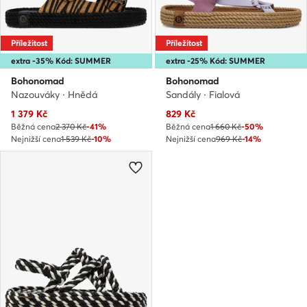
Příležitost
Příležitost
extra -35% Kód: SUMMER
extra -25% Kód: SUMMER
Bohonomad
Bohonomad
Nazouváky · Hnědá
Sandály · Fialová
Aktuální cena
Aktuální cena
1 379
Kč
829
Kč
Běžná cena
2 370 Kč
-41%
Běžná cena
1 660 Kč
-50%
Nejnižší cena
1 539 Kč
-10%
Nejnižší cena
969 Kč
-14%