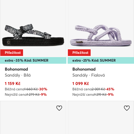
Příležitost
Příležitost
extra -35% Kód: SUMMER
extra -25% Kód: SUMMER
Bohonomad
Bohonomad
Sandály · Bílá
Sandály · Fialová
Aktuální cena
Aktuální cena
1 159
Kč
1 099
Kč
Běžná cena
1 660 Kč
-30%
Běžná cena
2 001 Kč
-45%
Nejnižší cena
1 279 Kč
-9%
Nejnižší cena
1 219 Kč
-9%