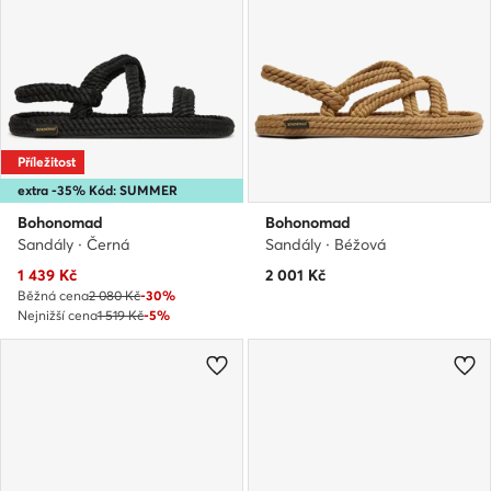
Příležitost
extra -35% Kód: SUMMER
Bohonomad
Bohonomad
Sandály · Černá
Sandály · Béžová
Aktuální cena
1 439
Kč
2 001
Kč
Běžná cena
2 080 Kč
-30%
Nejnižší cena
1 519 Kč
-5%