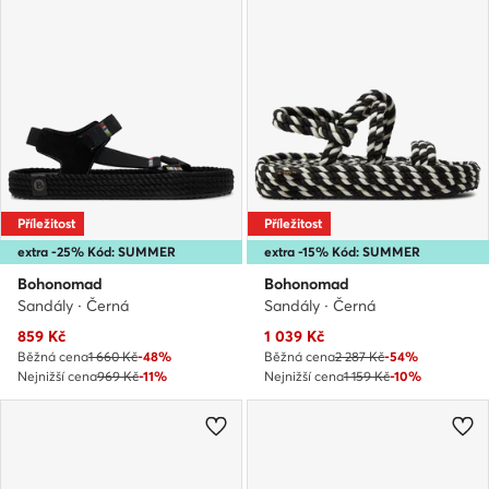
Příležitost
Příležitost
extra -25% Kód: SUMMER
extra -15% Kód: SUMMER
Bohonomad
Bohonomad
Sandály · Černá
Sandály · Černá
Aktuální cena
Aktuální cena
859
Kč
1 039
Kč
Běžná cena
1 660 Kč
-48%
Běžná cena
2 287 Kč
-54%
Nejnižší cena
969 Kč
-11%
Nejnižší cena
1 159 Kč
-10%