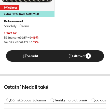
Příležitost
extra -15% Kód: SUMMER
Bohonomad
Sandály · Černá
Aktuální cena
1 149
Kč
Běžná cena
2 287 Kč
-49%
Nejnižší cena
1 419 Kč
-19%
Seřadit
Filtrovat
1
Ostatní hledali také
Dámská obuv Salomon
Tenisky na platformě
adidas c