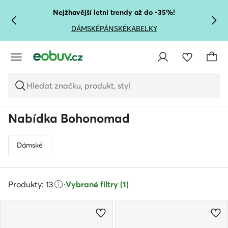
PŘEJÍT NA HLAVNÍ OBSAH
PŘEJÍT NA VYHLEDÁVÁNÍ
Nejžhavější letní trendy až do -35%!
DÁMSKÉ
PÁNSKÉ
KABELKY
Hledat značku, produkt, styl
Nabídka Bohonomad
Dámské
Produkty: 13
·
Vybrané filtry (1)