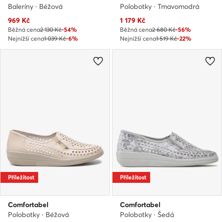
Baleríny · Béžová
Polobotky · Tmavomodrá
Aktuální cena
Aktuální cena
969
Kč
1 179
Kč
Běžná cena
2 130 Kč
-54%
Běžná cena
2 680 Kč
-56%
Nejnižší cena
1 039 Kč
-6%
Nejnižší cena
1 519 Kč
-22%
Příležitost
Příležitost
Comfortabel
Comfortabel
Polobotky · Béžová
Polobotky · Šedá