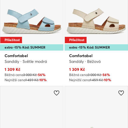
Příležitost
Příležitost
extra -15% Kód: SUMMER
extra -15% Kód: SUMMER
Comfortabel
Comfortabel
Sandály · Světle modrá
Sandály · Béžová
Aktuální cena
Aktuální cena
1 309
Kč
1 309
Kč
Běžná cena
3 000 Kč
-56%
Běžná cena
3 000 Kč
-56%
Nejnižší cena
1 459 Kč
-10%
Nejnižší cena
1 459 Kč
-10%