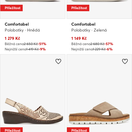
Příležitost
Příležitost
Comfortabel
Comfortabel
Polobotky · Hnědá
Polobotky · Zelená
Aktuální cena
Aktuální cena
1 279
Kč
1 149
Kč
Běžná cena
2 650 Kč
-51%
Běžná cena
2 680 Kč
-57%
Nejnižší cena
1 419 Kč
-9%
Nejnižší cena
1 229 Kč
-6%
Příležitost
Příležitost