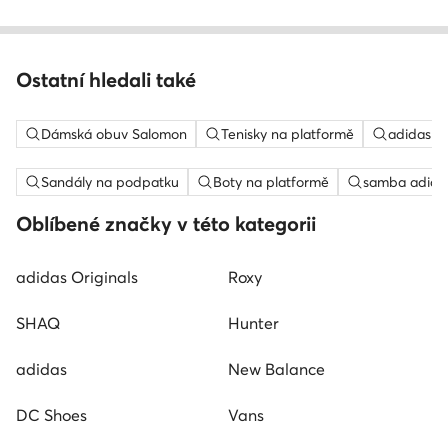
Ostatní hledali také
Dámská obuv Salomon
Tenisky na platformě
adidas c
Sandály na podpatku
Boty na platformě
samba adida
Oblíbené značky v této kategorii
adidas Originals
Roxy
SHAQ
Hunter
adidas
New Balance
DC Shoes
Vans