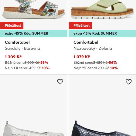
Příležitost
Příležitost
extra -15% Kód: SUMMER
extra -15% Kód: SUMMER
Comfortabel
Comfortabel
Sandály · Barevná
Nazouváky · Zelená
Aktuální cena
Aktuální cena
1 309
Kč
1 079
Kč
Běžná cena
3 000 Kč
-56%
Běžná cena
2 480 Kč
-56%
Nejnižší cena
1 459 Kč
-10%
Nejnižší cena
1 209 Kč
-10%