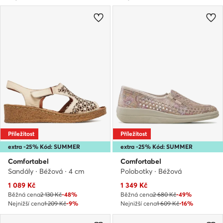
Příležitost
Příležitost
extra -25% Kód: SUMMER
extra -25% Kód: SUMMER
Comfortabel
Comfortabel
Sandály · Béžová · 4 cm
Polobotky · Béžová
Aktuální cena
Aktuální cena
1 089
Kč
1 349
Kč
Běžná cena
2 130 Kč
-48%
Běžná cena
2 680 Kč
-49%
Nejnižší cena
1 209 Kč
-9%
Nejnižší cena
1 609 Kč
-16%