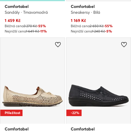
Comfortabel
Comfortabel
Sandály · Tmavomodrá
Sneakersy · Bílá
Aktuální cena
Aktuální cena
1 459
Kč
1 169
Kč
Běžná cena
3 270 Kč
-55%
Běžná cena
2 650 Kč
-55%
Nejnižší cena
1 649 Kč
-11%
Nejnižší cena
1 240 Kč
-5%
Příležitost
-22%
Comfortabel
Comfortabel