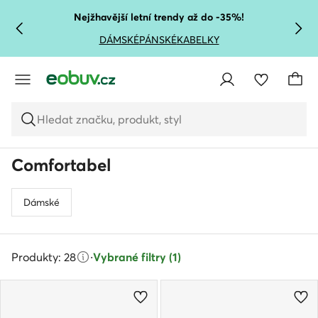
PŘEJÍT NA HLAVNÍ OBSAH
PŘEJÍT NA VYHLEDÁVÁNÍ
Nejžhavější letní trendy až do -35%!
DÁMSKÉ
PÁNSKÉ
KABELKY
Hledat značku, produkt, styl
Comfortabel
Dámské
Produkty: 28
·
Vybrané filtry (1)