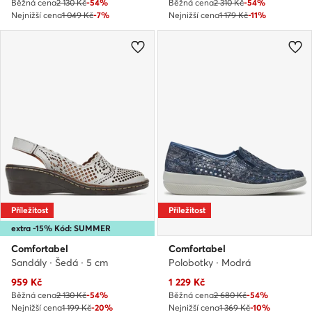
Běžná cena
2 130 Kč
-54%
Běžná cena
2 310 Kč
-54%
Nejnižší cena
1 049 Kč
-7%
Nejnižší cena
1 179 Kč
-11%
Příležitost
Příležitost
extra -15% Kód: SUMMER
Comfortabel
Comfortabel
Sandály · Šedá · 5 cm
Polobotky · Modrá
Aktuální cena
Aktuální cena
959
Kč
1 229
Kč
Běžná cena
2 130 Kč
-54%
Běžná cena
2 680 Kč
-54%
Nejnižší cena
1 199 Kč
-20%
Nejnižší cena
1 369 Kč
-10%