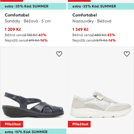
extra -35% Kód: SUMMER
extra -35% Kód: SUMMER
Comfortabel
Comfortabel
Sandály · Béžová · 5 cm
Nazouváky · Béžová
Aktuální cena
Aktuální cena
1 209
Kč
1 349
Kč
Běžná cena
2 130 Kč
-43%
Běžná cena
2 480 Kč
-45%
Nejnižší cena
1 419 Kč
-14%
Nejnižší cena
1 579 Kč
-14%
Příležitost
Příležitost
extra -15% Kód: SUMMER