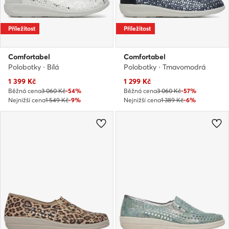
Příležitost
Příležitost
Comfortabel
Comfortabel
Polobotky · Bílá
Polobotky · Tmavomodrá
Aktuální cena
Aktuální cena
1 399
Kč
1 299
Kč
Běžná cena
3 060 Kč
-54%
Běžná cena
3 060 Kč
-57%
Nejnižší cena
1 549 Kč
-9%
Nejnižší cena
1 389 Kč
-6%