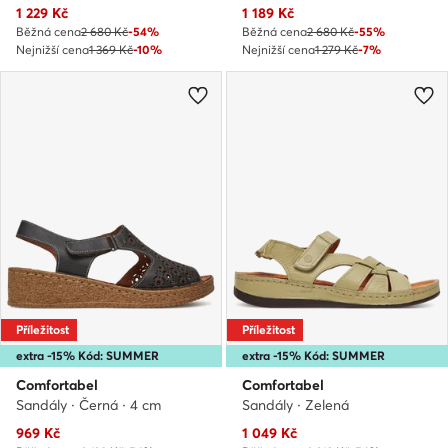
Aktuální cena
Aktuální cena
1 229
Kč
1 189
Kč
Běžná cena
2 680 Kč
-54%
Běžná cena
2 680 Kč
-55%
Nejnižší cena
1 369 Kč
-10%
Nejnižší cena
1 279 Kč
-7%
Příležitost
Příležitost
extra -15% Kód: SUMMER
extra -15% Kód: SUMMER
Comfortabel
Comfortabel
Sandály · Černá · 4 cm
Sandály · Zelená
Aktuální cena
Aktuální cena
969
Kč
1 049
Kč