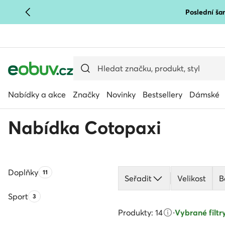
Poslední šan
PŘEJÍT NA HLAVNÍ OBSAH
PŘEJÍT NA VYHLEDÁVÁNÍ
Nabídky a akce
Značky
Novinky
Bestsellery
Dámské
Nabídka Cotopaxi
Doplňky
Počet produktů:
11
Seřadit
Velikost
B
Sport
Počet produktů:
3
Produkty: 14
·
Vybrané filtry