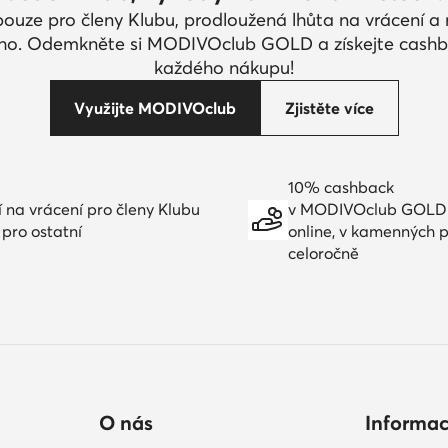
pouze pro členy Klubu, prodloužená lhůta na vrácení 
ího. Odemkněte si MODIVOclub GOLD a získejte cashb
každého nákupu!
Využijte MODIVOclub
Zjistěte více
10% cashback
í na vrácení pro členy Klubu
v MODIVOclub GOLD
 pro ostatní
online, v kamenných 
celoročně
O nás
Informa