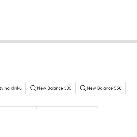
ty na klinku
New Balance 530
New Balance 550
rkenstock boston
Reebok Classic Leather