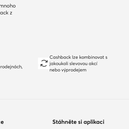
a mnoho
ack z
Cashback lze kombinovat s
jakoukoli slevovou akcí
prodejnách,
nebo výprodejem
ce
Stáhněte si aplikaci