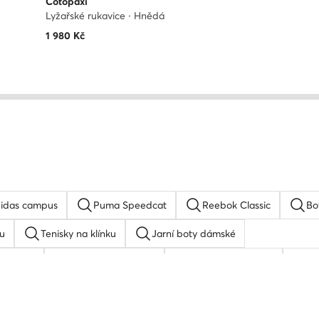
Cotopaxi
Lyžařské rukavice · Hnědá
1 980
Kč
idas campus
Puma Speedcat
Reebok Classic
Bo
u
Tenisky na klínku
Jarní boty dámské
 adidas
Basketbalové boty
adidas Stan Smith
bi
u
adidas Superstar