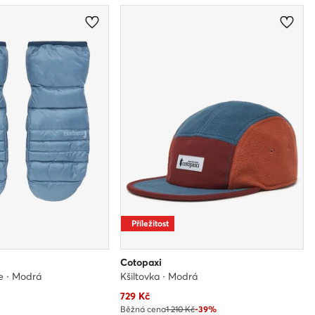
Příležitost
Cotopaxi
e · Modrá
Kšiltovka · Modrá
Aktuální cena
729
Kč
Běžná cena
1 210 Kč
-39%