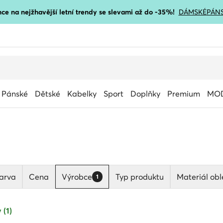
ce na nejžhavější letní trendy se slevami až do -35%!
DÁMSKÉ
PÁN
Pánské
Dětské
Kabelky
Sport
Doplňky
Premium
MOD
arva
Cena
Výrobce
Typ produktu
Materiál obl
1
 (1)