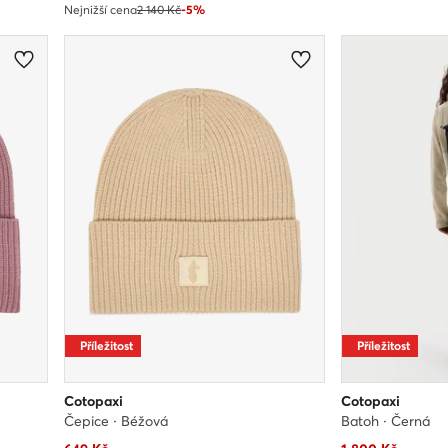
Nejnižší cena
2 140 Kč
-5%
Příležitost
Příležitost
Cotopaxi
Cotopaxi
Čepice · Béžová
Batoh · Černá