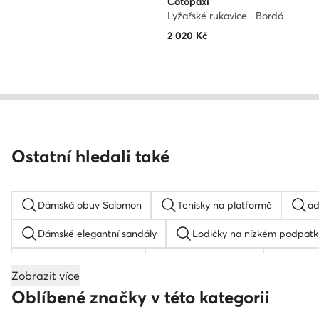
Cotopaxi
Lyžařské rukavice · Bordó
2 020
Kč
Ostatní hledali také
Dámská obuv Salomon
Tenisky na platformě
ad
Dámské elegantní sandály
Lodičky na nízkém podpatk
Sandály na podpatku
Boty na platformě
samba
Zobrazit více
Dětské tenisky
Reebok Club C 85
Boty k oblek
Oblíbené značky v této kategorii