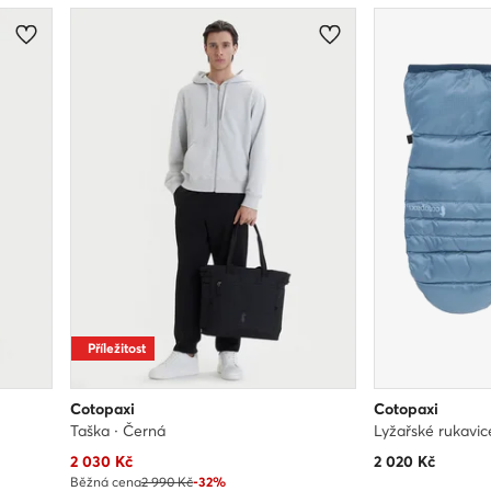
Příležitost
Cotopaxi
Cotopaxi
Taška · Černá
Lyžařské rukavic
Aktuální cena
2 030
Kč
2 020
Kč
Běžná cena
2 990 Kč
-32%