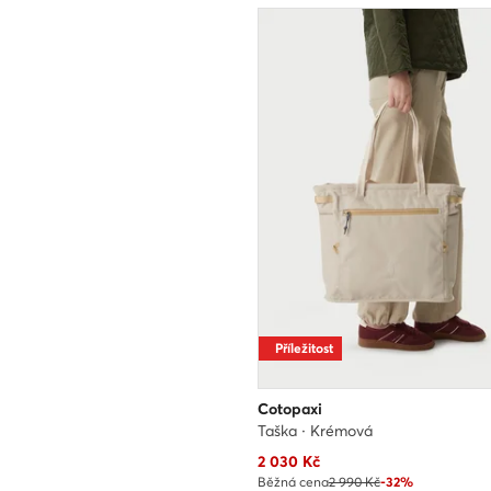
Příležitost
Cotopaxi
Taška · Krémová
Aktuální cena
2 030
Kč
Běžná cena
2 990 Kč
-32%