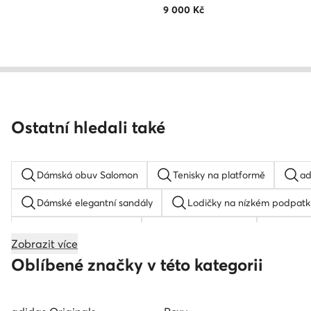
9 000
Kč
Ostatní hledali také
Dámská obuv Salomon
Tenisky na platformě
ad
Dámské elegantní sandály
Lodičky na nízkém podpatk
Sandály na podpatku
Boty na platformě
samba
Zobrazit více
Dětské tenisky
Reebok Club C 85
Boty k oblek
Oblíbené značky v této kategorii