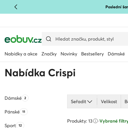
Poslední šan
PŘEJÍT NA HLAVNÍ OBSAH
PŘEJÍT NA VYHLEDÁVÁNÍ
Nabídky a akce
Značky
Novinky
Bestsellery
Dámské
Nabídka Crispi
Dámské
Počet produktů:
2
Seřadit
Velikost
B
Pánské
Počet produktů:
11
Produkty: 13
·
Vybrané filtry
Sport
Počet produktů:
12