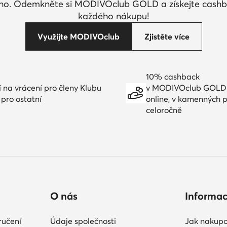
ího. Odemkněte si MODIVOclub GOLD a získejte cashb
každého nákupu!
Využijte MODIVOclub
Zjistěte více
10% cashback
í na vrácení pro členy Klubu
v MODIVOclub GOLD
 pro ostatní
online, v kamenných 
celoročně
O nás
Informa
ručení
Údaje společnosti
Jak nakupo