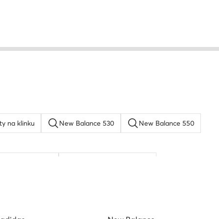
ty na klinku
New Balance 530
New Balance 550
rkenstock boston
Reebok Classic Leather