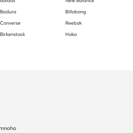
adidas
New Balance
Badura
Billabong
Converse
Reebok
Birkenstock
Hoka
a mnoho