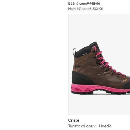
Běžná cena
9 142 Kč
Nejnižší cena
6 230 Kč
Crispi
Turistická obuv · Hnědá