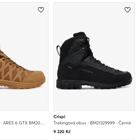
Crispi
Trekingová obuv · ARES 6 GTX BM20023600 · Hnědá
Trekingová obuv · BM21329999 · Černá
9 220
Kč