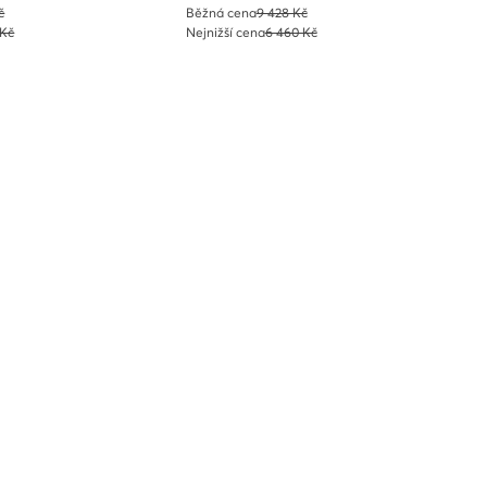
č
Běžná cena
9 428 Kč
 Kč
Nejnižší cena
6 460 Kč