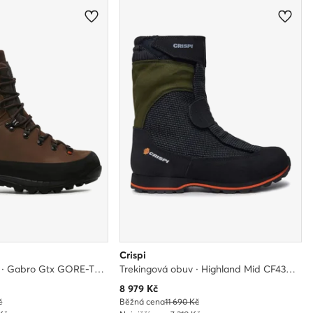
Crispi
Trekingová obuv · Gabro Gtx GORE-TEX CR39204203 · Hnědá
Trekingová obuv · Highland Mid CF4350 9924 · Černá
Aktuální cena
8 979
Kč
č
Běžná cena
11 690 Kč