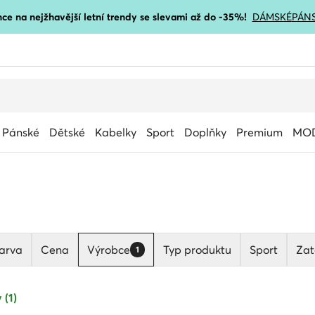
ce na nejžhavější letní trendy se slevami až do -35%!
DÁMSKÉ
PÁN
Pánské
Dětské
Kabelky
Sport
Doplňky
Premium
MOD
arva
Cena
Výrobce
Typ produktu
Sport
Zat
1
 (1)