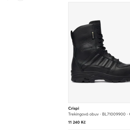
Crispi
Trekingová obuv · BL71009900 ·
11 240
Kč