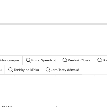
idas campus
Puma Speedcat
Reebok Classic
Bo
u
Tenisky na klínku
Jarní boty dámské
 adidas
Basketbalové boty
adidas Stan Smith
bi
u
adidas Superstar