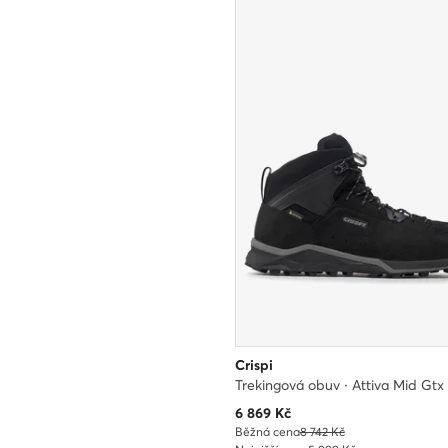
Crispi
Aktuální cena
6 869
Kč
Běžná cena
8 742 Kč