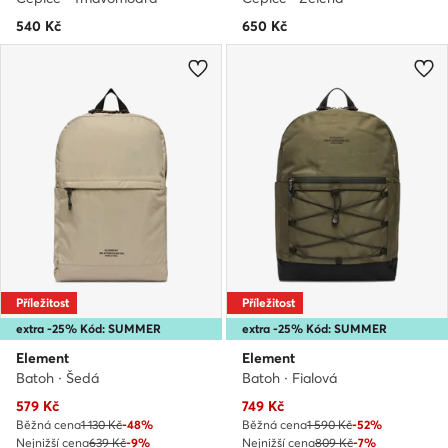
540
Kč
650
Kč
Příležitost
Příležitost
extra -25% Kód: SUMMER
extra -25% Kód: SUMMER
Element
Element
Batoh · Šedá
Batoh · Fialová
Aktuální cena
Aktuální cena
579
Kč
749
Kč
Běžná cena
1 130 Kč
-48%
Běžná cena
1 590 Kč
-52%
Nejnižší cena
639 Kč
-9%
Nejnižší cena
809 Kč
-7%