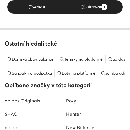
Seřadit
Filtrovat
1
Ostatní hledali také
Dámská obuv Salomon
Tenisky na platformě
adidas c
Sandály na podpatku
Boty na platformě
samba adida
Oblíbené značky v této kategorii
adidas Originals
Roxy
SHAQ
Hunter
adidas
New Balance