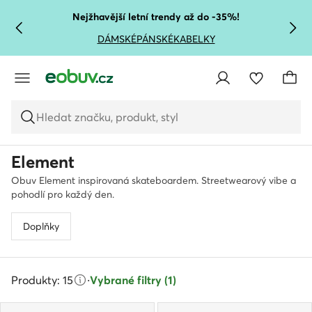
PŘEJÍT NA HLAVNÍ OBSAH
PŘEJÍT NA VYHLEDÁVÁNÍ
Nejžhavější letní trendy až do -35%!
DÁMSKÉ
PÁNSKÉ
KABELKY
Hledat značku, produkt, styl
Element
Obuv Element inspirovaná skateboardem. Streetwearový vibe a
pohodlí pro každý den.
Doplňky
Produkty: 15
·
Vybrané filtry (1)