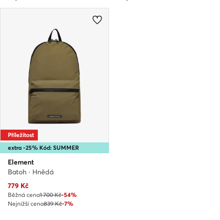
Příležitost
extra -25% Kód: SUMMER
Element
Batoh · Hnědá
Aktuální cena
779
Kč
Běžná cena
1 700 Kč
-54%
Nejnižší cena
839 Kč
-7%