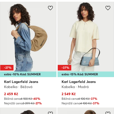
-27%
-37%
extra -10% Kód: SUMMER
extra -15% Kód: SUMMER
Karl Lagerfeld Jeans
Karl Lagerfeld Jeans
Kabelka · Béžová
Kabelka · Modrá
Aktuální cena
Aktuální cena
2 459
Kč
2 549
Kč
Běžná cena
4 100 Kč
-40%
Běžná cena
4 100 Kč
-37%
Nejnižší cena
3 399 Kč
-27%
Nejnižší cena
4 100 Kč
-37%