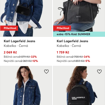
Příležitost
Příležitost
extra -15% Kód: SUMMER
Karl Lagerfeld Jeans
Karl Lagerfeld Jeans
Kabelka · Černá
Kabelka · Černá
Aktuální cena
Aktuální cena
2 069
Kč
1 759
Kč
Běžná cena
3 079 Kč
-32%
Běžná cena
2 700 Kč
-34%
Nejnižší cena
2 369 Kč
-12%
Nejnižší cena
1 859 Kč
-5%