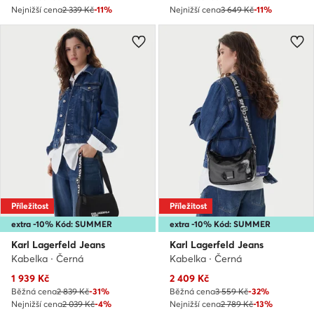
Nejnižší cena
2 339 Kč
-11%
Nejnižší cena
3 649 Kč
-11%
Příležitost
Příležitost
extra -10% Kód: SUMMER
extra -10% Kód: SUMMER
Karl Lagerfeld Jeans
Karl Lagerfeld Jeans
Kabelka · Černá
Kabelka · Černá
Aktuální cena
Aktuální cena
1 939
Kč
2 409
Kč
Běžná cena
2 839 Kč
-31%
Běžná cena
3 559 Kč
-32%
Nejnižší cena
2 039 Kč
-4%
Nejnižší cena
2 789 Kč
-13%