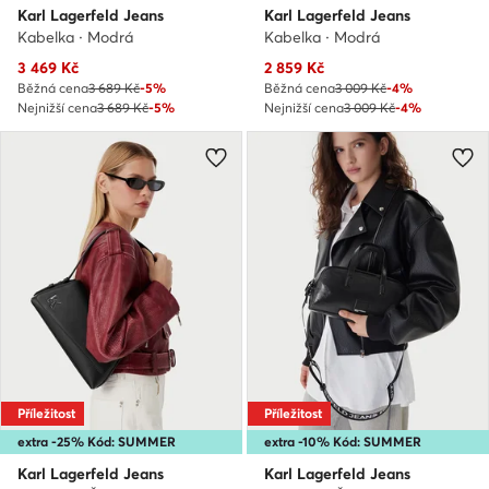
Karl Lagerfeld Jeans
Karl Lagerfeld Jeans
Kabelka · Modrá
Kabelka · Modrá
Aktuální cena
Aktuální cena
3 469
Kč
2 859
Kč
Běžná cena
3 689 Kč
-5%
Běžná cena
3 009 Kč
-4%
Nejnižší cena
3 689 Kč
-5%
Nejnižší cena
3 009 Kč
-4%
Příležitost
Příležitost
extra -25% Kód: SUMMER
extra -10% Kód: SUMMER
Karl Lagerfeld Jeans
Karl Lagerfeld Jeans