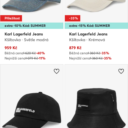
Příležitost
-35%
extra -10% Kód: SUMMER
extra -15% Kód: SUMMER
Karl Lagerfeld Jeans
Karl Lagerfeld Jeans
Kšiltovka · Světle modrá
Kšiltovka · Krémová
Aktuální cena
Aktuální cena
959
Kč
879
Kč
Běžná cena
1 620 Kč
-40%
Běžná cena
1 360 Kč
-35%
Nejnižší cena
1 079 Kč
-11%
Nejnižší cena
1 360 Kč
-35%