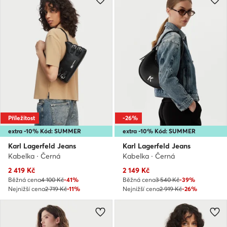
Příležitost
-26%
extra -10% Kód: SUMMER
extra -10% Kód: SUMMER
Karl Lagerfeld Jeans
Karl Lagerfeld Jeans
Kabelka · Černá
Kabelka · Černá
Aktuální cena
Aktuální cena
2 419
Kč
2 149
Kč
Běžná cena
4 100 Kč
-41%
Běžná cena
3 540 Kč
-39%
Nejnižší cena
2 719 Kč
-11%
Nejnižší cena
2 919 Kč
-26%