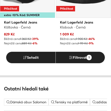
Příležitost
Příležitost
extra -10% Kód: SUMMER
Karl Lagerfeld Jeans
Karl Lagerfeld Jeans
Kšiltovka · Černá
Klobouk · Černá
Aktuální cena
Aktuální cena
829
Kč
1 009
Kč
Běžná cena
1 360 Kč
-39%
Běžná cena
1 900 Kč
-46%
Nejnižší cena
889 Kč
-6%
Nejnižší cena
1 119 Kč
-9%
Seřadit
Filtrovat
1
Ostatní hledali také
Dámská obuv Salomon
Tenisky na platformě
adidas c