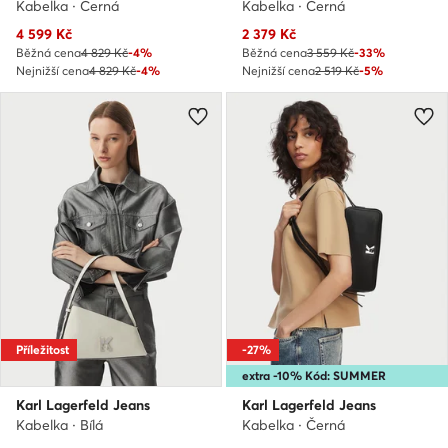
Kabelka · Černá
Kabelka · Černá
Aktuální cena
Aktuální cena
4 599
Kč
2 379
Kč
Běžná cena
4 829 Kč
-4%
Běžná cena
3 559 Kč
-33%
Nejnižší cena
4 829 Kč
-4%
Nejnižší cena
2 519 Kč
-5%
Příležitost
-27%
extra -10% Kód: SUMMER
Karl Lagerfeld Jeans
Karl Lagerfeld Jeans
Kabelka · Bílá
Kabelka · Černá