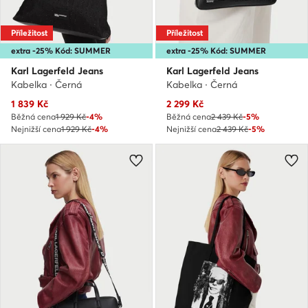
Příležitost
Příležitost
extra -25% Kód: SUMMER
extra -25% Kód: SUMMER
Karl Lagerfeld Jeans
Karl Lagerfeld Jeans
Kabelka · Černá
Kabelka · Černá
Aktuální cena
Aktuální cena
1 839
Kč
2 299
Kč
Běžná cena
1 929 Kč
-4%
Běžná cena
2 439 Kč
-5%
Nejnižší cena
1 929 Kč
-4%
Nejnižší cena
2 439 Kč
-5%