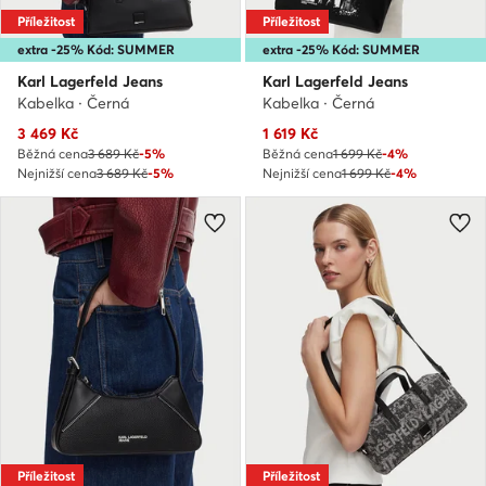
Příležitost
Příležitost
extra -25% Kód: SUMMER
extra -25% Kód: SUMMER
Karl Lagerfeld Jeans
Karl Lagerfeld Jeans
Kabelka · Černá
Kabelka · Černá
Aktuální cena
Aktuální cena
3 469
Kč
1 619
Kč
Běžná cena
3 689 Kč
-5%
Běžná cena
1 699 Kč
-4%
Nejnižší cena
3 689 Kč
-5%
Nejnižší cena
1 699 Kč
-4%
Příležitost
Příležitost