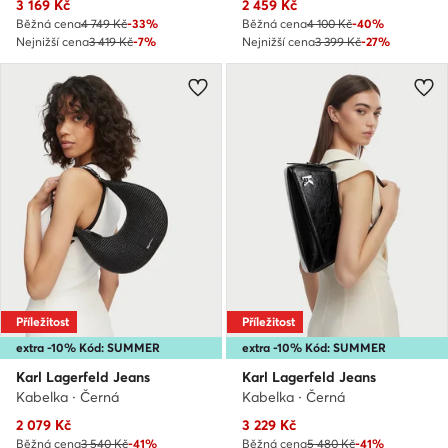
Aktuální cena
Aktuální cena
3 169
Kč
2 459
Kč
Běžná cena
4 749 Kč
-33%
Běžná cena
4 100 Kč
-40%
Nejnižší cena
3 419 Kč
-7%
Nejnižší cena
3 399 Kč
-27%
Příležitost
Příležitost
extra -10% Kód: SUMMER
extra -10% Kód: SUMMER
Karl Lagerfeld Jeans
Karl Lagerfeld Jeans
Kabelka · Černá
Kabelka · Černá
Aktuální cena
Aktuální cena
2 079
Kč
3 229
Kč
Běžná cena
3 540 Kč
-41%
Běžná cena
5 480 Kč
-41%