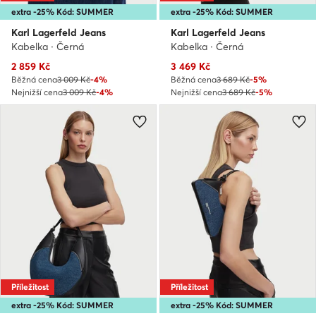
extra -25% Kód: SUMMER
extra -25% Kód: SUMMER
Karl Lagerfeld Jeans
Karl Lagerfeld Jeans
Kabelka · Černá
Kabelka · Černá
Aktuální cena
Aktuální cena
2 859
Kč
3 469
Kč
Běžná cena
3 009 Kč
-4%
Běžná cena
3 689 Kč
-5%
Nejnižší cena
3 009 Kč
-4%
Nejnižší cena
3 689 Kč
-5%
Příležitost
Příležitost
extra -25% Kód: SUMMER
extra -25% Kód: SUMMER