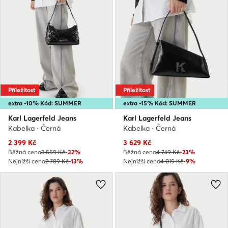
Příležitost
Příležitost
extra -10% Kód: SUMMER
extra -15% Kód: SUMMER
Karl Lagerfeld Jeans
Karl Lagerfeld Jeans
Kabelka · Černá
Kabelka · Černá
Aktuální cena
Aktuální cena
2 399
Kč
3 629
Kč
Běžná cena
3 559 Kč
-32%
Běžná cena
4 749 Kč
-23%
Nejnižší cena
2 789 Kč
-13%
Nejnižší cena
4 019 Kč
-9%