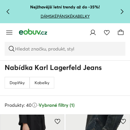
PŘEJÍT NA HLAVNÍ OBSAH
PŘEJÍT NA VYHLEDÁVÁNÍ
Nejžhavější letní trendy až do -35%!
DÁMSKÉ
PÁNSKÉ
KABELKY
Hledat značku, produkt, styl
Nabídka Karl Lagerfeld Jeans
Doplňky
Kabelky
Produkty: 40
·
Vybrané filtry (1)