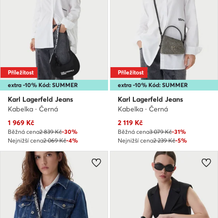
Příležitost
Příležitost
extra -10% Kód: SUMMER
extra -10% Kód: SUMMER
Karl Lagerfeld Jeans
Karl Lagerfeld Jeans
Kabelka · Černá
Kabelka · Černá
Aktuální cena
Aktuální cena
1 969
Kč
2 119
Kč
Běžná cena
2 839 Kč
-30%
Běžná cena
3 079 Kč
-31%
Nejnižší cena
2 069 Kč
-4%
Nejnižší cena
2 239 Kč
-5%