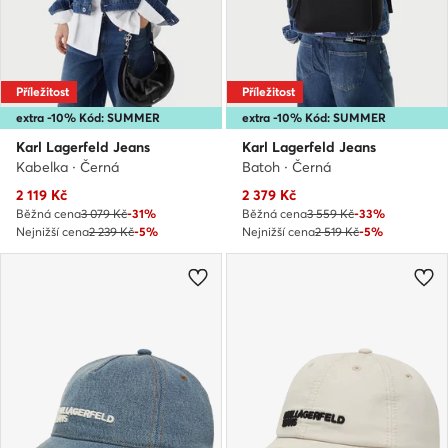
Příležitost
Příležitost
extra -10% Kód: SUMMER
extra -10% Kód: SUMMER
Karl Lagerfeld Jeans
Karl Lagerfeld Jeans
Kabelka · Černá
Batoh · Černá
Aktuální cena
Aktuální cena
2 119
Kč
2 379
Kč
Běžná cena
3 079 Kč
-31%
Běžná cena
3 559 Kč
-33%
Nejnižší cena
2 239 Kč
-5%
Nejnižší cena
2 519 Kč
-5%