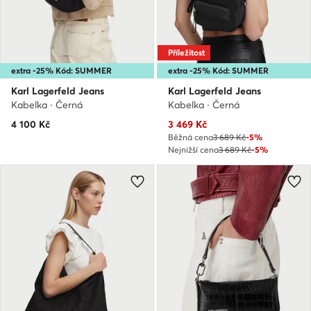
Příležitost
extra -25% Kód: SUMMER
extra -25% Kód: SUMMER
Karl Lagerfeld Jeans
Karl Lagerfeld Jeans
Kabelka · Černá
Kabelka · Černá
Aktuální cena
4 100
Kč
3 469
Kč
Běžná cena
3 689 Kč
-5%
Nejnižší cena
3 689 Kč
-5%