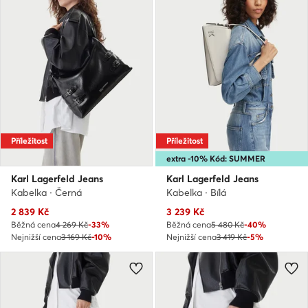
Příležitost
Příležitost
extra -10% Kód: SUMMER
Karl Lagerfeld Jeans
Karl Lagerfeld Jeans
Kabelka · Černá
Kabelka · Bílá
Aktuální cena
Aktuální cena
2 839
Kč
3 239
Kč
Běžná cena
4 269 Kč
-33%
Běžná cena
5 480 Kč
-40%
Nejnižší cena
3 169 Kč
-10%
Nejnižší cena
3 419 Kč
-5%