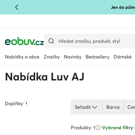
Jen do půlno
PŘEJÍT NA HLAVNÍ OBSAH
PŘEJÍT NA VYHLEDÁVÁNÍ
Nabídky a akce
Značky
Novinky
Bestsellery
Dámské
Nabídka Luv AJ
Doplňky
Počet produktů:
1
Seřadit
Barva
Ce
Produkty: 1
·
Vybrané filtry 