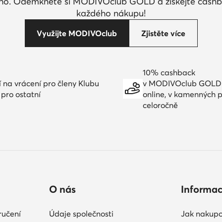
ího. Odemkněte si MODIVOclub GOLD a získejte cashb
každého nákupu!
Využijte MODIVOclub
Zjistěte více
10% cashback
í na vrácení pro členy Klubu
v MODIVOclub GOLD
 pro ostatní
online, v kamenných 
celoročně
O nás
Informa
ručení
Údaje společnosti
Jak nakupo