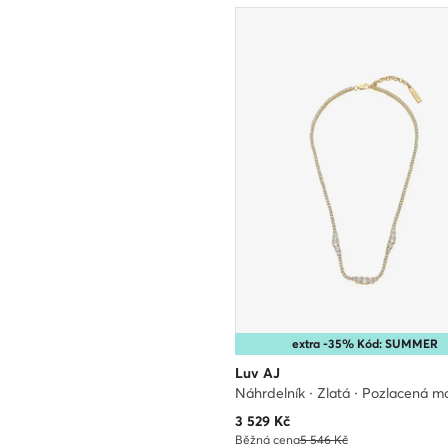
extra -35% Kód: SUMMER
Luv AJ
Náhrdelník · Zlatá · Pozlacená m
Aktuální cena
3 529
Kč
Běžná cena
5 546 Kč