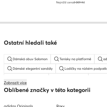
Nejnižší cena
3 009 Kč
Ostatní hledali také
Dámská obuv Salomon
Tenisky na platformě
ad
Dámské elegantní sandály
Lodičky na nízkém podpatk
Sandály na podpatku
Boty na platformě
samba
Zobrazit více
Dětské tenisky
Reebok Club C 85
Boty k oblek
Oblíbené značky v této kategorii
adidas Originals
Roxy