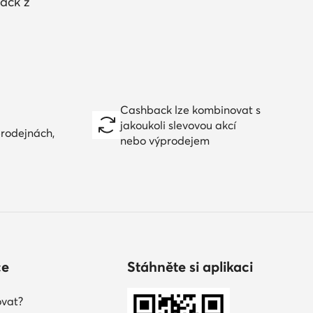
ack z
Cashback lze kombinovat s
jakoukoli slevovou akcí
prodejnách,
nebo výprodejem
ce
Stáhněte si aplikaci
vat?