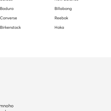
Badura
Billabong
Converse
Reebok
Birkenstock
Hoka
a mnoho