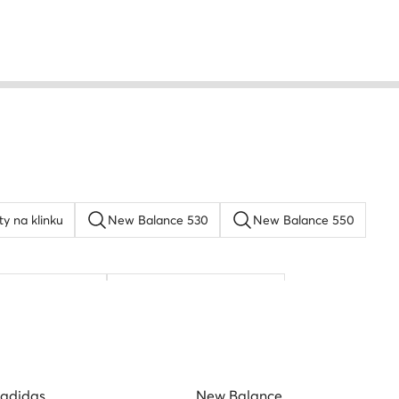
ty na klinku
New Balance 530
New Balance 550
rkenstock boston
Reebok Classic Leather
adidas
New Balance