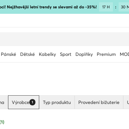
ci! Nejžhavější letní trendy se slevami až do -35%!
17 H
:
30 
Pánské
Dětské
Kabelky
Sport
Doplňky
Premium
MOD
na
Výrobce
Typ produktu
Provedení bižuterie
1
(1)