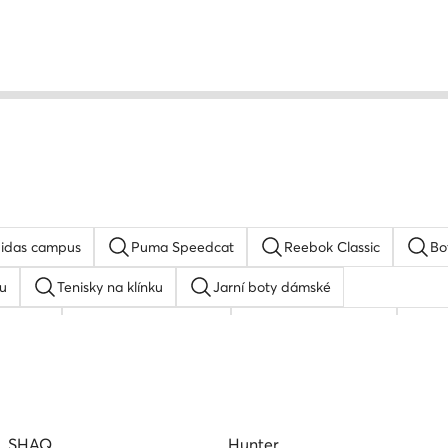
idas campus
Puma Speedcat
Reebok Classic
Bo
u
Tenisky na klínku
Jarní boty dámské
 adidas
Basketbalové boty
adidas Stan Smith
bi
u
adidas Superstar
SHAQ
Hunter