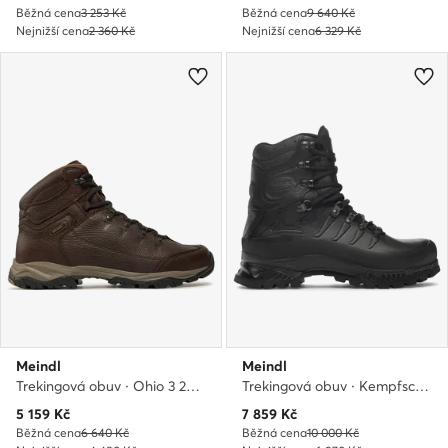
Běžná cena
3 253 Kč
Běžná cena
9 640 Kč
Nejnižší cena
2 360 Kč
Nejnižší cena
6 329 Kč
Meindl
Meindl
Trekingová obuv · Ohio 3 2454/46 · Hnědá
Trekingová obuv · Kempfschuh Schwer 3632/01 · Černá
Aktuální cena
Aktuální cena
5 159
Kč
7 859
Kč
Běžná cena
6 640 Kč
Běžná cena
10 000 Kč