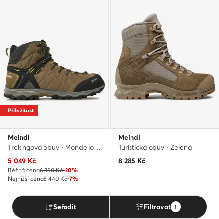
Příležitost
Meindl
Meindl
Trekingová obuv · Mondello Mid GTX Gore-Tex 5524/05 · Béžová
Turistická obuv · Zelená
Aktuální cena
5 049
Kč
8 285
Kč
Běžná cena
6 350 Kč
-20%
Nejnižší cena
5 440 Kč
-7%
Seřadit
Filtrovat
1