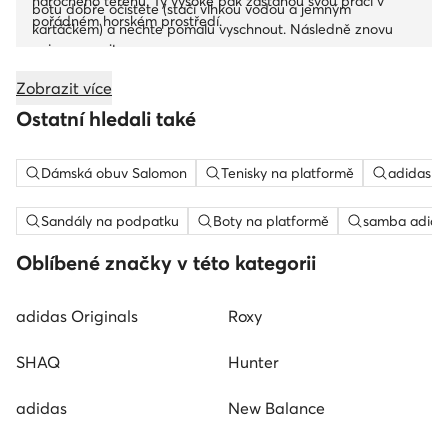
náročného terénu. Ty vysoké pak zastanou svou práci v
botu dobře očistěte (stačí vlhkou vodou a jemným
pořádném horském prostředí.
kartáčkem) a nechte pomalu vyschnout. Následně znovu
naimpregnujte.
Zobrazit více
Ostatní hledali také
Dámská obuv Salomon
Tenisky na platformě
adidas c
Sandály na podpatku
Boty na platformě
samba adida
Oblíbené značky v této kategorii
adidas Originals
Roxy
SHAQ
Hunter
adidas
New Balance