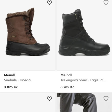
Meindl
Meindl
Sněhule · Hnědá
Trekingová obuv · Eagle Pro Gtx GORE-TEX 3761 · Černá
3 825
Kč
8 285
Kč