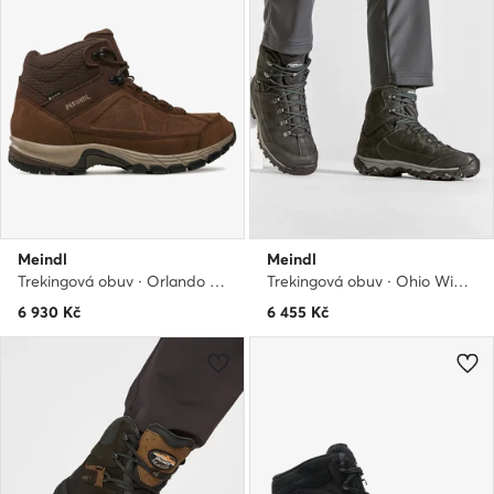
Meindl
Meindl
Trekingová obuv · Orlando Mid GTX Gore-Tex 5566/46 · Hnědá
Trekingová obuv · Ohio Winter Gtx GORE-TEX 7624 · Černá
6 930
Kč
6 455
Kč