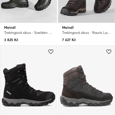
Meindl
Meindl
Trekingová obuv · Soelden 7776 · Hnědá
Trekingová obuv · Rauris Lady Gtx GORE-TEX 7893 · Hnědá
3 825
Kč
7 427
Kč