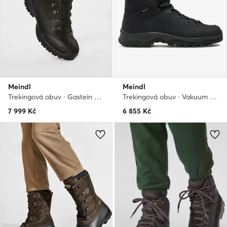
Meindl
Meindl
Trekingová obuv · Gastein Gtx (R) GORE-TEX 7748 680241-1 · Černá
Trekingová obuv · Vakuum Men Ultra 2849 · Tmavomodrá
7 999
Kč
6 855
Kč