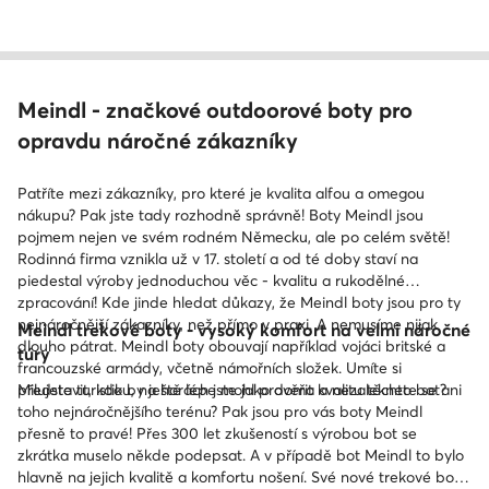
Meindl - značkové outdoorové boty pro
opravdu náročné zákazníky
Patříte mezi zákazníky, pro které je kvalita alfou a omegou
nákupu? Pak jste tady rozhodně správně! Boty Meindl jsou
pojmem nejen ve svém rodném Německu, ale po celém světě!
Rodinná firma vznikla už v 17. století a od té doby staví na
piedestal výroby jednoduchou věc - kvalitu a rukodělné
zpracování! Kde jinde hledat důkazy, že Meindl boty jsou pro ty
nejnáročnější zákazníky, než přímo v praxi. A nemusíme nijak
Meindl trekové boty - vysoký komfort na velmi náročné
dlouho pátrat. Meindl boty obouvají například vojáci britské a
túry
francouzské armády, včetně námořních složek. Umíte si
představit, kdo by ještě lépe mohl prověřit kvalitu těchto bot?
Milujete turistiku, na horách jste jako doma a nezaleknete se ani
toho nejnáročnějšího terénu? Pak jsou pro vás boty Meindl
přesně to pravé! Přes 300 let zkušeností s výrobou bot se
zkrátka muselo někde podepsat. A v případě bot Meindl to bylo
hlavně na jejich kvalitě a komfortu nošení. Své nové trekové boty