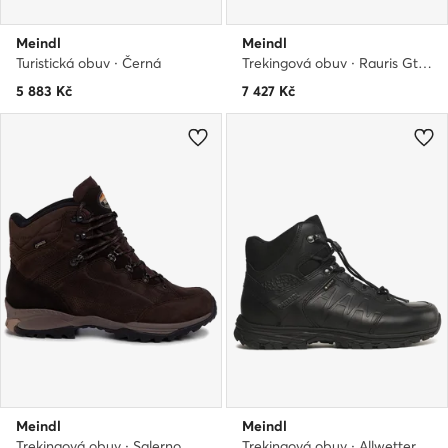
Meindl
Meindl
Turistická obuv · Černá
Trekingová obuv · Rauris Gtx GORE-TEX 7894 · Hnědá
5 883
Kč
7 427
Kč
Meindl
Meindl
Trekingová obuv · Salerno GORE-TEX Gtx 2448 · Hnědá
Trekingová obuv · Allwetter Shuh Gtx GORE-TEX 3634/01 · Černá