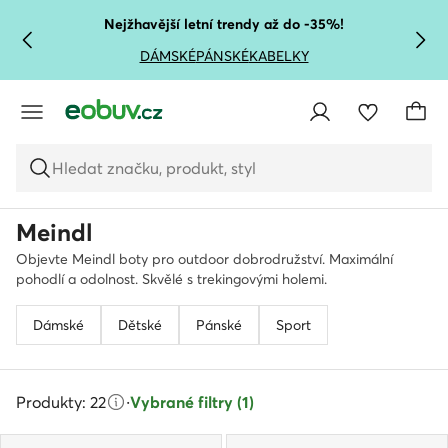
PŘEJÍT NA HLAVNÍ OBSAH
PŘEJÍT NA VYHLEDÁVÁNÍ
Nejžhavější letní trendy až do -35%!
DÁMSKÉ
PÁNSKÉ
KABELKY
Hledat značku, produkt, styl
Meindl
Objevte Meindl boty pro outdoor dobrodružství. Maximální
pohodlí a odolnost. Skvělé s trekingovými holemi.
Dámské
Dětské
Pánské
Sport
Produkty: 22
·
Vybrané filtry (1)