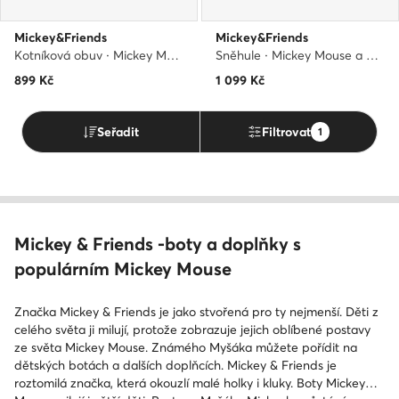
Mickey&Friends
Mickey&Friends
Kotníková obuv · Mickey Mouse a přátelé · Černá
Sněhule · Mickey Mouse a přátelé · Hnědá
899
Kč
1 099
Kč
Seřadit
Filtrovat
1
Mickey & Friends -boty a doplňky s
populárním Mickey Mouse
Značka Mickey & Friends je jako stvořená pro ty nejmenší. Děti z
celého světa ji milují, protože zobrazuje jejich oblíbené postavy
ze světa Mickey Mouse. Známého Myšáka můžete pořídit na
dětských botách a dalších doplňcích. Mickey & Friends je
roztomilá značka, která okouzlí malé holky i kluky. Boty Mickey