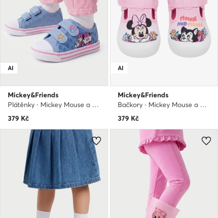
AI
AI
Mickey&Friends
Mickey&Friends
Plátěnky · Mickey Mouse a přátelé · Modrá
Bačkory · Mickey Mouse a přátelé · Růžová
379
Kč
379
Kč