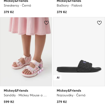
Mickey&Friends
Mickey&Friends
Sneakersy · Černá
Bačkory · Fialová
379
Kč
379
Kč
AI
Mickey&Friends
Mickey&Friends
Sandály · Mickey Mouse a přátelé · Světle růžová
Nazouváky · Černá
599
Kč
379
Kč