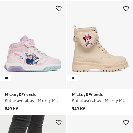
AI
AI
Mickey&Friends
Mickey&Friends
Kotníková obuv · Mickey Mouse a přátelé · Růžová
Kotníková obuv · Mickey Mouse a přátelé · Béžová
849
Kč
949
Kč