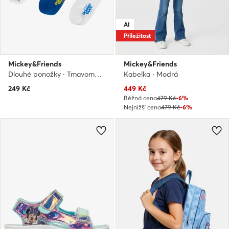
AI
Příležitost
Mickey&Friends
Mickey&Friends
Dlouhé ponožky · Tmavomodrá
Kabelka · Modrá
Aktuální cena
249
Kč
449
Kč
Běžná cena
479 Kč
-6%
Nejnižší cena
479 Kč
-6%