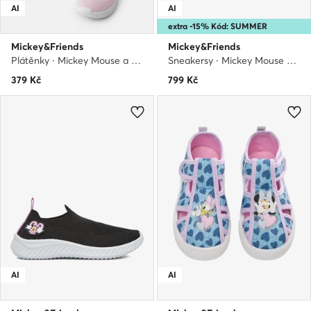
AI
AI
extra -15% Kód: SUMMER
Mickey&Friends
Mickey&Friends
Plátěnky · Mickey Mouse a přátelé · Růžová
Sneakersy · Mickey Mouse a přátelé · Bílá
379
Kč
799
Kč
AI
AI