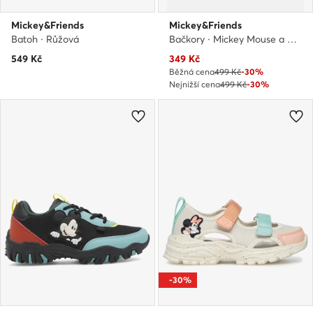
Mickey&Friends
Mickey&Friends
Batoh · Růžová
Bačkory · Mickey Mouse a přátelé · Černá
Aktuální cena
549
Kč
349
Kč
Běžná cena
499 Kč
-30%
Nejnižší cena
499 Kč
-30%
-30%