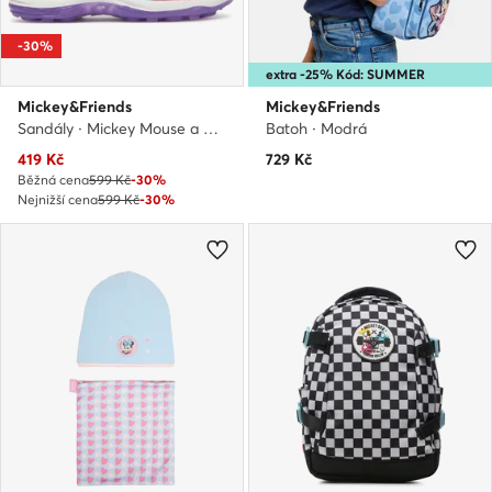
-30%
extra -25% Kód: SUMMER
Mickey&Friends
Mickey&Friends
Sandály · Mickey Mouse a přátelé · Fialová
Batoh · Modrá
Aktuální cena
419
Kč
729
Kč
Běžná cena
599 Kč
-30%
Nejnižší cena
599 Kč
-30%