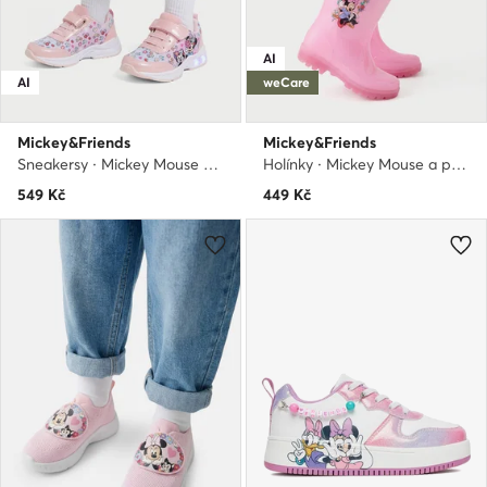
AI
AI
weCare
Mickey&Friends
Mickey&Friends
Sneakersy · Mickey Mouse a přátelé · Růžová
Holínky · Mickey Mouse a přátelé · Růžová
549
Kč
449
Kč