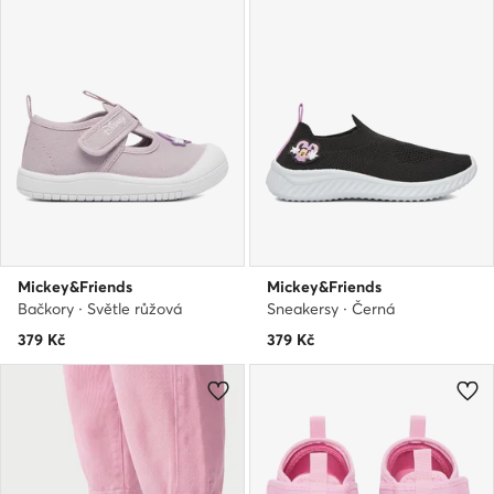
Mickey&Friends
Mickey&Friends
Bačkory · Světle růžová
Sneakersy · Černá
379
Kč
379
Kč