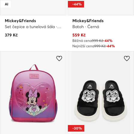
AI
-44%
Mickey&Friends
Mickey&Friends
Set čepice a tunelová šála · Modrá
Batoh · Černá
Aktuální cena
379
Kč
559
Kč
Běžná cena
999 Kč
-44%
Nejnižší cena
999 Kč
-44%
-30%