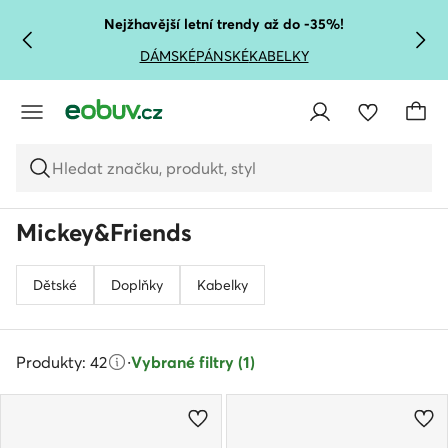
PŘEJÍT NA HLAVNÍ OBSAH
PŘEJÍT NA VYHLEDÁVÁNÍ
Nejžhavější letní trendy až do -35%!
DÁMSKÉ
PÁNSKÉ
KABELKY
Hledat značku, produkt, styl
Mickey&Friends
Dětské
Doplňky
Kabelky
Produkty: 42
·
Vybrané filtry (1)