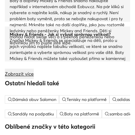
Boty a doplňky Mickey & Friends snadno nakoupíte
například v internetovém obchodě Eobuv.cz. Na pár kliků si
vyberete a naplníte košík, nákup je snadný a rychlý. Není
problém boty vyměnit, proto se nebojte nakupovat i pro ty
nejmenší. Mrkněte také na další doplňky, jako jsou roztomilé
ledvinky nebo peněženky Mickey and Friends. Děti si
Mickey & Friends - Jak si vybrat správnou velikost?
mohou hlídat swoje věci a s pěknou peněženkou nebo
Značka Mickey & Friends se specializuje na děti, proto u
ledvinkou jim to půjde jistě lépe.
jejich výrobků najdete tabulku velikostí, ve které se snadno
zorientujete a vyberte správnou velikost pro vaše dítě. Boty
Mickey & Friends můžete také vyzkoušet přímo w kamiennej
prodejni.
Zobrazit více
Ostatní hledali také
Dámská obuv Salomon
Tenisky na platformě
adidas c
Sandály na podpatku
Boty na platformě
samba adida
Oblíbené značky v této kategorii