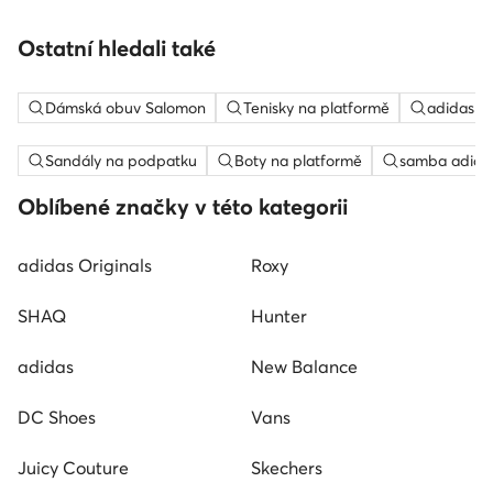
Ostatní hledali také
Dámská obuv Salomon
Tenisky na platformě
adidas c
Sandály na podpatku
Boty na platformě
samba adida
Oblíbené značky v této kategorii
adidas Originals
Roxy
SHAQ
Hunter
adidas
New Balance
DC Shoes
Vans
Juicy Couture
Skechers