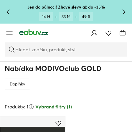
PŘEJÍT NA HLAVNÍ OBSAH
PŘEJÍT NA VYHLEDÁVÁNÍ
Jen do půlnoci! Žhavé slevy až do -35%
14 H
:
33 M
:
49 S
Hledat značku, produkt, styl
Nabídka MODIVOclub GOLD
Doplňky
Produkty: 1
·
Vybrané filtry (1)