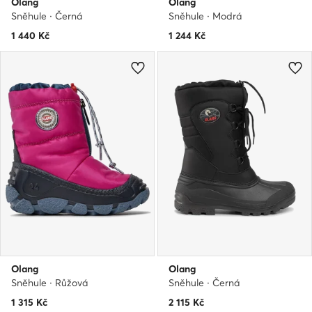
Olang
Olang
Sněhule · Černá
Sněhule · Modrá
1 440
Kč
1 244
Kč
Olang
Olang
Sněhule · Růžová
Sněhule · Černá
1 315
Kč
2 115
Kč