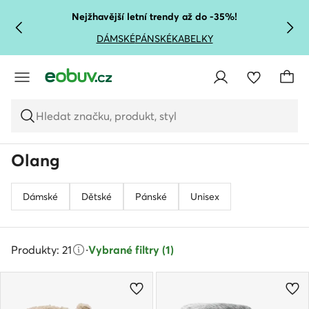
PŘEJÍT NA HLAVNÍ OBSAH
PŘEJÍT NA VYHLEDÁVÁNÍ
Nejžhavější letní trendy až do -35%!
DÁMSKÉ
PÁNSKÉ
KABELKY
Hledat značku, produkt, styl
Olang
Dámské
Dětské
Pánské
Unisex
Produkty: 21
·
Vybrané filtry (1)