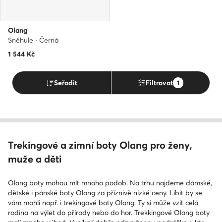
Olang
Sněhule · Černá
1 544
Kč
Seřadit
Filtrovat
1
Trekingové a zimní boty Olang pro ženy,
muže a děti
Olang boty mohou mít mnoho podob. Na trhu najdeme dámské,
dětské i pánské boty Olang za příznivě nízké ceny. Líbit by se
vám mohli např. i trekingové boty Olang. Ty si může vzít celá
rodina na výlet do přírody nebo do hor. Trekkingové Olang boty