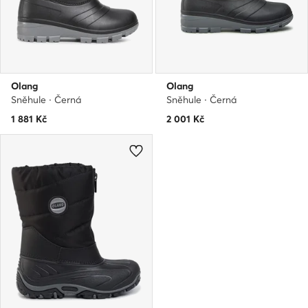
Olang
Olang
Sněhule · Černá
Sněhule · Černá
1 881
Kč
2 001
Kč