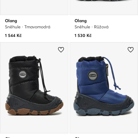
Olang
Olang
Sněhule · Tmavomodrá
Sněhule · Růžová
1 544
Kč
1 530
Kč