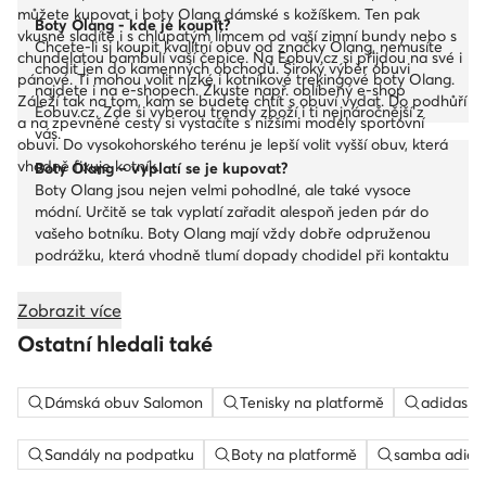
můžete kupovat i boty Olang dámské s kožíškem. Ten pak
Boty Olang - kde je koupit?
vkusně sladíte i s chlupatým límcem od vaší zimní bundy nebo s
Chcete-li si koupit kvalitní obuv od značky Olang, nemusíte
chundelatou bambulí vaší čepice. Na Eobuv.cz si přijdou na své i
chodit jen do kamenných obchodů. Široký výběr obuvi
pánové. Ti mohou volit nízké i kotníkové trekingové boty Olang.
najdete i na e-shopech. Zkuste např. oblíbený e-shop
Záleží tak na tom, kam se budete chtít s obuví vydat. Do podhůří
Eobuv.cz. Zde si vyberou trendy zboží i ti nejnáročnější z
a na zpevněné cesty si vystačíte s nižšími modely sportovní
vás.
obuvi. Do vysokohorského terénu je lepší volit vyšší obuv, která
vhodně fixuje kotník.
Boty Olang – vyplatí se je kupovat?
Boty Olang jsou nejen velmi pohodlné, ale také vysoce
módní. Určitě se tak vyplatí zařadit alespoň jeden pár do
vašeho botníku. Boty Olang mají vždy dobře odpruženou
podrážku, která vhodně tlumí dopady chodidel při kontaktu
se zemí. Obuv Olang pak vyniká i svými prodyšnými
vlastnostmi.
Zobrazit více
Ostatní hledali také
Dámská obuv Salomon
Tenisky na platformě
adidas c
Sandály na podpatku
Boty na platformě
samba adida