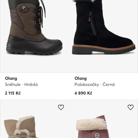
Olang
Olang
Sněhule · Hnědá
Polokozačky · Černá
2 115
Kč
4 890
Kč