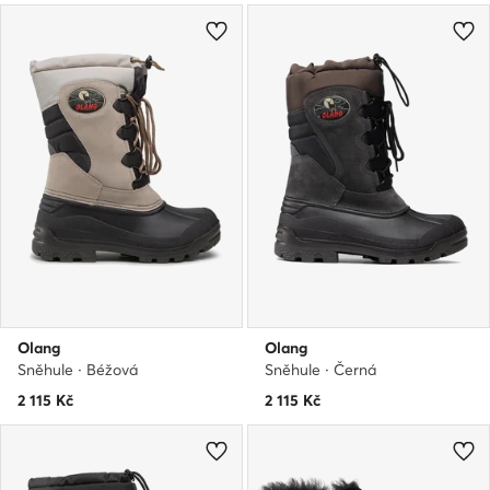
Olang
Olang
Sněhule · Béžová
Sněhule · Černá
2 115
Kč
2 115
Kč