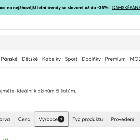
ce na nejžhavější letní trendy se slevami až do -35%!
DÁMSKÉ
PÁN
Pánské
Dětské
Kabelky
Sport
Doplňky
Premium
MOD
aujměte. Ideální k džínům či šatům.
arva
Cena
Výrobce
Typ produktu
Provedení
1