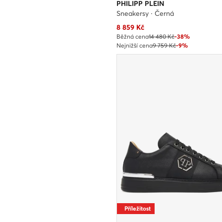
PHILIPP PLEIN
Sneakersy · Černá
Aktuální cena
8 859
Kč
Běžná cena
14 480 Kč
-38%
Nejnižší cena
9 759 Kč
-9%
Příležitost