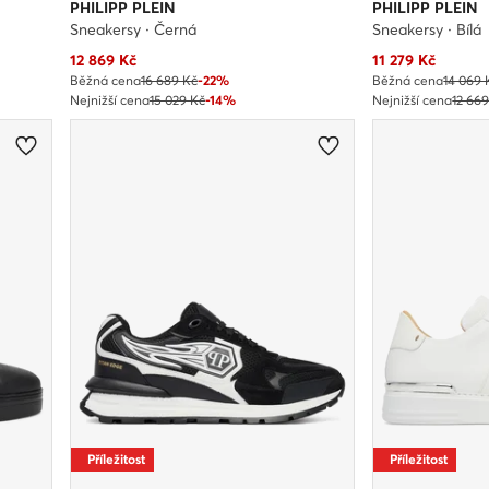
PHILIPP PLEIN
PHILIPP PLEIN
Sneakersy · Černá
Sneakersy · Bílá
Aktuální cena
Aktuální cena
12 869
Kč
11 279
Kč
Běžná cena
16 689 Kč
-22%
Běžná cena
14 069 
Nejnižší cena
15 029 Kč
-14%
Nejnižší cena
12 66
Příležitost
Příležitost