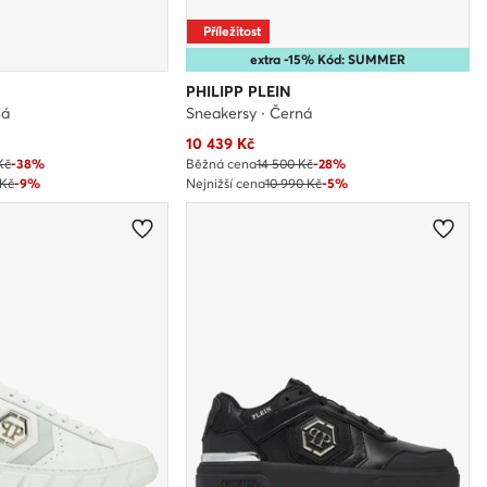
Příležitost
extra -15% Kód: SUMMER
PHILIPP PLEIN
ná
Sneakersy · Černá
Aktuální cena
10 439
Kč
Kč
-38%
Běžná cena
14 500 Kč
-28%
 Kč
-9%
Nejnižší cena
10 990 Kč
-5%