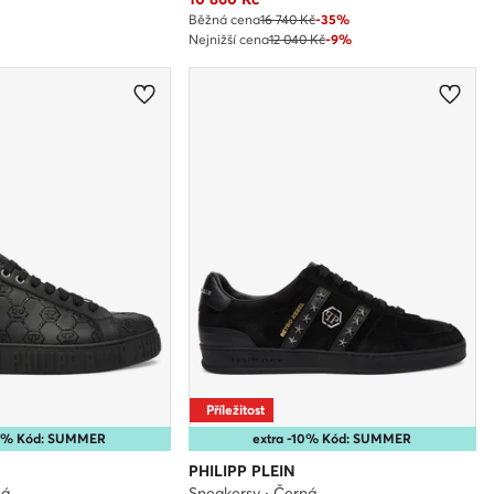
Běžná cena
16 740 Kč
-35%
Nejnižší cena
12 040 Kč
-9%
Příležitost
10% Kód: SUMMER
extra -10% Kód: SUMMER
PHILIPP PLEIN
ná
Sneakersy · Černá