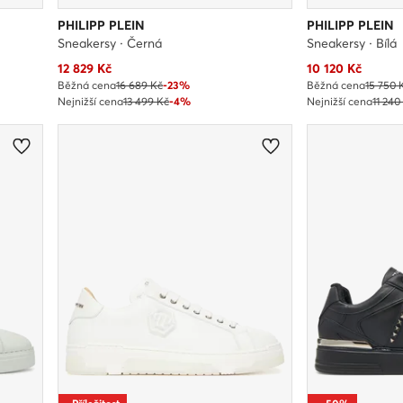
PHILIPP PLEIN
PHILIPP PLEIN
Sneakersy · Černá
Sneakersy · Bílá
Aktuální cena
Aktuální cena
12 829
Kč
10 120
Kč
Běžná cena
16 689 Kč
-23%
Běžná cena
15 750 
Nejnižší cena
13 499 Kč
-4%
Nejnižší cena
11 240