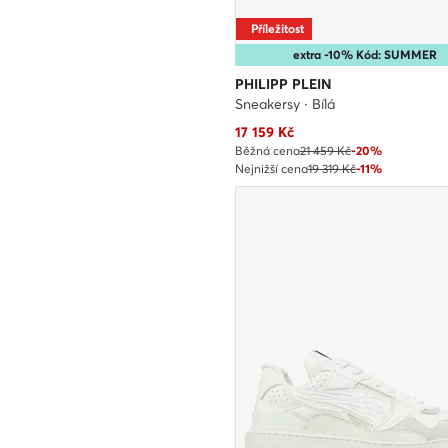
Příležitost
extra -10% Kód: SUMMER
PHILIPP PLEIN
Sneakersy · Bílá
Aktuální cena
17 159
Kč
Běžná cena
21 459 Kč
-20%
Nejnižší cena
19 319 Kč
-11%