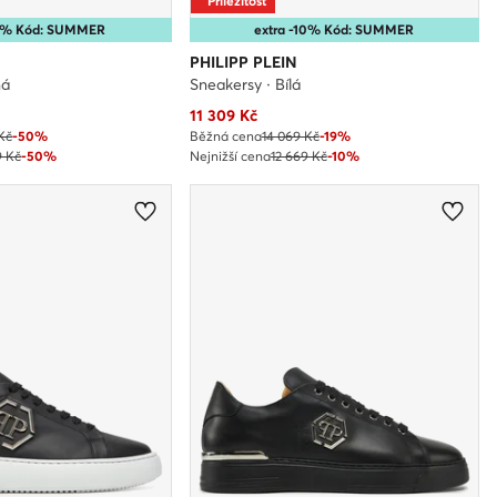
Příležitost
15% Kód: SUMMER
extra -10% Kód: SUMMER
PHILIPP PLEIN
ná
Sneakersy · Bílá
Aktuální cena
11 309
Kč
Kč
-50%
Běžná cena
14 069 Kč
-19%
9 Kč
-50%
Nejnižší cena
12 669 Kč
-10%