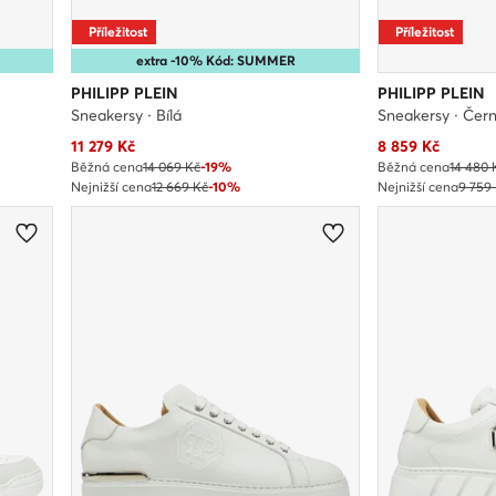
Příležitost
Příležitost
extra -10% Kód: SUMMER
PHILIPP PLEIN
PHILIPP PLEIN
Sneakersy · Bílá
Sneakersy · Čer
Aktuální cena
Aktuální cena
11 279
Kč
8 859
Kč
Běžná cena
14 069 Kč
-19%
Běžná cena
14 480 
Nejnižší cena
12 669 Kč
-10%
Nejnižší cena
9 759