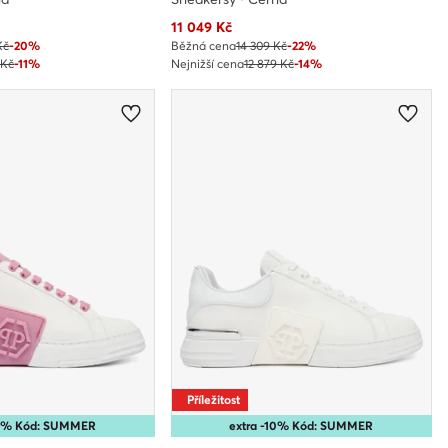
Aktuální cena
11 049
Kč
Kč
-20%
Běžná cena
14 309 Kč
-22%
 Kč
-11%
Nejnižší cena
12 879 Kč
-14%
Příležitost
10% Kód: SUMMER
extra -10% Kód: SUMMER