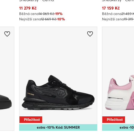
Aktuální cena
Aktuální cena
11 279
Kč
17 159
Kč
Běžná cena
14 069 Kč
-19%
Běžná cena
21 459 
Nejnižší cena
12 669 Kč
-10%
Nejnižší cena
19 319
Příležitost
Příležitost
extra -10% Kód: SUMMER
extra -