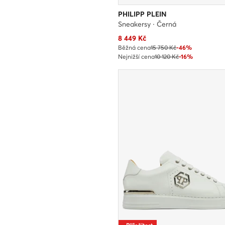
PHILIPP PLEIN
Sneakersy · Černá
Aktuální cena
8 449
Kč
Běžná cena
15 750 Kč
-46%
Nejnižší cena
10 120 Kč
-16%