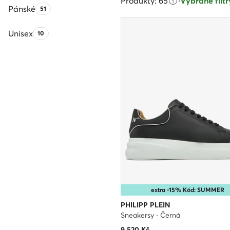
Produkty: 65
·
Vybrané filtry
Pánské
Počet produktů:
51
Unisex
Počet produktů:
10
extra -15% Kód: SUMMER
PHILIPP PLEIN
Sneakersy · Černá
9 520
Kč