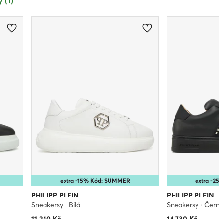
 (1)
extra -15% Kód: SUMMER
extra -
PHILIPP PLEIN
PHILIPP PLEIN
Sneakersy · Bílá
Sneakersy · Čer
11 240
Kč
14 730
Kč