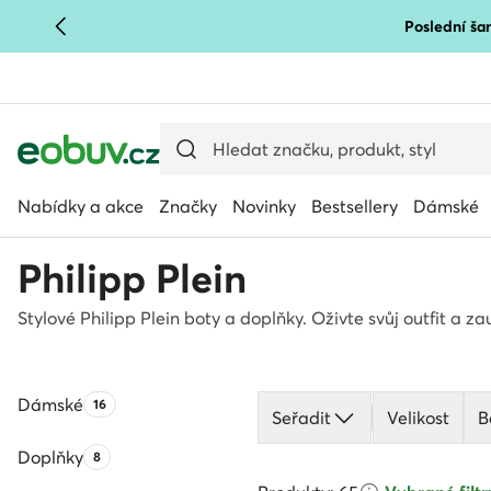
Poslední šan
PŘEJÍT NA HLAVNÍ OBSAH
PŘEJÍT NA VYHLEDÁVÁNÍ
Nabídky a akce
Značky
Novinky
Bestsellery
Dámské
Philipp Plein
Stylové Philipp Plein boty a doplňky. Oživte svůj outfit a z
Dámské
Počet produktů:
16
Seřadit
Velikost
B
Doplňky
Počet produktů:
8