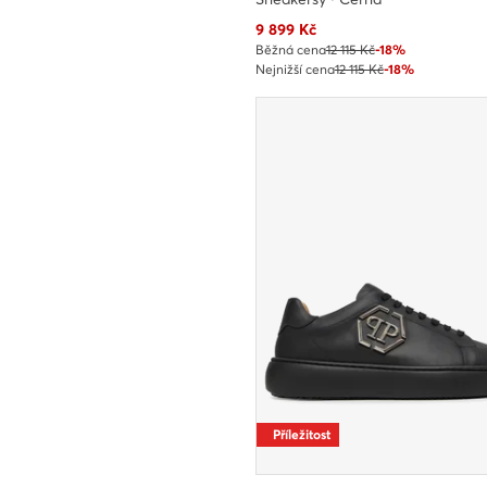
Aktuální cena
9 899
Kč
Běžná cena
12 115 Kč
-18%
Nejnižší cena
12 115 Kč
-18%
Příležitost