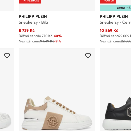
Příležitost
-50%
extra -
PHILIPP PLEIN
PHILIPP PLEIN
Sneakersy · Bílá
Sneakersy · Čer
Aktuální cena
Aktuální cena
8 729
Kč
10 869
Kč
Běžná cena
14 770 Kč
-40%
Běžná cena
22 009 
Nejnižší cena
9 649 Kč
-9%
Nejnižší cena
22 00