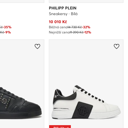
PHILIPP PLEIN
Sneakersy · Bílá
Aktuální cena
10 010
Kč
Kč
-35%
Běžná cena
14 730 Kč
-32%
 Kč
-9%
Nejnižší cena
11 390 Kč
-12%