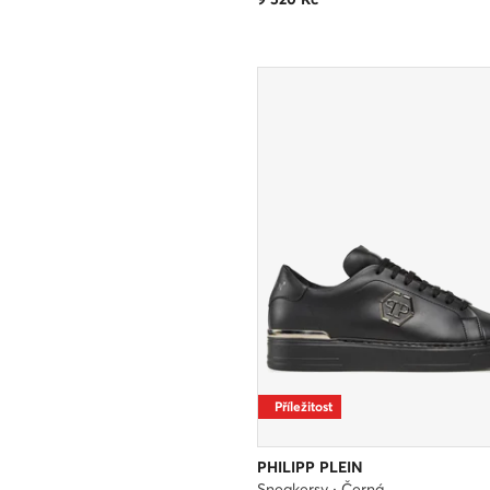
Příležitost
PHILIPP PLEIN
Sneakersy · Černá