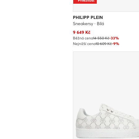
Příležitost
PHILIPP PLEIN
Sneakersy · Bílá
Aktuální cena
9 649
Kč
Běžná cena
14 550 Kč
-33%
Nejnižší cena
10 609 Kč
-9%