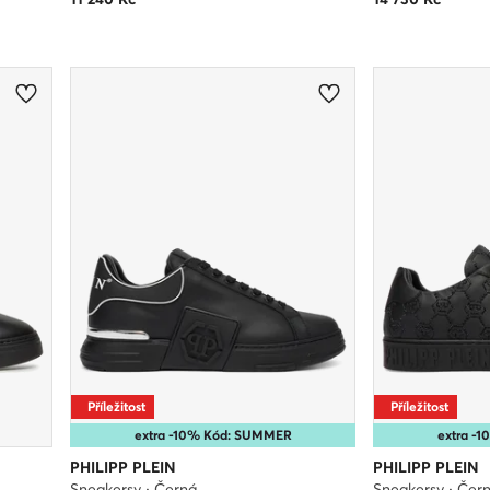
Příležitost
Příležitost
extra -10% Kód: SUMMER
extra -
PHILIPP PLEIN
PHILIPP PLEIN
Sneakersy · Černá
Sneakersy · Čer