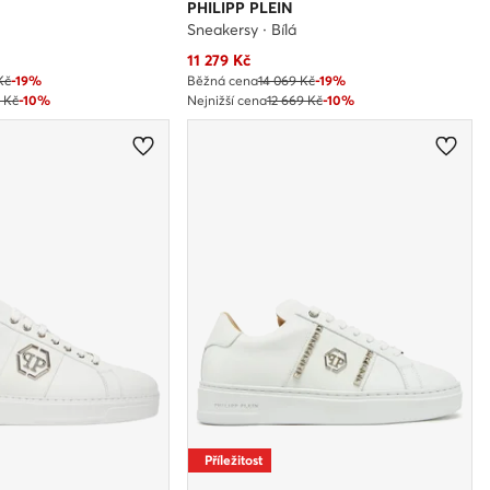
PHILIPP PLEIN
Sneakersy · Bílá
Aktuální cena
11 279
Kč
Kč
-19%
Běžná cena
14 069 Kč
-19%
9 Kč
-10%
Nejnižší cena
12 669 Kč
-10%
Příležitost