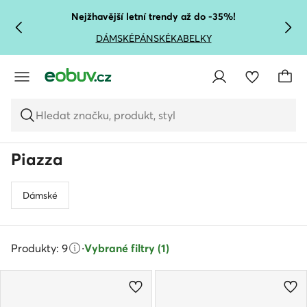
PŘEJÍT NA HLAVNÍ OBSAH
PŘEJÍT NA VYHLEDÁVÁNÍ
Nejžhavější letní trendy až do -35%!
DÁMSKÉ
PÁNSKÉ
KABELKY
Hledat značku, produkt, styl
Piazza
Dámské
Produkty: 9
·
Vybrané filtry (1)