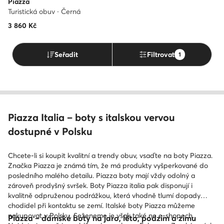
Piazza
Turistická obuv · Černá
3 860
Kč
Seřadit
Filtrovat
1
Piazza Italia – boty s italskou vervou
dostupné v Polsku
Chcete-li si koupit kvalitní a trendy obuv, vsaďte na boty Piazza.
Značka Piazza je známá tím, že má produkty vyšperkované do
posledního malého detailu. Piazza boty mají vždy odolný a
zároveň prodyšný svršek. Boty Piazza italia pak disponují i
kvalitně odpruženou podrážkou, která vhodně tlumí dopady
chodidel při kontaktu se zemí. Italské boty Piazza můžeme
nakupovat v Polsku. Seženeme je však také ne e-shopech.
Piazza – dámské boty na jaro, léto, podzim a zimu