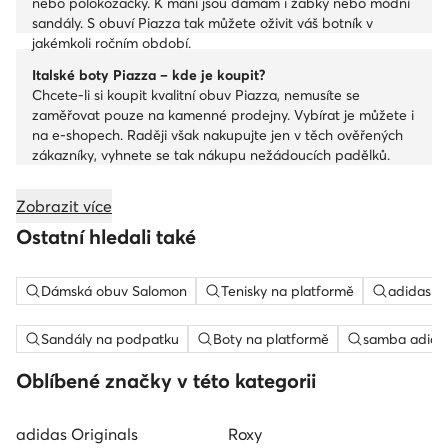
nebo polokozačky. K mání jsou dámám i žabky nebo módní
sandály. S obuví Piazza tak můžete oživit váš botník v
jakémkoli ročním období.
Italské boty Piazza – kde je koupit?
Chcete-li si koupit kvalitní obuv Piazza, nemusíte se
zaměřovat pouze na kamenné prodejny. Vybírat je můžete i
na e-shopech. Raději však nakupujte jen v těch ověřených
zákazníky, vyhnete se tak nákupu nežádoucích padělků.
Jedním z ověřených e-shopů je také E-obuv.cz.
Zobrazit více
Ostatní hledali také
Dámská obuv Salomon
Tenisky na platformě
adidas c
Sandály na podpatku
Boty na platformě
samba adida
Oblíbené značky v této kategorii
adidas Originals
Roxy