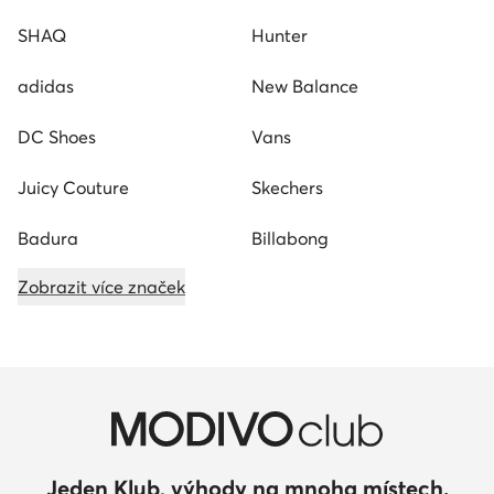
SHAQ
Hunter
adidas
New Balance
DC Shoes
Vans
Juicy Couture
Skechers
Badura
Billabong
Zobrazit více značek
Jeden Klub, výhody na mnoha místech.