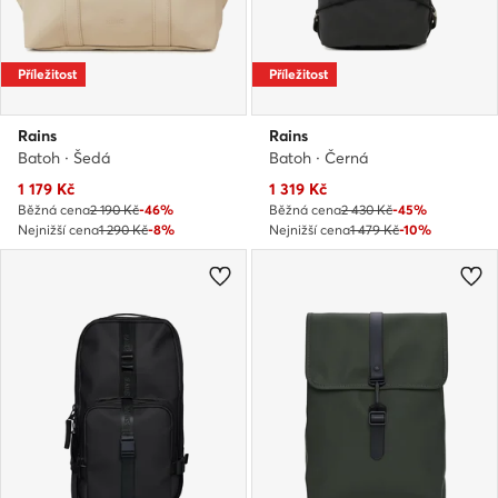
Příležitost
Příležitost
Rains
Rains
Batoh · Šedá
Batoh · Černá
Aktuální cena
Aktuální cena
1 179
Kč
1 319
Kč
Běžná cena
2 190 Kč
-46%
Běžná cena
2 430 Kč
-45%
Nejnižší cena
1 290 Kč
-8%
Nejnižší cena
1 479 Kč
-10%