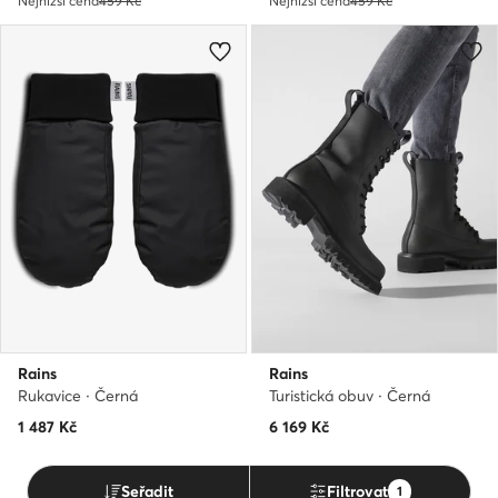
Nejnižší cena
459 Kč
Nejnižší cena
459 Kč
Rains
Rains
Rukavice · Černá
Turistická obuv · Černá
1 487
Kč
6 169
Kč
Seřadit
Filtrovat
1