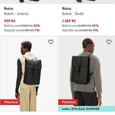
Rains
Rains
Batoh · Zelená
Batoh · Šedá
Aktuální cena
Aktuální cena
939
Kč
1 269
Kč
Běžná cena
1 980 Kč
-52%
Běžná cena
2 859 Kč
-55%
Nejnižší cena
1 019 Kč
-7%
Nejnižší cena
1 349 Kč
-5%
Příležitost
Příležitost
extra -25% Kód: SUMMER