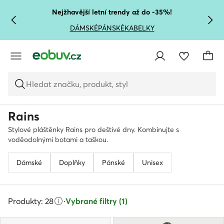
PŘEJÍT NA HLAVNÍ OBSAH
PŘEJÍT NA VYHLEDÁVÁNÍ
Nejžhavější letní trendy až do -35%!
DÁMSKÉ
PÁNSKÉ
KABELKY
Hledat značku, produkt, styl
Rains
Stylové pláštěnky Rains pro deštivé dny. Kombinujte s
voděodolnými botami a taškou.
Dámské
Doplňky
Pánské
Unisex
Produkty: 28
·
Vybrané filtry (1)