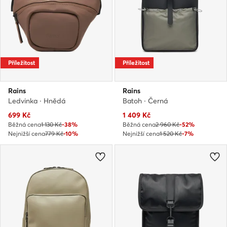
Příležitost
Příležitost
Rains
Rains
Ledvinka · Hnědá
Batoh · Černá
Aktuální cena
Aktuální cena
699
Kč
1 409
Kč
Běžná cena
1 130 Kč
-38%
Běžná cena
2 960 Kč
-52%
Nejnižší cena
779 Kč
-10%
Nejnižší cena
1 520 Kč
-7%