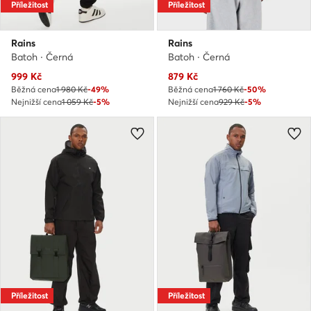
Příležitost
Příležitost
Rains
Rains
Batoh · Černá
Batoh · Černá
Aktuální cena
Aktuální cena
999
Kč
879
Kč
Běžná cena
1 980 Kč
-49%
Běžná cena
1 760 Kč
-50%
Nejnižší cena
1 059 Kč
-5%
Nejnižší cena
929 Kč
-5%
Příležitost
Příležitost