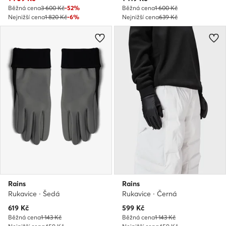
Běžná cena
3 600 Kč
-52%
Běžná cena
1 600 Kč
Nejnižší cena
1 820 Kč
-6%
Nejnižší cena
639 Kč
Rains
Rains
Rukavice · Šedá
Rukavice · Černá
Aktuální cena
Aktuální cena
619
Kč
599
Kč
Běžná cena
1 143 Kč
Běžná cena
1 143 Kč