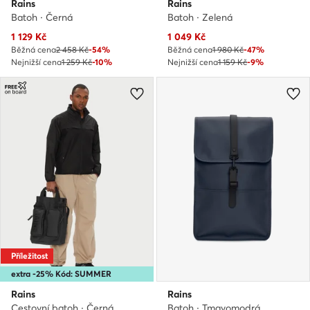
Rains
Rains
Batoh · Černá
Batoh · Zelená
Aktuální cena
Aktuální cena
1 129
Kč
1 049
Kč
Běžná cena
2 458 Kč
-54%
Běžná cena
1 980 Kč
-47%
Nejnižší cena
1 259 Kč
-10%
Nejnižší cena
1 159 Kč
-9%
Příležitost
extra -25% Kód: SUMMER
Rains
Rains
Cestovní batoh · Černá
Batoh · Tmavomodrá