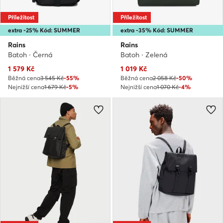
Příležitost
Příležitost
extra -25% Kód: SUMMER
extra -35% Kód: SUMMER
Rains
Rains
Batoh · Černá
Batoh · Zelená
Aktuální cena
Aktuální cena
1 579
Kč
1 019
Kč
Běžná cena
3 545 Kč
-55%
Běžná cena
2 058 Kč
-50%
Nejnižší cena
1 679 Kč
-5%
Nejnižší cena
1 070 Kč
-4%