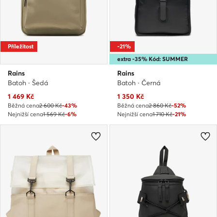
Příležitost
-21%
extra -35% Kód: SUMMER
Rains
Rains
Batoh · Šedá
Batoh · Černá
Aktuální cena
Aktuální cena
1 469
Kč
1 350
Kč
Běžná cena
2 600 Kč
-43%
Běžná cena
2 860 Kč
-52%
Nejnižší cena
1 569 Kč
-6%
Nejnižší cena
1 710 Kč
-21%