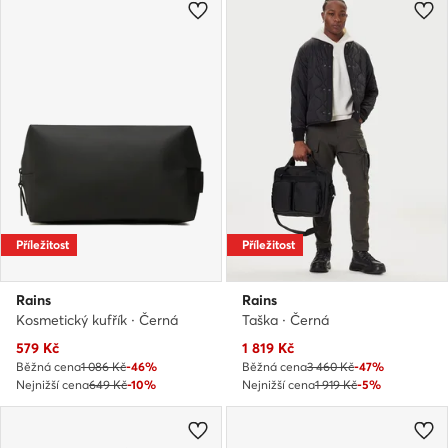
Příležitost
Příležitost
Rains
Rains
Kosmetický kufřík · Černá
Taška · Černá
Aktuální cena
Aktuální cena
579
Kč
1 819
Kč
Běžná cena
1 086 Kč
-46%
Běžná cena
3 460 Kč
-47%
Nejnižší cena
649 Kč
-10%
Nejnižší cena
1 919 Kč
-5%