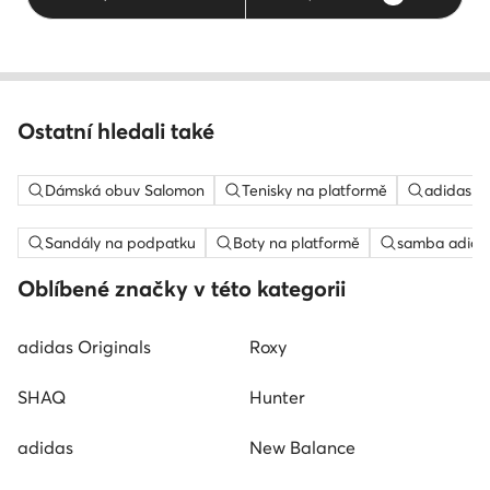
Ostatní hledali také
Dámská obuv Salomon
Tenisky na platformě
adidas c
Sandály na podpatku
Boty na platformě
samba adida
Oblíbené značky v této kategorii
adidas Originals
Roxy
SHAQ
Hunter
adidas
New Balance