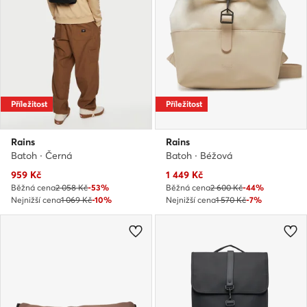
Příležitost
Příležitost
Rains
Rains
Batoh · Černá
Batoh · Béžová
Aktuální cena
Aktuální cena
959
Kč
1 449
Kč
Běžná cena
2 058 Kč
-53%
Běžná cena
2 600 Kč
-44%
Nejnižší cena
1 069 Kč
-10%
Nejnižší cena
1 570 Kč
-7%