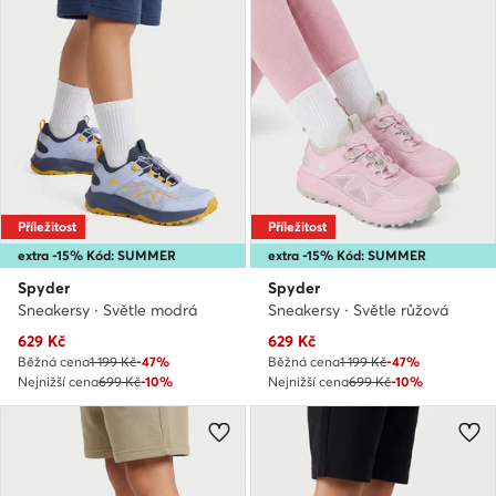
Příležitost
Příležitost
extra -15% Kód: SUMMER
extra -15% Kód: SUMMER
Spyder
Spyder
Sneakersy · Světle modrá
Sneakersy · Světle růžová
Aktuální cena
Aktuální cena
629
Kč
629
Kč
Běžná cena
1 199 Kč
-47%
Běžná cena
1 199 Kč
-47%
Nejnižší cena
699 Kč
-10%
Nejnižší cena
699 Kč
-10%