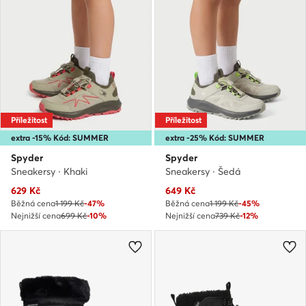
Příležitost
Příležitost
extra -15% Kód: SUMMER
extra -25% Kód: SUMMER
Spyder
Spyder
Sneakersy · Khaki
Sneakersy · Šedá
Aktuální cena
Aktuální cena
629
Kč
649
Kč
Běžná cena
1 199 Kč
-47%
Běžná cena
1 199 Kč
-45%
Nejnižší cena
699 Kč
-10%
Nejnižší cena
739 Kč
-12%