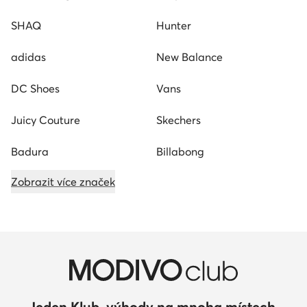
SHAQ
Hunter
adidas
New Balance
DC Shoes
Vans
Juicy Couture
Skechers
Badura
Billabong
Zobrazit více značek
Jeden Klub, výhody na mnoha místech.