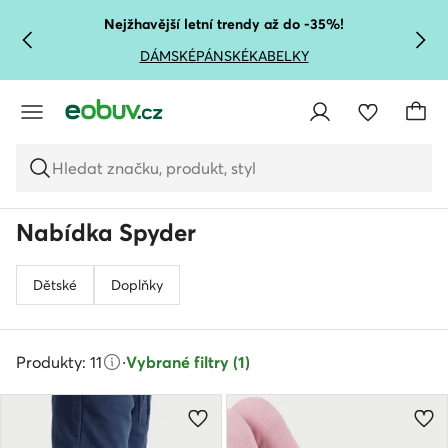
PŘEJÍT NA HLAVNÍ OBSAH
PŘEJÍT NA VYHLEDÁVÁNÍ
Nejžhavější letní trendy až do -35%!
DÁMSKÉ
PÁNSKÉ
KABELKY
Hledat značku, produkt, styl
Nabídka Spyder
Dětské
Doplňky
Produkty: 11
·
Vybrané filtry (1)