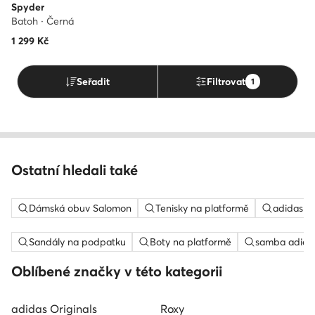
Spyder
Batoh · Černá
1 299
Kč
Seřadit
Filtrovat
1
Ostatní hledali také
Dámská obuv Salomon
Tenisky na platformě
adidas c
Sandály na podpatku
Boty na platformě
samba adida
Oblíbené značky v této kategorii
adidas Originals
Roxy