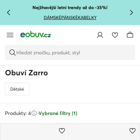
PŘEJÍT NA HLAVNÍ OBSAH
PŘEJÍT NA VYHLEDÁVÁNÍ
Nejžhavější letní trendy až do -35%!
DÁMSKÉ
PÁNSKÉ
KABELKY
Hledat značku, produkt, styl
Obuví Zarro
Dětské
Produkty: 4
·
Vybrané filtry (1)