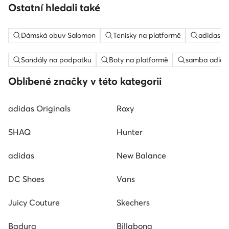
Ostatní hledali také
Dámská obuv Salomon
Tenisky na platformě
adidas c
Sandály na podpatku
Boty na platformě
samba adida
Oblíbené značky v této kategorii
adidas Originals
Roxy
SHAQ
Hunter
adidas
New Balance
DC Shoes
Vans
Juicy Couture
Skechers
Badura
Billabong