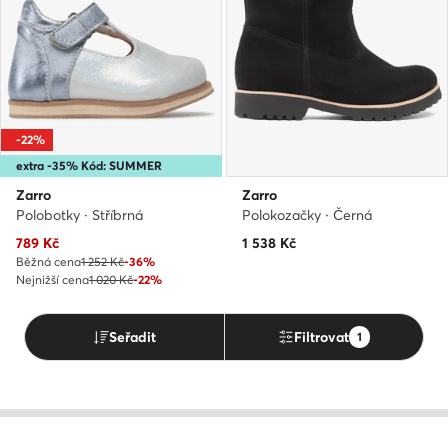
-22%
extra -35% Kód: SUMMER
Zarro
Zarro
Polobotky · Stříbrná
Polokozačky · Černá
Aktuální cena
789
Kč
1 538
Kč
Běžná cena
1 252 Kč
-36%
Nejnižší cena
1 020 Kč
-22%
Seřadit
Filtrovat
1