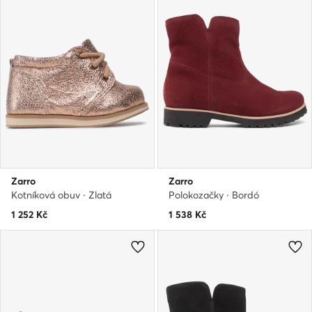
Zarro
Zarro
Kotníková obuv · Zlatá
Polokozačky · Bordó
1 252
Kč
1 538
Kč