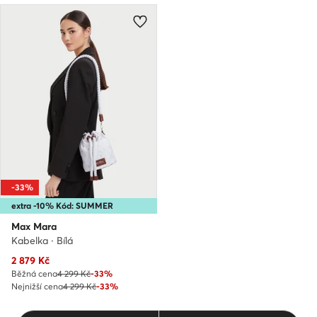
-33%
extra -10% Kód: SUMMER
Max Mara
Kabelka · Bílá
Aktuální cena
2 879
Kč
Běžná cena
4 299 Kč
-33%
Nejnižší cena
4 299 Kč
-33%