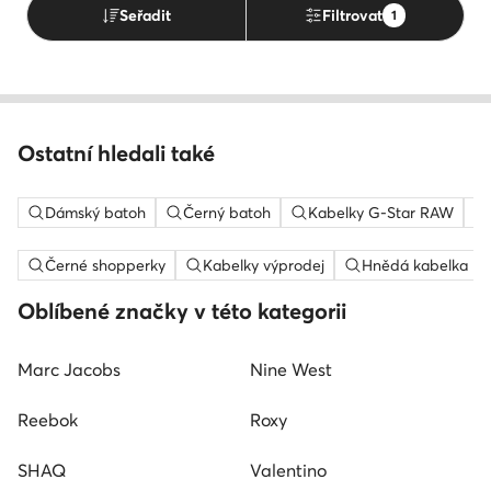
Seřadit
Filtrovat
1
Ostatní hledali také
Dámský batoh
Černý batoh
Kabelky G-Star RAW
Černé shopperky
Kabelky výprodej
Hnědá kabelka
Oblíbené značky v této kategorii
Marc Jacobs
Nine West
Reebok
Roxy
SHAQ
Valentino