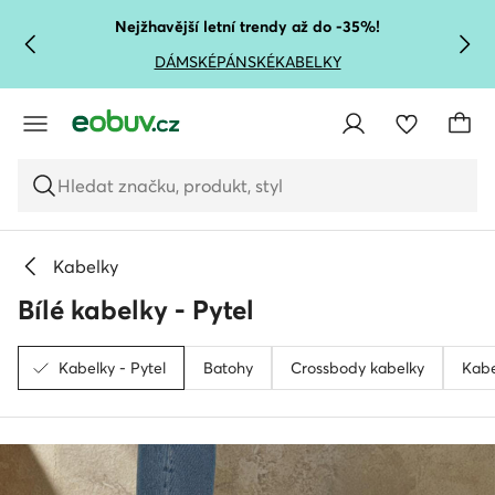
PŘEJÍT NA HLAVNÍ OBSAH
PŘEJÍT NA VYHLEDÁVÁNÍ
Nejžhavější letní trendy až do -35%!
DÁMSKÉ
PÁNSKÉ
KABELKY
Hledat značku, produkt, styl
Kabelky
Bílé kabelky - Pytel
Kabelky - Pytel
Batohy
Crossbody kabelky
Kabe