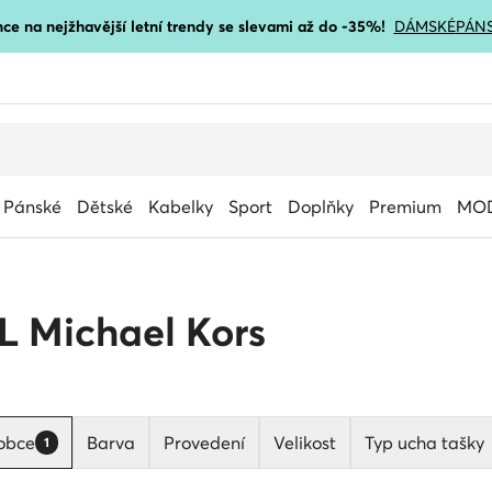
ce na nejžhavější letní trendy se slevami až do -35%!
DÁMSKÉ
PÁN
Pánské
Dětské
Kabelky
Sport
Doplňky
Premium
MOD
L Michael Kors
obce
Barva
Provedení
Velikost
Typ ucha tašky
1