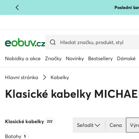
Poslední šan
PŘEJÍT NA HLAVNÍ OBSAH
PŘEJÍT NA VYHLEDÁVÁNÍ
Nabídky a akce
Značky
Novinky
Bestsellery
Dámské
Hlavní stránka
Kabelky
Klasické kabelky MICHAE
Klasické kabelky
Počet produktů:
222
Seřadit
Cena
Výr
Batohy
Počet produktů:
5