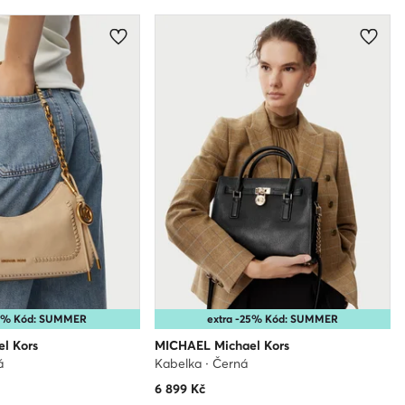
25% Kód: SUMMER
extra -25% Kód: SUMMER
l Kors
MICHAEL Michael Kors
á
Kabelka · Černá
6 899
Kč