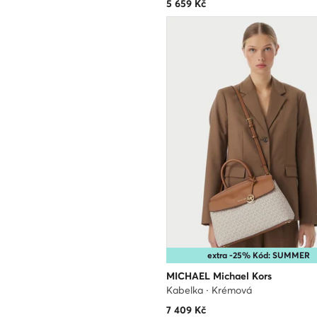
5 659
Kč
extra -25% Kód: SUMMER
MICHAEL Michael Kors
Kabelka · Krémová
7 409
Kč