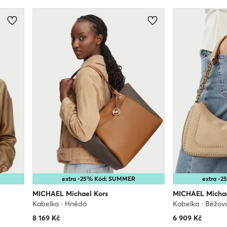
extra -25% Kód: SUMMER
extra -
MICHAEL Michael Kors
MICHAEL Michae
Kabelka · Hnědá
Kabelka · Béžov
8 169
Kč
6 909
Kč