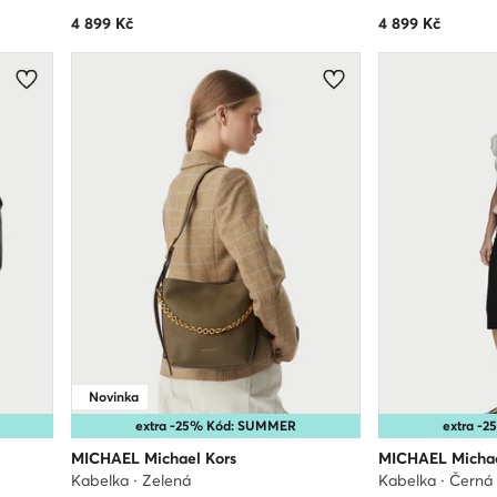
4 899
Kč
4 899
Kč
Novinka
extra -25% Kód: SUMMER
extra -
MICHAEL Michael Kors
MICHAEL Michae
Kabelka · Zelená
Kabelka · Černá