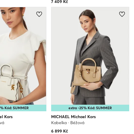
7 409
Kč
10% Kód: SUMMER
extra -25% Kód: SUMMER
l Kors
MICHAEL Michael Kors
ová
Kabelka · Béžová
6 899
Kč