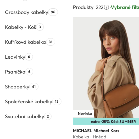
Produkty: 222
·
Vybrané filtr
Crossbody kabelky
Počet produktů:
96
Kabelky - Koš
Počet produktů:
3
Kufříková kabelka
Počet produktů:
31
Ledvinky
Počet produktů:
6
Psaníčka
Počet produktů:
6
Shopperky
Počet produktů:
41
Společenské kabelky
Počet produktů:
13
Novinka
Svatebni kabelky
Počet produktů:
2
extra -25% Kód: SUMMER
MICHAEL Michael Kors
Kabelka · Hnědá