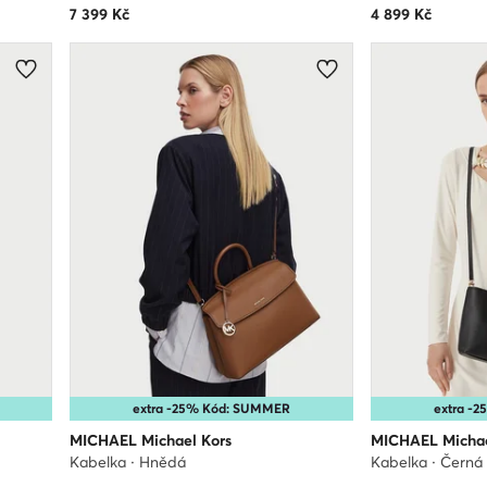
7 399
Kč
4 899
Kč
extra -25% Kód: SUMMER
extra -
MICHAEL Michael Kors
MICHAEL Michae
Kabelka · Hnědá
Kabelka · Černá