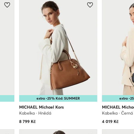
extra -25% Kód: SUMMER
extra -
MICHAEL Michael Kors
MICHAEL Michae
Kabelka · Hnědá
Kabelka · Černá
8 799
Kč
4 019
Kč