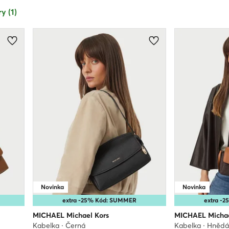
y (1)
Novinka
Novinka
extra -25% Kód: SUMMER
extra -
MICHAEL Michael Kors
MICHAEL Michae
Kabelka · Černá
Kabelka · Hněd