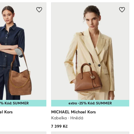
25% Kód: SUMMER
extra -25% Kód: SUMMER
l Kors
MICHAEL Michael Kors
á
Kabelka · Hnědá
7 399
Kč