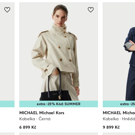
extra -25% Kód: SUMMER
extra -
MICHAEL Michael Kors
MICHAEL Michae
Kabelka · Černá
Kabelka · Hněd
6 899
Kč
9 899
Kč