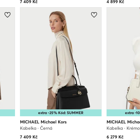
7 409
Kč
4 899
Kč
extra -25% Kód: SUMMER
extra -
MICHAEL Michael Kors
MICHAEL Michae
Kabelka · Černá
Kabelka · Krém
7 409
Kč
6 279
Kč