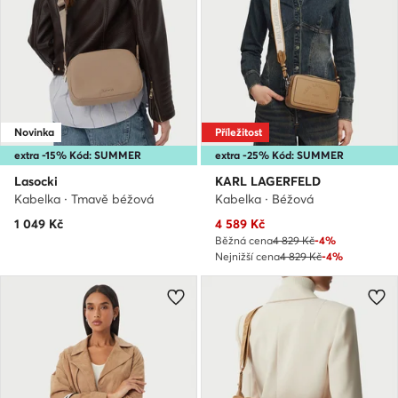
Novinka
Příležitost
extra -15% Kód: SUMMER
extra -25% Kód: SUMMER
Lasocki
KARL LAGERFELD
Kabelka · Tmavě béžová
Kabelka · Béžová
Aktuální cena
1 049
Kč
4 589
Kč
Běžná cena
4 829 Kč
-4%
Nejnižší cena
4 829 Kč
-4%