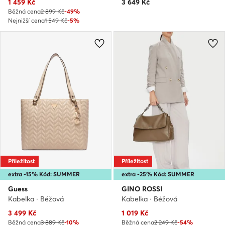
Aktuální cena
1 459
Kč
3 649
Kč
Běžná cena
2 899 Kč
-49%
Nejnižší cena
1 549 Kč
-5%
Příležitost
Příležitost
extra -15% Kód: SUMMER
extra -25% Kód: SUMMER
Guess
GINO ROSSI
Kabelka · Béžová
Kabelka · Béžová
Aktuální cena
Aktuální cena
3 499
Kč
1 019
Kč
Běžná cena
3 889 Kč
-10%
Běžná cena
2 249 Kč
-54%