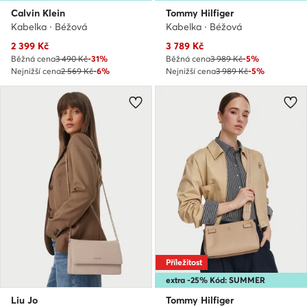
Calvin Klein
Tommy Hilfiger
Kabelka · Béžová
Kabelka · Béžová
Aktuální cena
Aktuální cena
2 399
Kč
3 789
Kč
Běžná cena
3 490 Kč
-31%
Běžná cena
3 989 Kč
-5%
Nejnižší cena
2 569 Kč
-6%
Nejnižší cena
3 989 Kč
-5%
Příležitost
extra -25% Kód: SUMMER
Liu Jo
Tommy Hilfiger