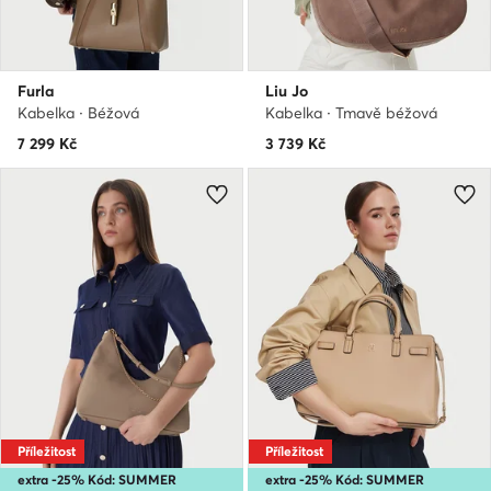
Furla
Liu Jo
Kabelka · Béžová
Kabelka · Tmavě béžová
7 299
Kč
3 739
Kč
Příležitost
Příležitost
extra -25% Kód: SUMMER
extra -25% Kód: SUMMER