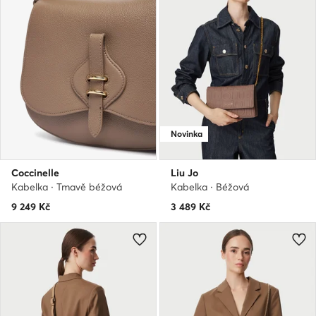
Novinka
Coccinelle
Liu Jo
Kabelka · Tmavě béžová
Kabelka · Béžová
9 249
Kč
3 489
Kč