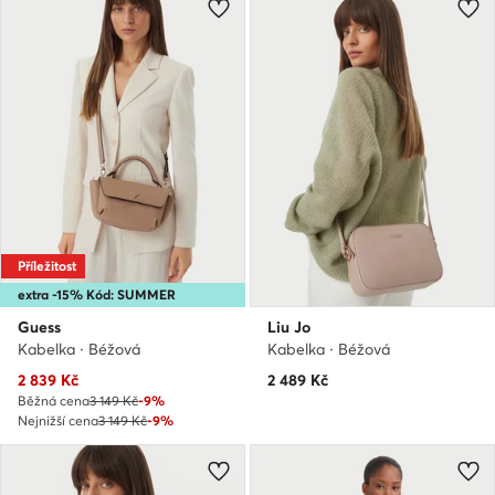
Příležitost
extra -15% Kód: SUMMER
Guess
Liu Jo
Kabelka · Béžová
Kabelka · Béžová
Aktuální cena
2 839
Kč
2 489
Kč
Běžná cena
3 149 Kč
-9%
Nejnižší cena
3 149 Kč
-9%