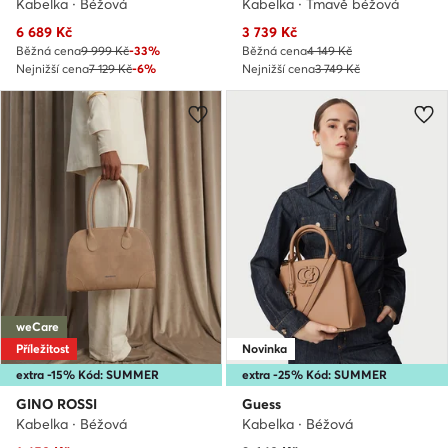
Kabelka · Béžová
Kabelka · Tmavě béžová
Aktuální cena
Aktuální cena
6 689
Kč
3 739
Kč
Běžná cena
9 999 Kč
-33%
Běžná cena
4 149 Kč
Nejnižší cena
7 129 Kč
-6%
Nejnižší cena
3 749 Kč
weCare
Příležitost
Novinka
extra -15% Kód: SUMMER
extra -25% Kód: SUMMER
GINO ROSSI
Guess
Kabelka · Béžová
Kabelka · Béžová