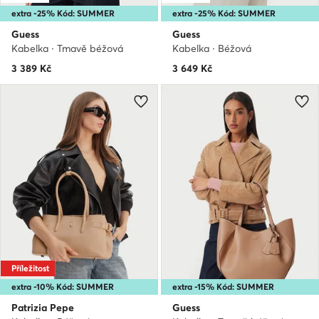
extra -25% Kód: SUMMER
extra -25% Kód: SUMMER
Guess
Guess
Kabelka · Tmavě béžová
Kabelka · Béžová
3 389
Kč
3 649
Kč
Příležitost
extra -10% Kód: SUMMER
extra -15% Kód: SUMMER
Patrizia Pepe
Guess