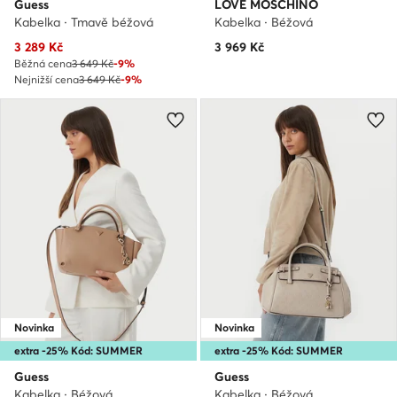
Guess
LOVE MOSCHINO
Kabelka · Tmavě béžová
Kabelka · Béžová
Aktuální cena
3 289
Kč
3 969
Kč
Běžná cena
3 649 Kč
-9%
Nejnižší cena
3 649 Kč
-9%
Novinka
Novinka
extra -25% Kód: SUMMER
extra -25% Kód: SUMMER
Guess
Guess
Kabelka · Béžová
Kabelka · Béžová