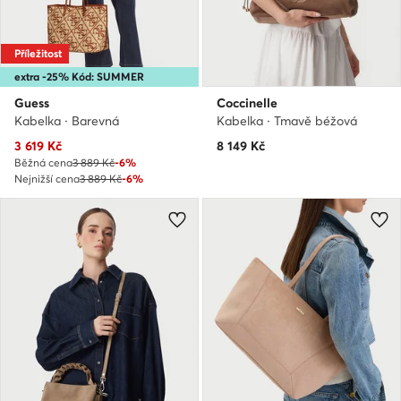
Příležitost
extra -25% Kód: SUMMER
Guess
Coccinelle
Kabelka · Barevná
Kabelka · Tmavě béžová
Aktuální cena
3 619
Kč
8 149
Kč
Běžná cena
3 889 Kč
-6%
Nejnižší cena
3 889 Kč
-6%