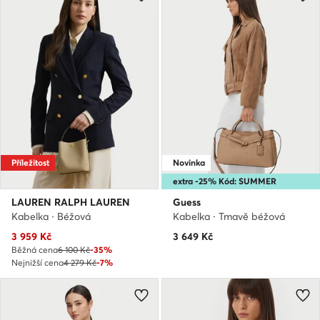
Příležitost
Novinka
extra -25% Kód: SUMMER
LAUREN RALPH LAUREN
Guess
Kabelka · Béžová
Kabelka · Tmavě béžová
Aktuální cena
3 959
Kč
3 649
Kč
Běžná cena
6 100 Kč
-35%
Nejnižší cena
4 279 Kč
-7%