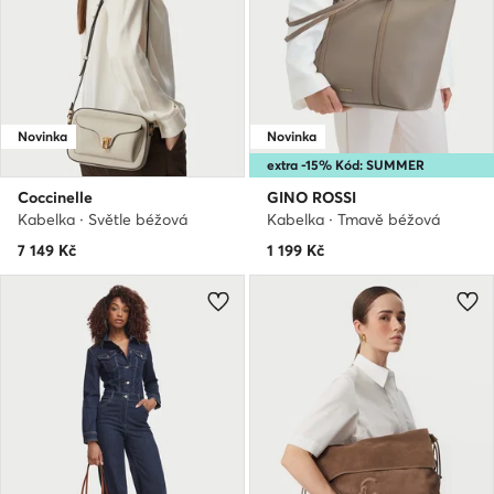
Novinka
Novinka
extra -15% Kód: SUMMER
Coccinelle
GINO ROSSI
Kabelka · Světle béžová
Kabelka · Tmavě béžová
7 149
Kč
1 199
Kč