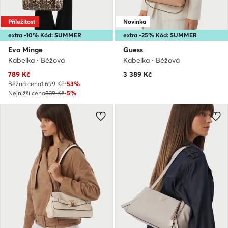
Příležitost
Novinka
extra -10% Kód: SUMMER
extra -25% Kód: SUMMER
Eva Minge
Guess
Kabelka · Béžová
Kabelka · Béžová
Aktuální cena
789
Kč
3 389
Kč
Běžná cena
1 699 Kč
-53%
Nejnižší cena
839 Kč
-5%