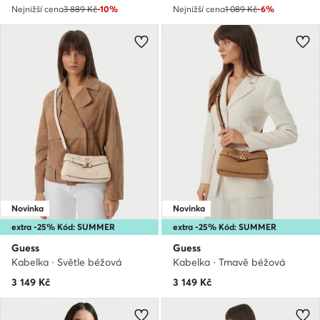
Nejnižší cena
3 889 Kč
-10%
Nejnižší cena
1 089 Kč
-6%
Novinka
Novinka
extra -25% Kód: SUMMER
extra -25% Kód: SUMMER
Guess
Guess
Kabelka · Světle béžová
Kabelka · Tmavě béžová
3 149
Kč
3 149
Kč