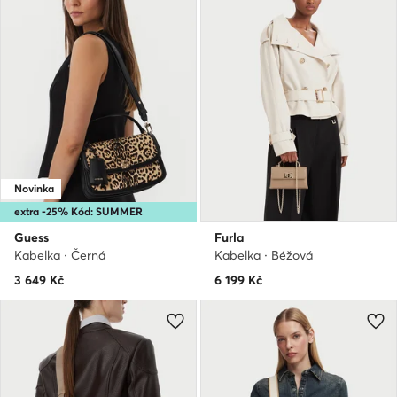
Novinka
extra -25% Kód: SUMMER
Guess
Furla
Kabelka · Černá
Kabelka · Béžová
3 649
Kč
6 199
Kč