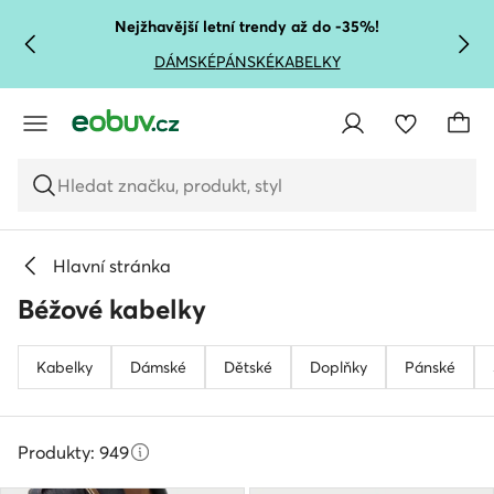
PŘEJÍT NA HLAVNÍ OBSAH
PŘEJÍT NA VYHLEDÁVÁNÍ
Nejžhavější letní trendy až do -35%!
DÁMSKÉ
PÁNSKÉ
KABELKY
Hledat značku, produkt, styl
Hlavní stránka
Béžové kabelky
Kabelky
Dámské
Dětské
Doplňky
Pánské
Produkty: 949