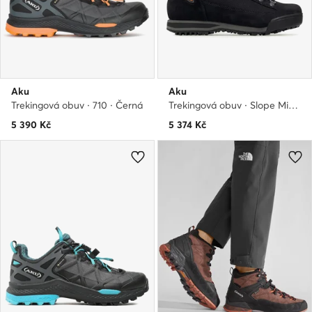
Aku
Aku
Trekingová obuv · 710 · Černá
Trekingová obuv · Slope Micro Gtx GORE-TEX 885.10 · Černá
5 390
Kč
5 374
Kč