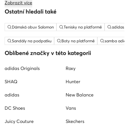
Zobrazit více
Ostatní hledali také
Dámská obuv Salomon
Tenisky na platformě
adidas c
Sandály na podpatku
Boty na platformě
samba adida
Oblíbené značky v této kategorii
adidas Originals
Roxy
SHAQ
Hunter
adidas
New Balance
DC Shoes
Vans
Juicy Couture
Skechers