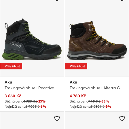
Příležitost
Příležitost
Aku
Aku
Trekingová obuv · Reactive Gtx GORE-TEX 668 · Šedá
Trekingová obuv · Alterra Gtx GORE-TEX 402 · Hnědá
Aktuální cena
Aktuální cena
3 660
Kč
4 780
Kč
Běžná cena
4 789 Kč
-23%
Běžná cena
7 141 Kč
-33%
Nejnižší cena
3 900 Kč
-6%
Nejnižší cena
5 280 Kč
-9%