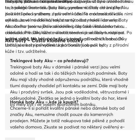
fitzroy. V těch na horách zazáříte!
nečistoty. Obuvnické prostředky používejte vždy s ohledem na
Boty Aku pánské i dámské mohou disponovat také voděodolnou
to, z jakého materiálu jsou boty vyrobené. Boty od značky Aku
technologií Gore-tex. Boty Aku goretex nás tak chrání před
jsou většinou vyrobeny z přírodní kůže. Ta má hned několik
deštěm i před sněhem. Jsou velmi odolné a nezaskočí vás s nimi
výhod. Je velmi odolná, takže se tyto boty hodí i do velmi
ani klouzavé navlhlé kořeny stromů nebo mokré kameny. Boty
náročného terénu. Dále se skvěle přizpůsobí každému tvaru
Aku do hor jsou nejen voděodolné, ale také větruvzdorné a
chodidla. Přírodní kůže má totiž tendenci se časem rozpínat. Po
oděruodolné. Díky těmto vlastnostem si je oblíbily turisté po
krátké době tak kožené boty okopírují vaši nožní klenbu. Díky
celém světě. Na trhu boty Aku v trendy přírodních barvách.
Aku boty – Často kladené otázky
tomu jsou boty pohodlné. Jako bonus jsou pak boty z přírodní
Určitě si mezi nimi vyberete pár kvalitní obuvi i vy!
kůže i tzv. udržitelné.
Trekingové boty Aku – co představují?
Trekingové boty Aku v dámské i pánské verzi jsou velmi
odolné a hodí se tak i do těžkých horských podmínek. Boty
Aku mají vždy vhodně odpruženou podrážku, která vhodně
tlumí dopady chodidel při kontaktu se zemí. Dále mají boty
Aku i prodyšný svršek. Jsou pak voděodolné, větruvzdorné i
oděruodolné. Zkrátka se jedná o kvalitní boty do hor, které
Horské boty Aku – kde je koupit?
by měly být i ve vašem sportovním botníku.
Chceme-li si pořídit kvalitní pánské nebo dámské boty od
značky Aku, nemusíme chodit pouze do kamenných
prodejen. Můžete je totiž nakupova také pěkně z pohodlí
vašeho domova. Zkuste se podívat na některý ověřený e-
shop. Jedním z nich je i Eobuv.cz. Zde si jistě najdete
vhodné boty do hor od značky Aku i vy.