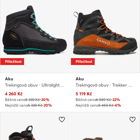
Příležitost
Příležitost
Aku
Aku
Trekingová obuv · Ultralight Micro GTW GORE-TEX 365.1 · Šedá
Trekingová obuv · Trekker Pro II GTX 852 · Hnědá
Aktuální cena
Aktuální cena
4 260
Kč
5 119
Kč
Běžná cena
5 330 Kč
-20%
Běžná cena
6 589 Kč
-22%
Nejnižší cena
5 330 Kč
-20%
Nejnižší cena
5 450 Kč
-6%