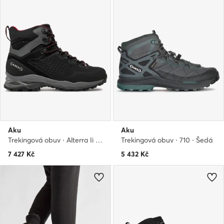
Aku
Aku
Trekingová obuv · Alterra Ii Gtx GORE-TEX 430 · Šedá
Trekingová obuv · 710 · Šedá
7 427
Kč
5 432
Kč