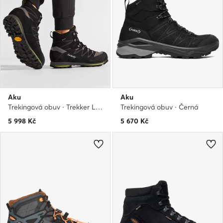
Aku
Aku
Trekingová obuv · Trekker Lite III Gtx GORE-TEX 977 · Černá
Trekingová obuv · Černá
5 998
Kč
5 670
Kč