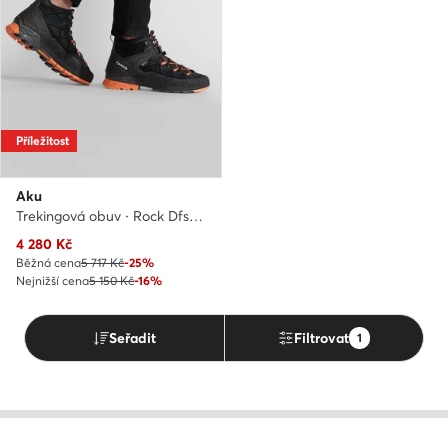
Příležitost
Aku
Trekingová obuv · Rock Dfs Mid Gtx GORE-TEX 718 · Černá
Aktuální cena
4 280
Kč
Běžná cena
5 717 Kč
-25%
Nejnižší cena
5 150 Kč
-16%
Seřadit
Filtrovat
1