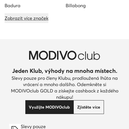
Badura
Billabong
Zobrazit více značek
Jeden Klub, výhody na mnoha místech.
Slevy pouze pro členy Klubu, prodloužená lhůta na
vrácení a mnoho dalšího. Odemkněte si
MODIVOclub GOLD a získejte cashback z každého
nákupu!
Využijte MODIVOclub
Zjistěte více
Slevy pouze