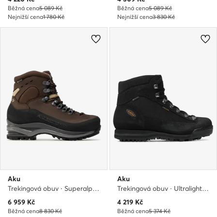
Běžná cena
5 089 Kč
Běžná cena
5 089 Kč
Nejnižší cena
1 780 Kč
Nejnižší cena
3 830 Kč
Aku
Aku
Trekingová obuv · Superalp Nbk Gtx GORE-TEX 592 · Hnědá
Trekingová obuv · Ultralight Micro GTW GORE-TEX 365.10 · Černá
Aktuální cena
Aktuální cena
6 959
Kč
4 219
Kč
Běžná cena
8 830 Kč
Běžná cena
5 374 Kč