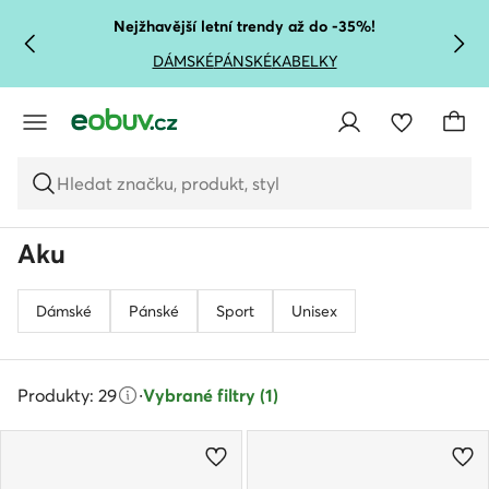
PŘEJÍT NA HLAVNÍ OBSAH
PŘEJÍT NA VYHLEDÁVÁNÍ
Nejžhavější letní trendy až do -35%!
DÁMSKÉ
PÁNSKÉ
KABELKY
Hledat značku, produkt, styl
Aku
Dámské
Pánské
Sport
Unisex
Produkty: 29
·
Vybrané filtry (1)