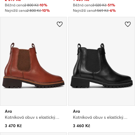
Běžná cena
2 800 Kč
-10%
Běžná cena
3 020 Kč
-51%
Nejnižší cena
2 800 Kč
-10%
Nejnižší cena
1 569 Kč
-6%
Ara
Ara
Kotníková obuv s elastickým prvkem · Hnědá
Kotníková obuv s elastickým prvkem · Černá
3 470
Kč
3 460
Kč