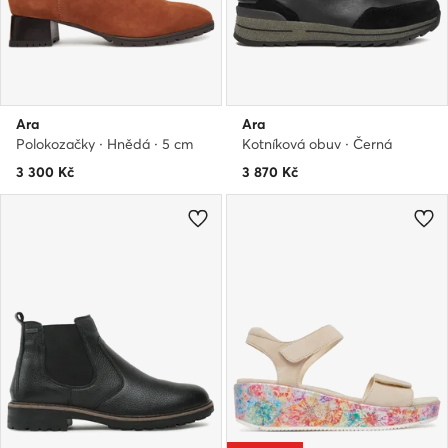
Ara
Ara
Polokozačky · Hnědá · 5 cm
Kotníková obuv · Černá
3 300
Kč
3 870
Kč