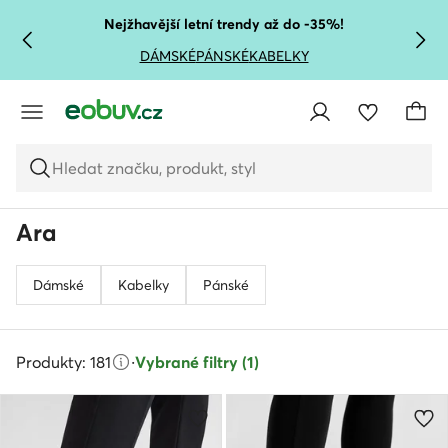
PŘEJÍT NA HLAVNÍ OBSAH
PŘEJÍT NA VYHLEDÁVÁNÍ
Nejžhavější letní trendy až do -35%!
DÁMSKÉ
PÁNSKÉ
KABELKY
Hledat značku, produkt, styl
Ara
Dámské
Kabelky
Pánské
Produkty: 181
·
Vybrané filtry (1)