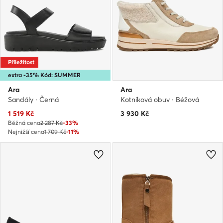
Příležitost
extra -35% Kód: SUMMER
Ara
Ara
Sandály · Černá
Kotníková obuv · Béžová
Aktuální cena
1 519
Kč
3 930
Kč
Běžná cena
2 287 Kč
-33%
Nejnižší cena
1 709 Kč
-11%