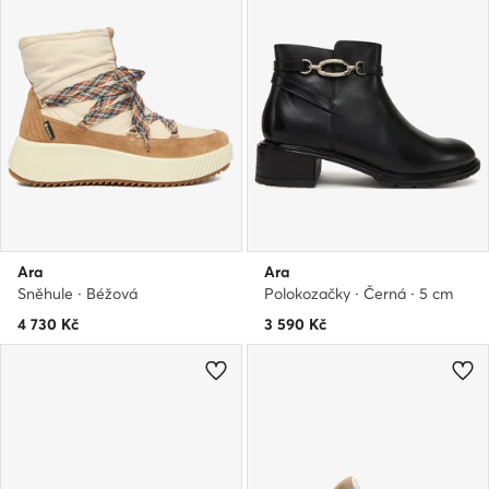
Ara
Ara
Sněhule · Béžová
Polokozačky · Černá · 5 cm
4 730
Kč
3 590
Kč