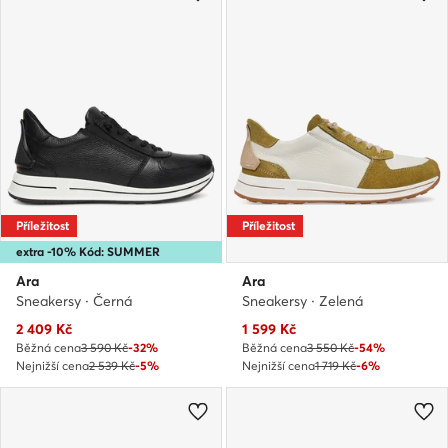
Příležitost
Příležitost
extra -10% Kód: SUMMER
Ara
Ara
Sneakersy · Černá
Sneakersy · Zelená
Aktuální cena
Aktuální cena
2 409
Kč
1 599
Kč
Běžná cena
3 590 Kč
-32%
Běžná cena
3 550 Kč
-54%
Nejnižší cena
2 539 Kč
-5%
Nejnižší cena
1 719 Kč
-6%