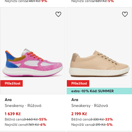
Nejnižší cena
2 469 Kč
-9%
Nejnižší cena
2 689 Kč
-5%
Příležitost
Příležitost
extra -10% Kód: SUMMER
Ara
Ara
Sneakersy · Růžová
Sneakersy · Růžová
Aktuální cena
Aktuální cena
1 639
Kč
2 199
Kč
Běžná cena
3 660 Kč
-55%
Běžná cena
3 330 Kč
-33%
Nejnižší cena
1 749 Kč
-6%
Nejnižší cena
2 319 Kč
-5%