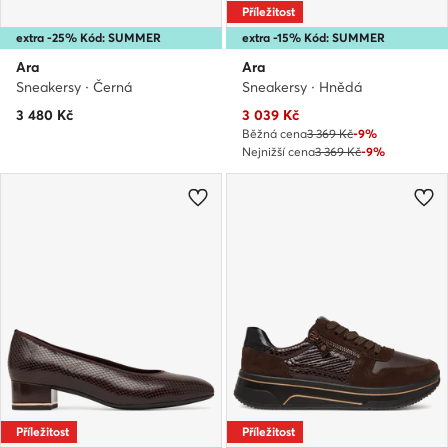
Příležitost
extra -25% Kód: SUMMER
extra -15% Kód: SUMMER
Ara
Ara
Sneakersy · Černá
Sneakersy · Hnědá
Aktuální cena
3 480
Kč
3 039
Kč
Běžná cena
3 369 Kč
-9%
Nejnižší cena
3 369 Kč
-9%
Příležitost
Příležitost