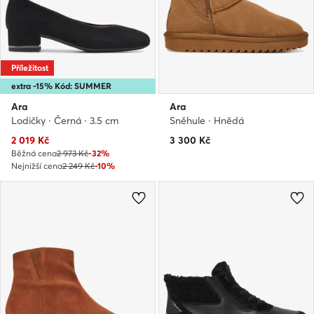
Příležitost
extra -15% Kód: SUMMER
Ara
Ara
Lodičky · Černá · 3.5 cm
Sněhule · Hnědá
Aktuální cena
2 019
Kč
3 300
Kč
Běžná cena
2 973 Kč
-32%
Nejnižší cena
2 249 Kč
-10%