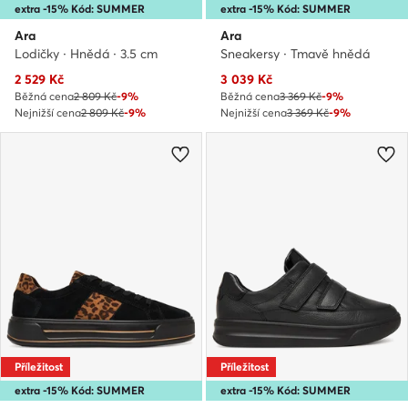
extra -15% Kód: SUMMER
extra -15% Kód: SUMMER
Ara
Ara
Lodičky · Hnědá · 3.5 cm
Sneakersy · Tmavě hnědá
Aktuální cena
Aktuální cena
2 529
Kč
3 039
Kč
Běžná cena
2 809 Kč
-9%
Běžná cena
3 369 Kč
-9%
Nejnižší cena
2 809 Kč
-9%
Nejnižší cena
3 369 Kč
-9%
Příležitost
Příležitost
extra -15% Kód: SUMMER
extra -15% Kód: SUMMER