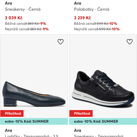
Ara
Ara
Sneakersy · Černá
Polobotky · Černá
Aktuální cena
Aktuální cena
3 039
Kč
3 239
Kč
Běžná cena
3 369 Kč
-9%
Běžná cena
3 599 Kč
-10%
Nejnižší cena
3 369 Kč
-9%
Nejnižší cena
3 599 Kč
-10%
Příležitost
Příležitost
extra -15% Kód: SUMMER
extra -10% Kód: SUMMER
Ara
Ara
Lodičky · Tmavomodrá · 3.5 cm
Sneakersy · Tmavomodrá