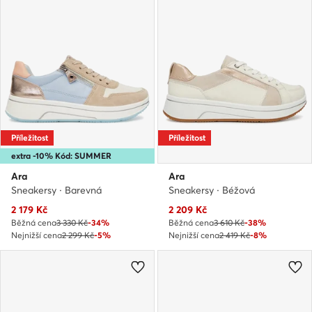
Příležitost
Příležitost
extra -10% Kód: SUMMER
Ara
Ara
Sneakersy · Barevná
Sneakersy · Béžová
Aktuální cena
Aktuální cena
2 179
Kč
2 209
Kč
Běžná cena
3 330 Kč
-34%
Běžná cena
3 610 Kč
-38%
Nejnižší cena
2 299 Kč
-5%
Nejnižší cena
2 419 Kč
-8%