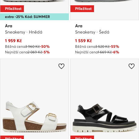
Příležitost
Příležitost
extra -25% Kód: SUMMER
Ara
Ara
Sneakersy · Hnědá
Sneakersy · Šedá
Aktuální cena
Aktuální cena
1 959
Kč
1 559
Kč
Běžná cena
3 960 Kč
-50%
Běžná cena
3 520 Kč
-55%
Nejnižší cena
2 069 Kč
-5%
Nejnižší cena
1 669 Kč
-6%
Příležitost
Příležitost