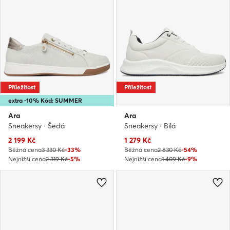
Příležitost
Příležitost
extra -10% Kód: SUMMER
Ara
Ara
Sneakersy · Šedá
Sneakersy · Bílá
Aktuální cena
Aktuální cena
2 199
Kč
1 279
Kč
Běžná cena
3 330 Kč
-33%
Běžná cena
2 830 Kč
-54%
Nejnižší cena
2 319 Kč
-5%
Nejnižší cena
1 409 Kč
-9%