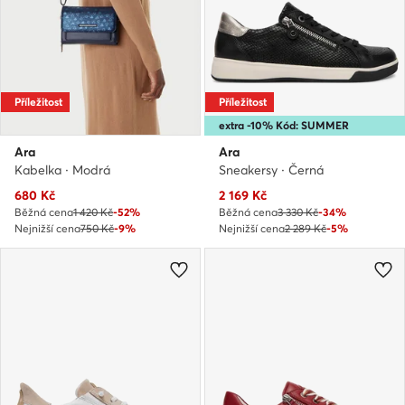
Příležitost
Příležitost
extra -10% Kód: SUMMER
Ara
Ara
Kabelka · Modrá
Sneakersy · Černá
Aktuální cena
Aktuální cena
680
Kč
2 169
Kč
Běžná cena
1 420 Kč
-52%
Běžná cena
3 330 Kč
-34%
Nejnižší cena
750 Kč
-9%
Nejnižší cena
2 289 Kč
-5%