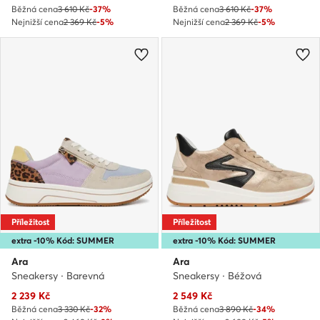
Běžná cena
3 610 Kč
-37%
Běžná cena
3 610 Kč
-37%
Nejnižší cena
2 369 Kč
-5%
Nejnižší cena
2 369 Kč
-5%
Příležitost
Příležitost
extra -10% Kód: SUMMER
extra -10% Kód: SUMMER
Ara
Ara
Sneakersy · Barevná
Sneakersy · Béžová
Aktuální cena
Aktuální cena
2 239
Kč
2 549
Kč
Běžná cena
3 330 Kč
-32%
Běžná cena
3 890 Kč
-34%