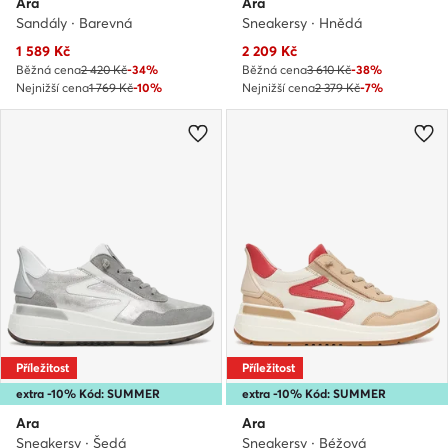
Ara
Ara
Sandály · Barevná
Sneakersy · Hnědá
Aktuální cena
Aktuální cena
1 589
Kč
2 209
Kč
Běžná cena
2 420 Kč
-34%
Běžná cena
3 610 Kč
-38%
Nejnižší cena
1 769 Kč
-10%
Nejnižší cena
2 379 Kč
-7%
Příležitost
Příležitost
extra -10% Kód: SUMMER
extra -10% Kód: SUMMER
Ara
Ara
Sneakersy · Šedá
Sneakersy · Béžová