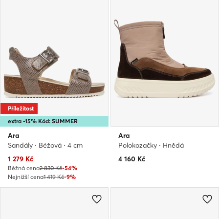
Příležitost
extra -15% Kód: SUMMER
Ara
Ara
Sandály · Béžová · 4 cm
Polokozačky · Hnědá
Aktuální cena
1 279
Kč
4 160
Kč
Běžná cena
2 830 Kč
-54%
Nejnižší cena
1 419 Kč
-9%