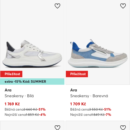
Příležitost
Příležitost
extra -15% Kód: SUMMER
Ara
Ara
Sneakersy · Bílá
Sneakersy · Barevná
Aktuální cena
Aktuální cena
1 769
Kč
1 709
Kč
Běžná cena
3 660 Kč
-51%
Běžná cena
3 550 Kč
-51%
Nejnižší cena
1 859 Kč
-4%
Nejnižší cena
1 849 Kč
-7%