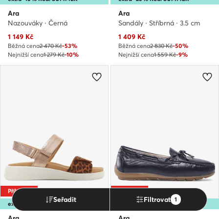
Ara
Ara
Nazouváky · Černá
Sandály · Stříbrná · 3.5 cm
Aktuální cena
Aktuální cena
1 149
Kč
1 409
Kč
Běžná cena
2 470 Kč
-53%
Běžná cena
2 830 Kč
-50%
Nejnižší cena
1 279 Kč
-10%
Nejnižší cena
1 559 Kč
-9%
Příležitost
Příležitost
Seřadit
Filtrovat
1
extra -15% Kód: SUMMER
extra -15% Kód: SUMMER
Ara
Ara