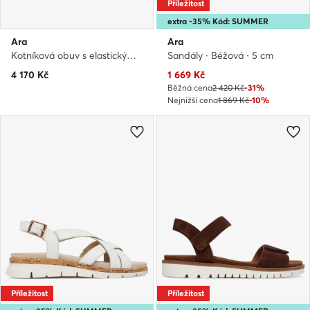
Příležitost
extra -35% Kód: SUMMER
Ara
Ara
Kotníková obuv s elastickým prvkem · Černá
Sandály · Béžová · 5 cm
Aktuální cena
4 170
Kč
1 669
Kč
Běžná cena
2 420 Kč
-31%
Nejnižší cena
1 869 Kč
-10%
Příležitost
Příležitost