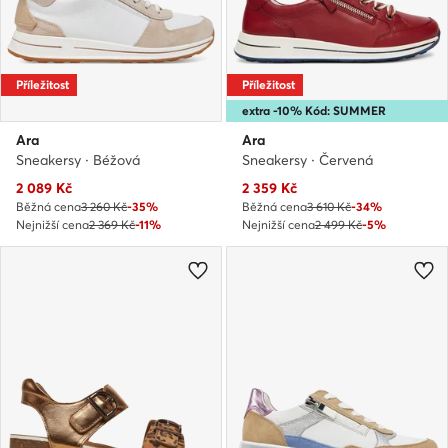
Příležitost
Příležitost
extra -10% Kód: SUMMER
Ara
Ara
Sneakersy · Béžová
Sneakersy · Červená
Aktuální cena
Aktuální cena
2 089
Kč
2 359
Kč
Běžná cena
3 260 Kč
-35%
Běžná cena
3 610 Kč
-34%
Nejnižší cena
2 369 Kč
-11%
Nejnižší cena
2 499 Kč
-5%