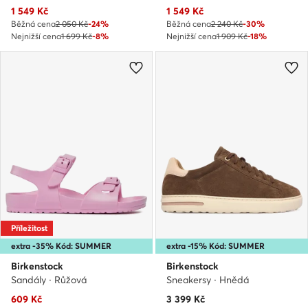
Aktuální cena
Aktuální cena
1 549
Kč
1 549
Kč
Běžná cena
2 050 Kč
-24%
Běžná cena
2 240 Kč
-30%
Nejnižší cena
1 699 Kč
-8%
Nejnižší cena
1 909 Kč
-18%
Příležitost
extra -35% Kód: SUMMER
extra -15% Kód: SUMMER
Birkenstock
Birkenstock
Sandály · Růžová
Sneakersy · Hnědá
Aktuální cena
Aktuální cena
609
Kč
3 399
Kč