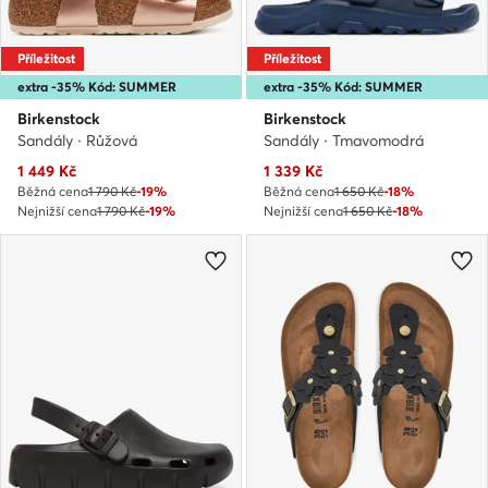
Příležitost
Příležitost
extra -35% Kód: SUMMER
extra -35% Kód: SUMMER
Birkenstock
Birkenstock
Sandály · Růžová
Sandály · Tmavomodrá
Aktuální cena
Aktuální cena
1 449
Kč
1 339
Kč
Běžná cena
1 790 Kč
-19%
Běžná cena
1 650 Kč
-18%
Nejnižší cena
1 790 Kč
-19%
Nejnižší cena
1 650 Kč
-18%