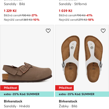
Sandály · Bílá
Sandály · Stříbrná
Aktuální cena
Aktuální cena
1 229
Kč
1 039
Kč
Běžná cena
1 700 Kč
-27%
Běžná cena
1 790 Kč
-41%
Nejnižší cena
1 369 Kč
-10%
Nejnižší cena
1 279 Kč
-18%
Příležitost
Příležitost
extra -35% Kód: SUMMER
extra -35% Kód: SUMMER
Birkenstock
Birkenstock
Sandály · Hnědá
Žabky · Bílá