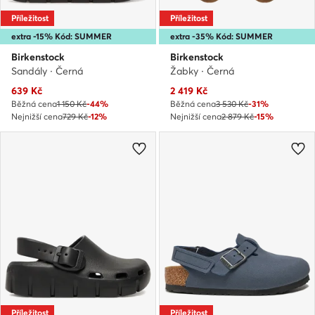
Příležitost
Příležitost
extra -15% Kód: SUMMER
extra -35% Kód: SUMMER
Birkenstock
Birkenstock
Sandály · Černá
Žabky · Černá
Aktuální cena
Aktuální cena
639
Kč
2 419
Kč
Běžná cena
1 150 Kč
-44%
Běžná cena
3 530 Kč
-31%
Nejnižší cena
729 Kč
-12%
Nejnižší cena
2 879 Kč
-15%
Příležitost
Příležitost