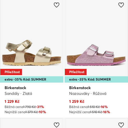
Příležitost
Příležitost
extra -35% Kód: SUMMER
extra -35% Kód: SUMMER
Birkenstock
Birkenstock
Sandály · Zlatá
Nazouváky · Růžová
Aktuální cena
Aktuální cena
1 229
Kč
1 259
Kč
Běžná cena
1 790 Kč
-31%
Běžná cena
1 510 Kč
-16%
Nejnižší cena
1 379 Kč
-10%
Nejnižší cena
1 510 Kč
-16%