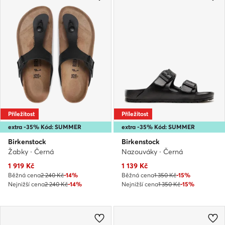
Příležitost
Příležitost
extra -35% Kód: SUMMER
extra -35% Kód: SUMMER
Birkenstock
Birkenstock
Žabky · Černá
Nazouváky · Černá
Aktuální cena
Aktuální cena
1 919
Kč
1 139
Kč
Běžná cena
2 240 Kč
-14%
Běžná cena
1 350 Kč
-15%
Nejnižší cena
2 240 Kč
-14%
Nejnižší cena
1 350 Kč
-15%