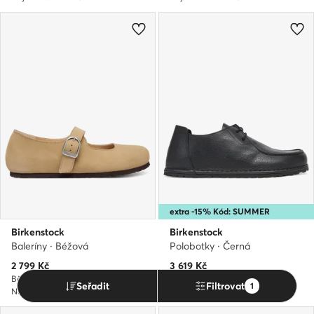
extra -15% Kód: SUMMER
Birkenstock
Birkenstock
Baleríny · Béžová
Polobotky · Černá
Aktuální cena
Aktuální cena
2 799
Kč
3 619
Kč
Běžná cena
3 530 Kč
Běžná cena
4 030 Kč
Seřadit
Filtrovat
1
Nejnižší cena
2 589 Kč
Nejnižší cena
2 999 Kč