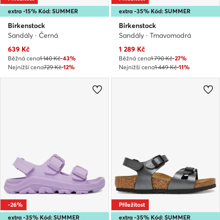
extra -15% Kód: SUMMER
extra -35% Kód: SUMMER
Birkenstock
Birkenstock
Sandály · Černá
Sandály · Tmavomodrá
Aktuální cena
Aktuální cena
639
Kč
1 289
Kč
Běžná cena
1 140 Kč
-43%
Běžná cena
1 790 Kč
-27%
Nejnižší cena
729 Kč
-12%
Nejnižší cena
1 449 Kč
-11%
-26%
Příležitost
extra -35% Kód: SUMMER
extra -35% Kód: SUMMER