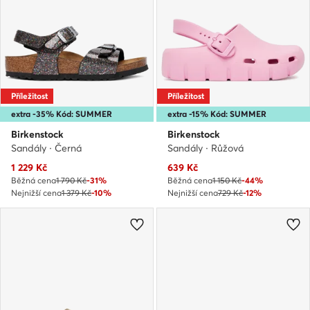
Příležitost
Příležitost
extra -35% Kód: SUMMER
extra -15% Kód: SUMMER
Birkenstock
Birkenstock
Sandály · Černá
Sandály · Růžová
Aktuální cena
Aktuální cena
1 229
Kč
639
Kč
Běžná cena
1 790 Kč
-31%
Běžná cena
1 150 Kč
-44%
Nejnižší cena
1 379 Kč
-10%
Nejnižší cena
729 Kč
-12%