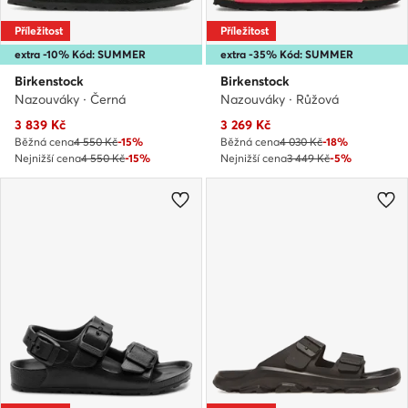
Příležitost
Příležitost
extra -10% Kód: SUMMER
extra -35% Kód: SUMMER
Birkenstock
Birkenstock
Nazouváky · Černá
Nazouváky · Růžová
Aktuální cena
Aktuální cena
3 839
Kč
3 269
Kč
Běžná cena
4 550 Kč
-15%
Běžná cena
4 030 Kč
-18%
Nejnižší cena
4 550 Kč
-15%
Nejnižší cena
3 449 Kč
-5%