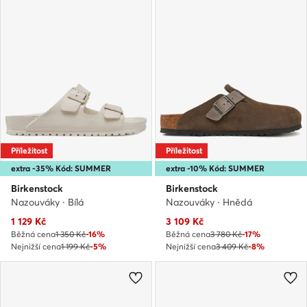
Příležitost
Příležitost
extra -35% Kód: SUMMER
extra -10% Kód: SUMMER
Birkenstock
Birkenstock
Nazouváky · Bílá
Nazouváky · Hnědá
Aktuální cena
Aktuální cena
1 129
Kč
3 109
Kč
Běžná cena
1 350 Kč
-16%
Běžná cena
3 780 Kč
-17%
Nejnižší cena
1 199 Kč
-5%
Nejnižší cena
3 409 Kč
-8%