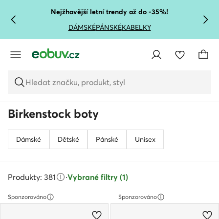
PŘEJÍT NA HLAVNÍ OBSAH
PŘEJÍT NA VYHLEDÁVÁNÍ
Nejžhavější letní trendy až do -35%!
DÁMSKÉ
PÁNSKÉ
KABELKY
Hledat značku, produkt, styl
Birkenstock boty
Dámské
Dětské
Pánské
Unisex
Produkty: 381
·
Vybrané filtry (1)
Sponzorováno
Sponzorováno