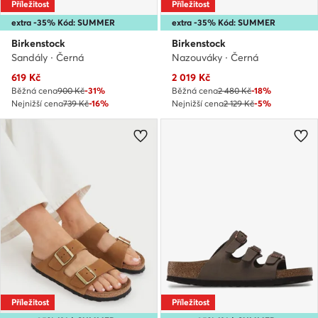
Příležitost
Příležitost
extra -35% Kód: SUMMER
extra -35% Kód: SUMMER
Birkenstock
Birkenstock
Sandály · Černá
Nazouváky · Černá
Aktuální cena
Aktuální cena
619
Kč
2 019
Kč
Běžná cena
900 Kč
-31%
Běžná cena
2 480 Kč
-18%
Nejnižší cena
739 Kč
-16%
Nejnižší cena
2 129 Kč
-5%
Příležitost
Příležitost