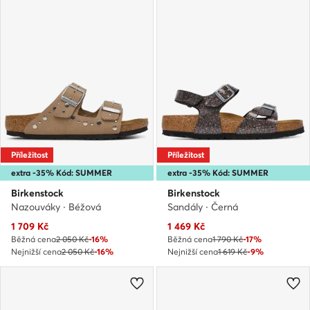
Příležitost
Příležitost
extra -35% Kód: SUMMER
extra -35% Kód: SUMMER
Birkenstock
Birkenstock
Nazouváky · Béžová
Sandály · Černá
Aktuální cena
Aktuální cena
1 709
Kč
1 469
Kč
Běžná cena
2 050 Kč
-16%
Běžná cena
1 790 Kč
-17%
Nejnižší cena
2 050 Kč
-16%
Nejnižší cena
1 619 Kč
-9%