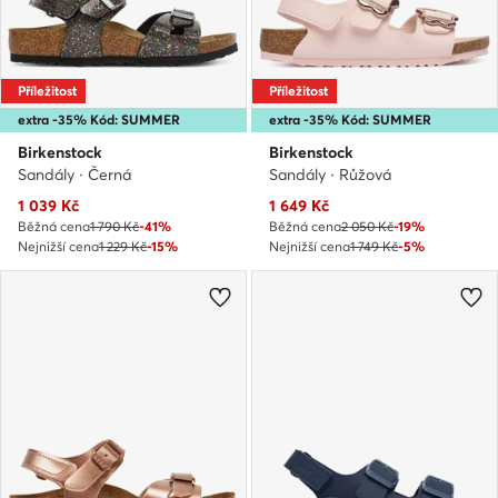
Příležitost
Příležitost
extra -35% Kód: SUMMER
extra -35% Kód: SUMMER
Birkenstock
Birkenstock
Sandály · Černá
Sandály · Růžová
Aktuální cena
Aktuální cena
1 039
Kč
1 649
Kč
Běžná cena
1 790 Kč
-41%
Běžná cena
2 050 Kč
-19%
Nejnižší cena
1 229 Kč
-15%
Nejnižší cena
1 749 Kč
-5%