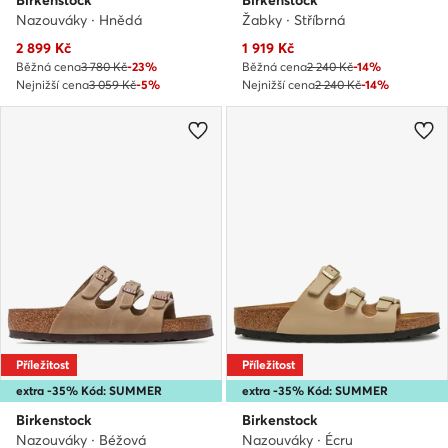
Birkenstock
Birkenstock
Nazouváky · Hnědá
Žabky · Stříbrná
Aktuální cena
Aktuální cena
2 899
Kč
1 919
Kč
Běžná cena
3 780 Kč
-23%
Běžná cena
2 240 Kč
-14%
Nejnižší cena
3 059 Kč
-5%
Nejnižší cena
2 240 Kč
-14%
Příležitost
Příležitost
extra -35% Kód: SUMMER
extra -35% Kód: SUMMER
Birkenstock
Birkenstock
Nazouváky · Béžová
Nazouváky · Écru