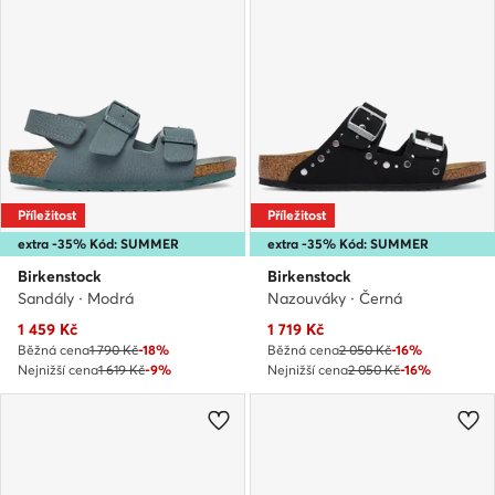
Příležitost
Příležitost
extra -35% Kód: SUMMER
extra -35% Kód: SUMMER
Birkenstock
Birkenstock
Sandály · Modrá
Nazouváky · Černá
Aktuální cena
Aktuální cena
1 459
Kč
1 719
Kč
Běžná cena
1 790 Kč
-18%
Běžná cena
2 050 Kč
-16%
Nejnižší cena
1 619 Kč
-9%
Nejnižší cena
2 050 Kč
-16%