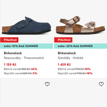
Příležitost
Příležitost
extra -15% Kód: SUMMER
extra -35% Kód: SUMMER
Birkenstock
Birkenstock
Nazouváky · Tmavomodrá
Sandály · Hnědá
Aktuální cena
Aktuální cena
1 159
Kč
1 459
Kč
Běžná cena
2 160 Kč
-46%
Běžná cena
1 790 Kč
-18%
Nejnižší cena
1 229 Kč
-5%
Nejnižší cena
1 790 Kč
-18%