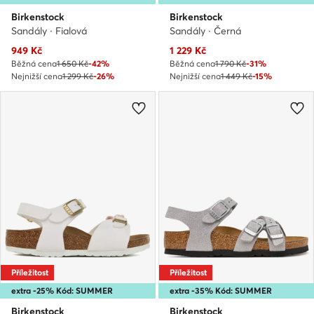
Birkenstock
Birkenstock
Sandály · Fialová
Sandály · Černá
Aktuální cena
Aktuální cena
949
Kč
1 229
Kč
Běžná cena
1 650 Kč
-42%
Běžná cena
1 790 Kč
-31%
Nejnižší cena
1 299 Kč
-26%
Nejnižší cena
1 449 Kč
-15%
Příležitost
Příležitost
extra -25% Kód: SUMMER
extra -35% Kód: SUMMER
Birkenstock
Birkenstock