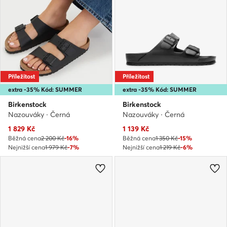
Příležitost
Příležitost
extra -35% Kód: SUMMER
extra -35% Kód: SUMMER
Birkenstock
Birkenstock
Nazouváky · Černá
Nazouváky · Černá
Aktuální cena
Aktuální cena
1 829
Kč
1 139
Kč
Běžná cena
2 200 Kč
-16%
Běžná cena
1 350 Kč
-15%
Nejnižší cena
1 979 Kč
-7%
Nejnižší cena
1 219 Kč
-6%