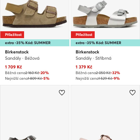
Příležitost
Příležitost
extra -35% Kód: SUMMER
extra -35% Kód: SUMMER
Birkenstock
Birkenstock
Sandály · Béžová
Sandály · Stříbrná
Aktuální cena
Aktuální cena
1 709
Kč
1 379
Kč
Běžná cena
2 160 Kč
-20%
Běžná cena
2 050 Kč
-32%
Nejnižší cena
1 809 Kč
-5%
Nejnižší cena
1 529 Kč
-9%