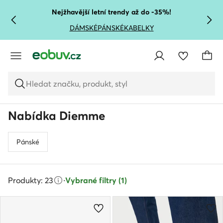
PŘEJÍT NA HLAVNÍ OBSAH
PŘEJÍT NA VYHLEDÁVÁNÍ
Nejžhavější letní trendy až do -35%!
DÁMSKÉ
PÁNSKÉ
KABELKY
Hledat značku, produkt, styl
Nabídka Diemme
Pánské
Produkty: 23
·
Vybrané filtry (1)