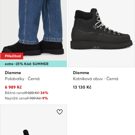
Příležitost
extra -25% Kód: SUMMER
Diemme
Diemme
Polobotky · Černá
Kotníková obuv · Černá
Aktuální cena
6 989
Kč
13 130
Kč
Běžná cena
11 020 Kč
-36%
Nejnižší cena
7 709 Kč
-9%