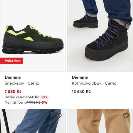
Příležitost
Diemme
Diemme
Sneakersy · Černá
Kotníková obuv · Černá
Aktuální cena
7 580
Kč
13 640
Kč
Běžná cena
12 560 Kč
-39%
Nejnižší cena
7 990 Kč
-5%