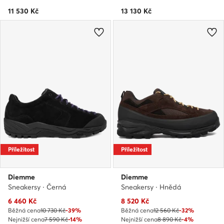
11 530
Kč
13 130
Kč
Příležitost
Příležitost
Diemme
Diemme
Sneakersy · Černá
Sneakersy · Hnědá
Aktuální cena
Aktuální cena
6 460
Kč
8 520
Kč
Běžná cena
10 730 Kč
-39%
Běžná cena
12 560 Kč
-32%
Nejnižší cena
7 590 Kč
-14%
Nejnižší cena
8 890 Kč
-4%