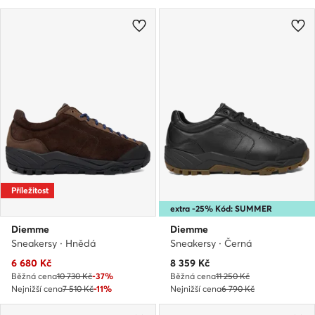
Příležitost
extra -25% Kód: SUMMER
Diemme
Diemme
Sneakersy · Hnědá
Sneakersy · Černá
Aktuální cena
Aktuální cena
6 680
Kč
8 359
Kč
Běžná cena
10 730 Kč
-37%
Běžná cena
11 250 Kč
Nejnižší cena
7 510 Kč
-11%
Nejnižší cena
6 790 Kč