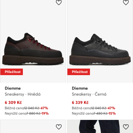
Příležitost
Příležitost
Diemme
Diemme
Sneakersy · Hnědá
Sneakersy · Černá
Aktuální cena
Aktuální cena
6 309
Kč
6 339
Kč
Běžná cena
12 040 Kč
-47%
Běžná cena
12 040 Kč
-47%
Nejnižší cena
7 880 Kč
-19%
Nejnižší cena
7 480 Kč
-15%