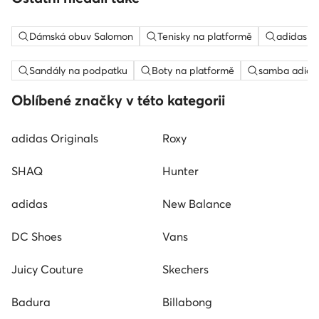
Dámská obuv Salomon
Tenisky na platformě
adidas c
Sandály na podpatku
Boty na platformě
samba adida
Oblíbené značky v této kategorii
adidas Originals
Roxy
SHAQ
Hunter
adidas
New Balance
DC Shoes
Vans
Juicy Couture
Skechers
Badura
Billabong