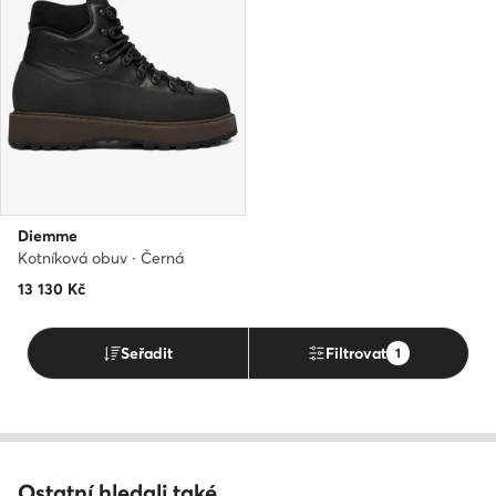
Diemme
Kotníková obuv · Černá
13 130
Kč
Seřadit
Filtrovat
1
Ostatní hledali také