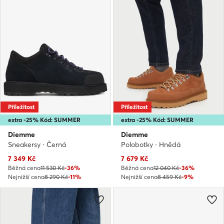
Příležitost
Příležitost
extra -25% Kód: SUMMER
extra -25% Kód: SUMMER
Diemme
Diemme
Sneakersy · Černá
Polobotky · Hnědá
Aktuální cena
Aktuální cena
7 349
Kč
7 679
Kč
Běžná cena
11 530 Kč
-36%
Běžná cena
12 040 Kč
-36%
Nejnižší cena
8 290 Kč
-11%
Nejnižší cena
8 459 Kč
-9%