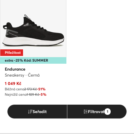
Příležitost
extra -25% Kód: SUMMER
Endurance
Sneakersy · Černá
Aktuální cena
1 049
Kč
Běžná cena
2 173 Kč
-51%
Nejnižší cena
1 109 Kč
-5%
Seřadit
Filtrovat
1