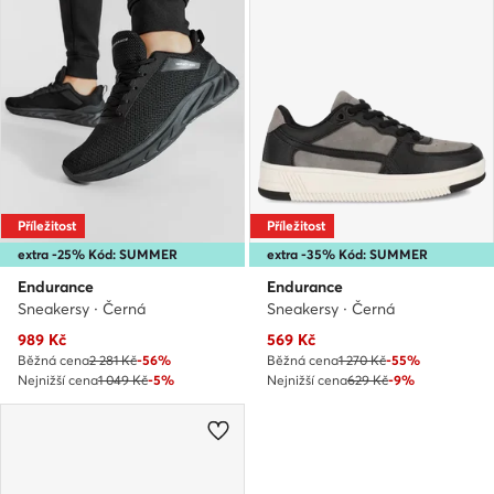
Příležitost
Příležitost
extra -25% Kód: SUMMER
extra -35% Kód: SUMMER
Endurance
Endurance
Sneakersy · Černá
Sneakersy · Černá
Aktuální cena
Aktuální cena
989
Kč
569
Kč
Běžná cena
2 281 Kč
-56%
Běžná cena
1 270 Kč
-55%
Nejnižší cena
1 049 Kč
-5%
Nejnižší cena
629 Kč
-9%