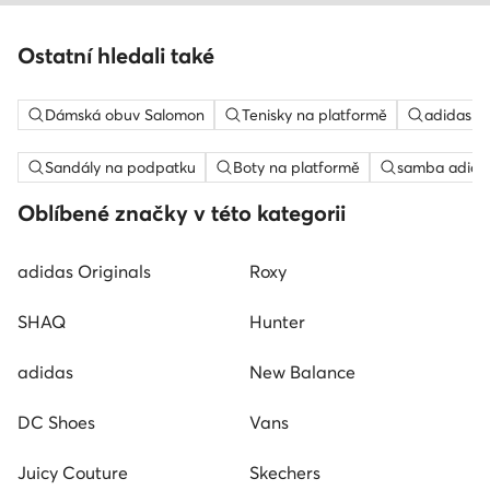
Ostatní hledali také
Dámská obuv Salomon
Tenisky na platformě
adidas c
Sandály na podpatku
Boty na platformě
samba adida
Oblíbené značky v této kategorii
adidas Originals
Roxy
SHAQ
Hunter
adidas
New Balance
DC Shoes
Vans
Juicy Couture
Skechers