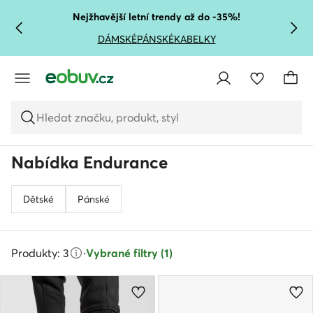
PŘEJÍT NA HLAVNÍ OBSAH
PŘEJÍT NA VYHLEDÁVÁNÍ
Nejžhavější letní trendy až do -35%!
DÁMSKÉ
PÁNSKÉ
KABELKY
Hledat značku, produkt, styl
Nabídka Endurance
Dětské
Pánské
Produkty: 3
·
Vybrané filtry (1)