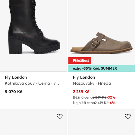
Příležitost
extra -35% Kód: SUMMER
Fly London
Fly London
Kotníková obuv · Černá · 7.5 cm
Nazouváky · Hnědá
Aktuální cena
5 070
Kč
2 259
Kč
Běžná cena
3 349 Kč
-32%
Nejnižší cena
2 419 Kč
-6%