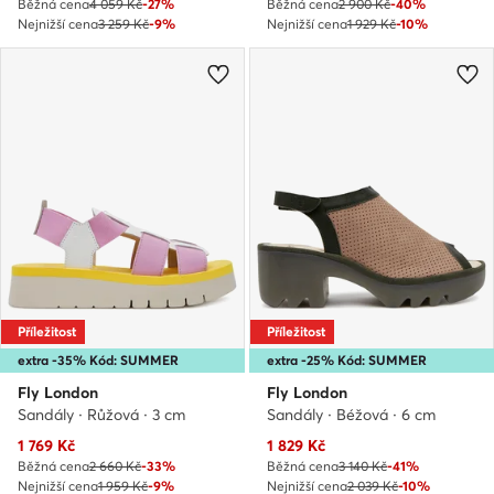
Běžná cena
4 059 Kč
-27%
Běžná cena
2 900 Kč
-40%
Nejnižší cena
3 259 Kč
-9%
Nejnižší cena
1 929 Kč
-10%
Příležitost
Příležitost
extra -35% Kód: SUMMER
extra -25% Kód: SUMMER
Fly London
Fly London
Sandály · Růžová · 3 cm
Sandály · Béžová · 6 cm
Aktuální cena
Aktuální cena
1 769
Kč
1 829
Kč
Běžná cena
2 660 Kč
-33%
Běžná cena
3 140 Kč
-41%
Nejnižší cena
1 959 Kč
-9%
Nejnižší cena
2 039 Kč
-10%