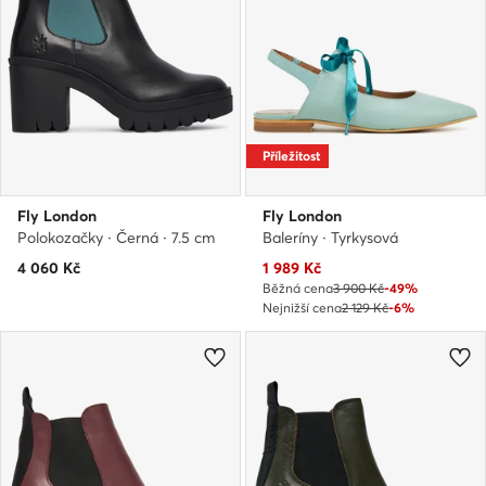
Příležitost
Fly London
Fly London
Polokozačky · Černá · 7.5 cm
Baleríny · Tyrkysová
Aktuální cena
4 060
Kč
1 989
Kč
Běžná cena
3 900 Kč
-49%
Nejnižší cena
2 129 Kč
-6%