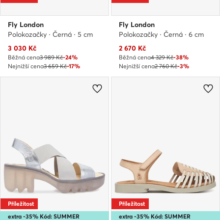
Fly London
Fly London
Polokozačky · Černá · 5 cm
Polokozačky · Černá · 6 cm
Aktuální cena
Aktuální cena
3 030
Kč
2 670
Kč
Běžná cena
3 989 Kč
-24%
Běžná cena
4 329 Kč
-38%
Nejnižší cena
3 659 Kč
-17%
Nejnižší cena
2 760 Kč
-3%
Příležitost
Příležitost
extra -35% Kód: SUMMER
extra -35% Kód: SUMMER