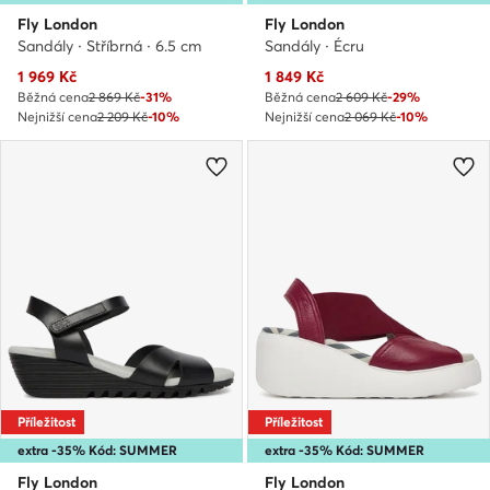
Fly London
Fly London
Sandály · Stříbrná · 6.5 cm
Sandály · Écru
Aktuální cena
Aktuální cena
1 969
Kč
1 849
Kč
Běžná cena
2 869 Kč
-31%
Běžná cena
2 609 Kč
-29%
Nejnižší cena
2 209 Kč
-10%
Nejnižší cena
2 069 Kč
-10%
Příležitost
Příležitost
extra -35% Kód: SUMMER
extra -35% Kód: SUMMER
Fly London
Fly London