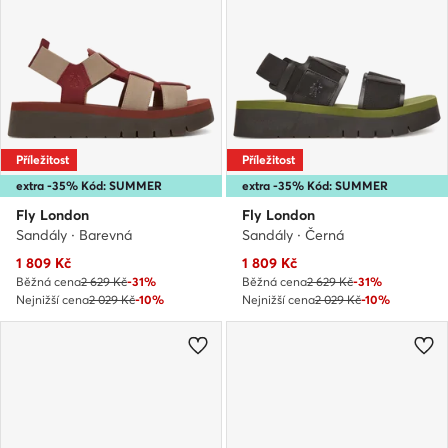
Příležitost
Příležitost
extra -35% Kód: SUMMER
extra -35% Kód: SUMMER
Fly London
Fly London
Sandály · Barevná
Sandály · Černá
Aktuální cena
Aktuální cena
1 809
Kč
1 809
Kč
Běžná cena
2 629 Kč
-31%
Běžná cena
2 629 Kč
-31%
Nejnižší cena
2 029 Kč
-10%
Nejnižší cena
2 029 Kč
-10%