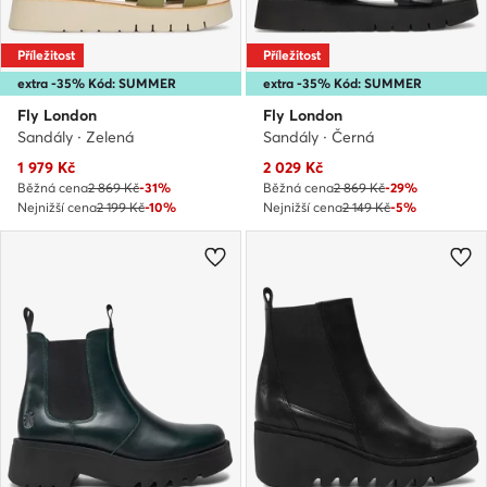
Příležitost
Příležitost
extra -35% Kód: SUMMER
extra -35% Kód: SUMMER
Fly London
Fly London
Sandály · Zelená
Sandály · Černá
Aktuální cena
Aktuální cena
1 979
Kč
2 029
Kč
Běžná cena
2 869 Kč
-31%
Běžná cena
2 869 Kč
-29%
Nejnižší cena
2 199 Kč
-10%
Nejnižší cena
2 149 Kč
-5%