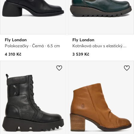
Fly London
Fly London
Polokozačky · Černá · 6.5 cm
Kotníková obuv s elastickým prvkem · Zelená
4 310
Kč
3 539
Kč