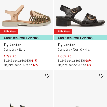
Příležitost
Příležitost
extra -35% Kód: SUMMER
extra -35% Kód: SUMMER
Fly London
Fly London
Sandály · Écru
Sandály · Černá · 4 cm
Aktuální cena
Aktuální cena
1 779
Kč
2 039
Kč
Běžná cena
2 609 Kč
-31%
Běžná cena
2 869 Kč
-28%
Nejnižší cena
1 889 Kč
-5%
Nejnižší cena
2 189 Kč
-6%