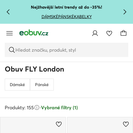
PŘEJÍT NA HLAVNÍ OBSAH
PŘEJÍT NA VYHLEDÁVÁNÍ
Nejžhavější letní trendy až do -35%!
DÁMSKÉ
PÁNSKÉ
KABELKY
Hledat značku, produkt, styl
Obuv FLY London
Dámské
Pánské
Produkty: 155
·
Vybrané filtry (1)