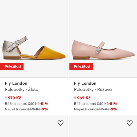
Příležitost
Příležitost
Fly London
Fly London
Polobotky · Žlutá
Polobotky · Růžová
Aktuální cena
Aktuální cena
1 979
Kč
1 969
Kč
Běžná cena
4 040 Kč
-51%
Běžná cena
4 040 Kč
-51%
Nejnižší cena
2 179 Kč
-9%
Nejnižší cena
2 179 Kč
-9%