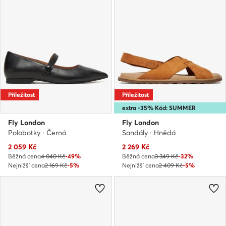
Příležitost
Příležitost
extra -35% Kód: SUMMER
Fly London
Fly London
Polobotky · Černá
Sandály · Hnědá
Aktuální cena
Aktuální cena
2 059
Kč
2 269
Kč
Běžná cena
4 040 Kč
-49%
Běžná cena
3 349 Kč
-32%
Nejnižší cena
2 169 Kč
-5%
Nejnižší cena
2 409 Kč
-5%