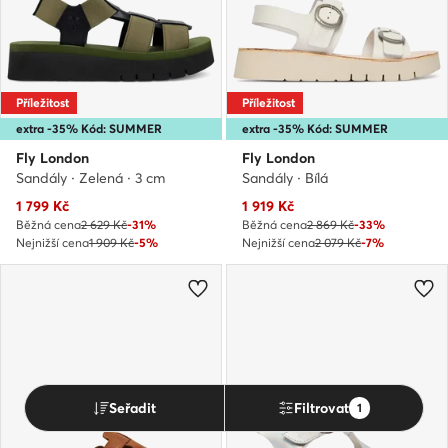
Příležitost
Příležitost
extra -35% Kód: SUMMER
extra -35% Kód: SUMMER
Fly London
Fly London
Sandály · Zelená · 3 cm
Sandály · Bílá
Aktuální cena
Aktuální cena
1 799
Kč
1 919
Kč
Běžná cena
2 629 Kč
-31%
Běžná cena
2 869 Kč
-33%
Nejnižší cena
1 909 Kč
-5%
Nejnižší cena
2 079 Kč
-7%
Seřadit
Filtrovat
1