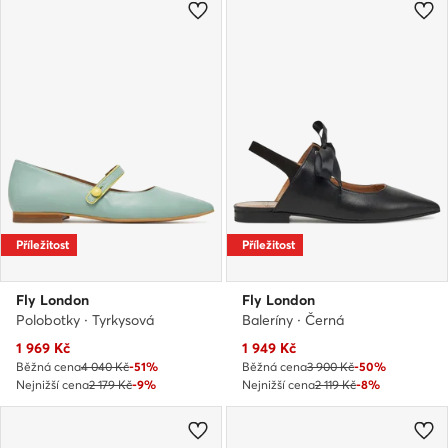
Příležitost
Příležitost
Fly London
Fly London
Polobotky · Tyrkysová
Baleríny · Černá
Aktuální cena
Aktuální cena
1 969
Kč
1 949
Kč
Běžná cena
4 040 Kč
-51%
Běžná cena
3 900 Kč
-50%
Nejnižší cena
2 179 Kč
-9%
Nejnižší cena
2 119 Kč
-8%