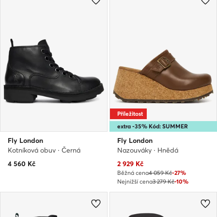
Příležitost
extra -35% Kód: SUMMER
Fly London
Fly London
Kotníková obuv · Černá
Nazouváky · Hnědá
Aktuální cena
4 560
Kč
2 929
Kč
Běžná cena
4 059 Kč
-27%
Nejnižší cena
3 279 Kč
-10%