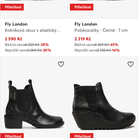
Příležitost
Příležitost
Fly London
Fly London
Kotníková obuv s elastickým prvkem · Zelená
Polokozačky · Černá · 7 cm
Aktuální cena
Aktuální cena
2 590
Kč
2 319
Kč
Běžná cena
4 229 Kč
-38%
Běžná cena
4 229 Kč
-45%
Nejnižší cena
3 260 Kč
-20%
Nejnižší cena
2 720 Kč
-14%
Příležitost
Příležitost