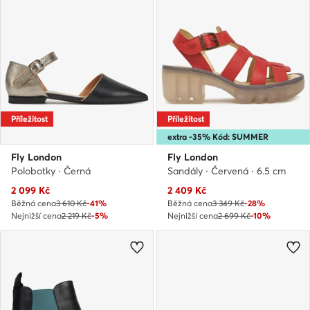
Příležitost
Příležitost
extra -35% Kód: SUMMER
Fly London
Fly London
Polobotky · Černá
Sandály · Červená · 6.5 cm
Aktuální cena
Aktuální cena
2 099
Kč
2 409
Kč
Běžná cena
3 610 Kč
-41%
Běžná cena
3 349 Kč
-28%
Nejnižší cena
2 219 Kč
-5%
Nejnižší cena
2 699 Kč
-10%