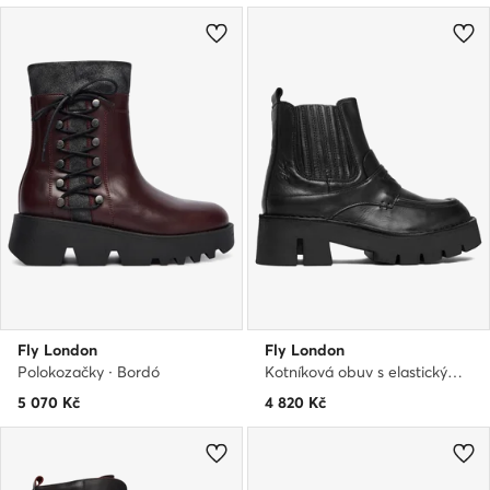
Fly London
Fly London
Polokozačky · Bordó
Kotníková obuv s elastickým prvkem · Černá
5 070
Kč
4 820
Kč