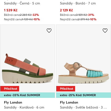
Sandály · Černá · 5 cm
Sandály · Bordó · 7 cm
Aktuální cena
Aktuální cena
1 539
Kč
2 129
Kč
Běžná cena
2 269 Kč
-32%
Běžná cena
3 109 Kč
-31%
Nejnižší cena
1 729 Kč
-10%
Nejnižší cena
2 379 Kč
-10%
Příležitost
Příležitost
extra -35% Kód: SUMMER
extra -25% Kód: SUMMER
Fly London
Fly London
Sandály · Korálová · 6 cm
Sandály · Světle béžová · 3 cm