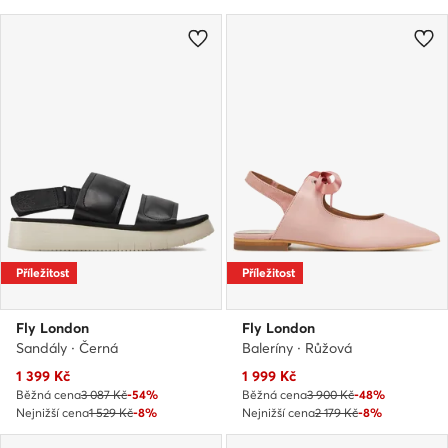
Příležitost
Příležitost
Fly London
Fly London
Sandály · Černá
Baleríny · Růžová
Aktuální cena
Aktuální cena
1 399
Kč
1 999
Kč
Běžná cena
3 087 Kč
-54%
Běžná cena
3 900 Kč
-48%
Nejnižší cena
1 529 Kč
-8%
Nejnižší cena
2 179 Kč
-8%