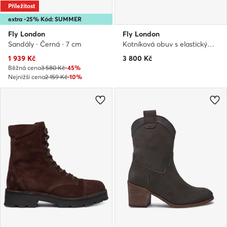
Příležitost
extra -25% Kód: SUMMER
Fly London
Fly London
Sandály · Černá · 7 cm
Kotníková obuv s elastickým prvkem · Hnědá
Aktuální cena
1 939
Kč
3 800
Kč
Běžná cena
3 580 Kč
-45%
Nejnižší cena
2 159 Kč
-10%