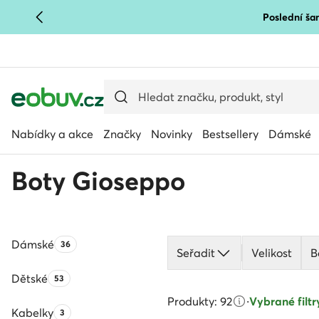
Poslední šan
PŘEJÍT NA HLAVNÍ OBSAH
PŘEJÍT NA VYHLEDÁVÁNÍ
Nabídky a akce
Značky
Novinky
Bestsellery
Dámské
Boty Gioseppo
Dámské
Počet produktů:
36
Seřadit
Velikost
B
Dětské
Počet produktů:
53
Produkty: 92
·
Vybrané filtry
Kabelky
Počet produktů:
3