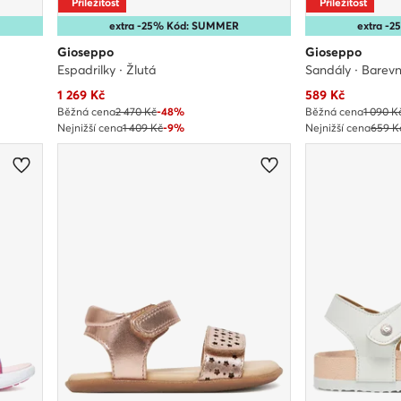
Příležitost
Příležitost
extra -25% Kód: SUMMER
extra -
Gioseppo
Gioseppo
Espadrilky · Žlutá
Sandály · Barev
Aktuální cena
Aktuální cena
1 269
Kč
589
Kč
Běžná cena
2 470 Kč
-48%
Běžná cena
1 090 K
Nejnižší cena
1 409 Kč
-9%
Nejnižší cena
659 K