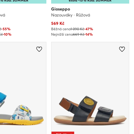
15% Kód: SUMMER
extra -15% Kód: SUMMER
Gioseppo
ová
Nazouváky · Růžová
Aktuální cena
569
Kč
č
-55%
Běžná cena
1 090 Kč
-47%
Kč
-10%
Nejnižší cena
669 Kč
-14%