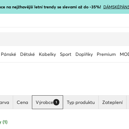
ce na nejžhavější letní trendy se slevami až do -35%!
DÁMSKÉ
PÁN
Pánské
Dětské
Kabelky
Sport
Doplňky
Premium
MOD
arva
Cena
Výrobce
Typ produktu
Zateplení
1
 (1)