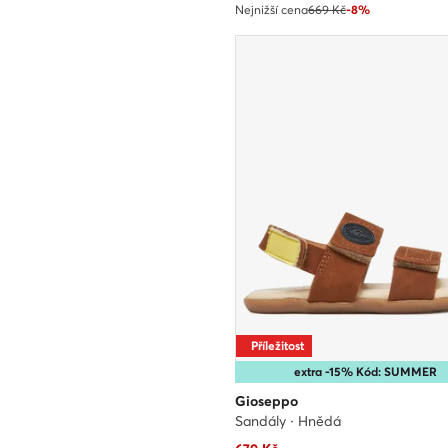
Nejnižší cena
669 Kč
-8%
Příležitost
extra -15% Kód: SUMMER
Gioseppo
Sandály · Hnědá