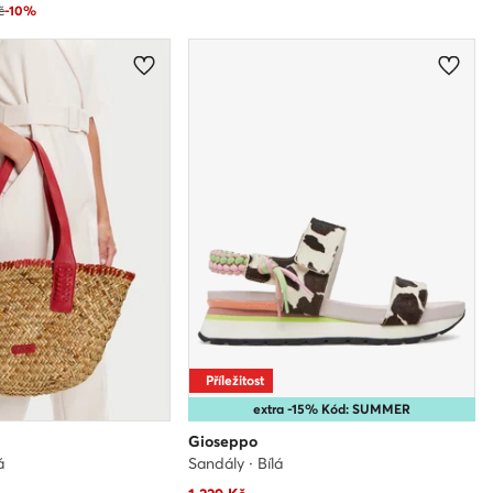
č
-10%
Příležitost
extra -15% Kód: SUMMER
Gioseppo
á
Sandály · Bílá