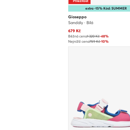
Příležitost
extra -15% Kód: SUMMER
Gioseppo
Sandály · Bílá
Aktuální cena
679
Kč
Běžná cena
1 320 Kč
-48%
Nejnižší cena
759 Kč
-10%