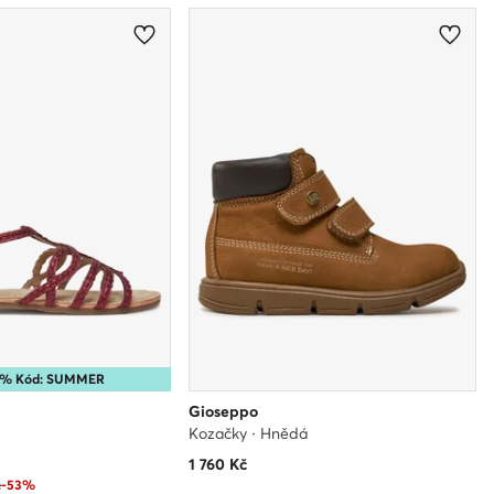
15% Kód: SUMMER
Gioseppo
Kozačky · Hnědá
1 760
Kč
č
-53%