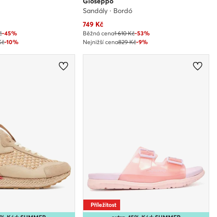
Gioseppo
Sandály · Bordó
Aktuální cena
749
Kč
č
-45%
Běžná cena
1 610 Kč
-53%
Kč
-10%
Nejnižší cena
829 Kč
-9%
Příležitost