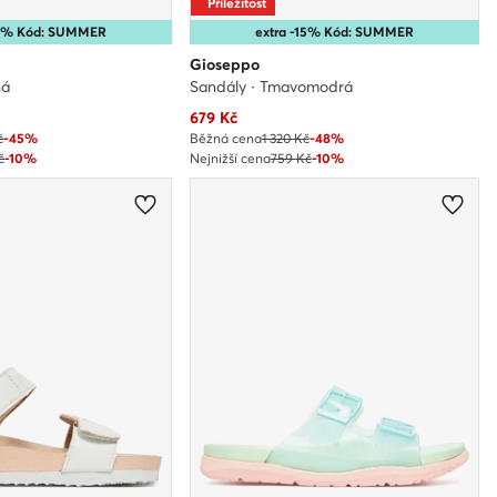
Příležitost
25% Kód: SUMMER
extra -15% Kód: SUMMER
Gioseppo
ná
Sandály · Tmavomodrá
Aktuální cena
679
Kč
č
-45%
Běžná cena
1 320 Kč
-48%
č
-10%
Nejnižší cena
759 Kč
-10%