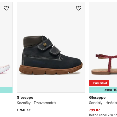
Příležitost
extra -
Gioseppo
Gioseppo
Kozačky · Tmavomodrá
Sandály · Hnědá
Aktuální cena
1 760
Kč
799
Kč
Běžná cena
1 720 K