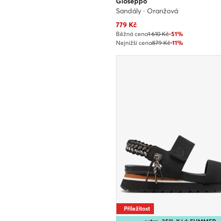
Gioseppo
Sandály · Oranžová
Aktuální cena
779
Kč
Běžná cena
1 610 Kč
-51%
Nejnižší cena
879 Kč
-11%
Příležitost