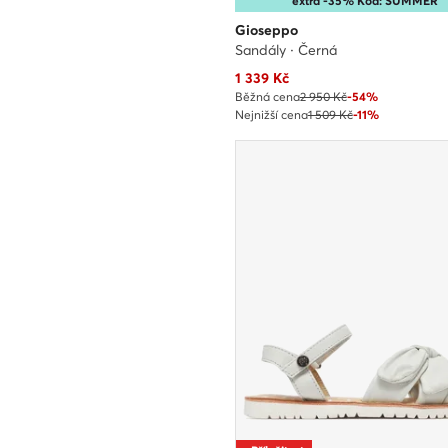
extra -35% Kód: SUMMER
Gioseppo
Sandály · Černá
Aktuální cena
1 339
Kč
Běžná cena
2 950 Kč
-54%
Nejnižší cena
1 509 Kč
-11%