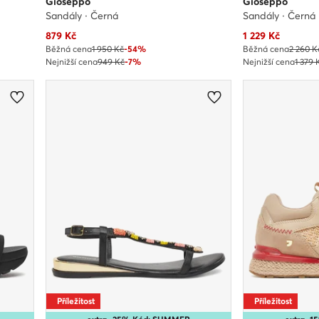
Gioseppo
Gioseppo
Sandály · Černá
Sandály · Černá
Aktuální cena
Aktuální cena
879
Kč
1 229
Kč
Běžná cena
1 950 Kč
-54%
Běžná cena
2 260 K
Nejnižší cena
949 Kč
-7%
Nejnižší cena
1 379 
Příležitost
Příležitost