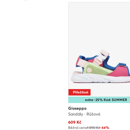
Příležitost
extra -25% Kód: SUMMER
Gioseppo
Sandály · Růžová
Aktuální cena
609
Kč
Běžná cena
1 090 Kč
-44%