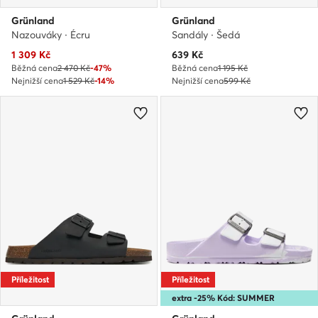
Grünland
Grünland
Nazouváky · Écru
Sandály · Šedá
Aktuální cena
Aktuální cena
1 309
Kč
639
Kč
Běžná cena
2 470 Kč
-47%
Běžná cena
1 195 Kč
Nejnižší cena
1 529 Kč
-14%
Nejnižší cena
599 Kč
Příležitost
Příležitost
extra -25% Kód: SUMMER