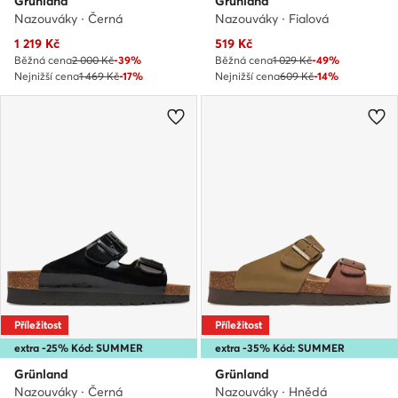
Grünland
Grünland
Nazouváky · Černá
Nazouváky · Fialová
Aktuální cena
Aktuální cena
1 219
Kč
519
Kč
Běžná cena
2 000 Kč
-39%
Běžná cena
1 029 Kč
-49%
Nejnižší cena
1 469 Kč
-17%
Nejnižší cena
609 Kč
-14%
Příležitost
Příležitost
extra -25% Kód: SUMMER
extra -35% Kód: SUMMER
Grünland
Grünland
Nazouváky · Černá
Nazouváky · Hnědá