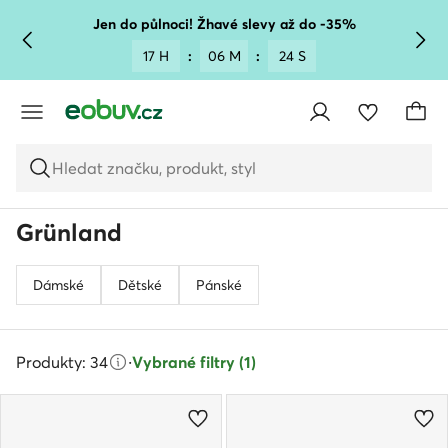
PŘEJÍT NA HLAVNÍ OBSAH
PŘEJÍT NA VYHLEDÁVÁNÍ
Jen do půlnoci! Žhavé slevy až do -35%
17 H
:
06 M
:
23 S
Hledat značku, produkt, styl
Grünland
Dámské
Dětské
Pánské
Produkty: 34
·
Vybrané filtry (1)