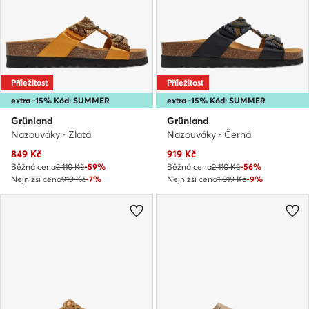
Příležitost
Příležitost
extra -15% Kód: SUMMER
extra -15% Kód: SUMMER
Grünland
Grünland
Nazouváky · Zlatá
Nazouváky · Černá
Aktuální cena
Aktuální cena
849
Kč
919
Kč
Běžná cena
2 110 Kč
-59%
Běžná cena
2 110 Kč
-56%
Nejnižší cena
919 Kč
-7%
Nejnižší cena
1 019 Kč
-9%