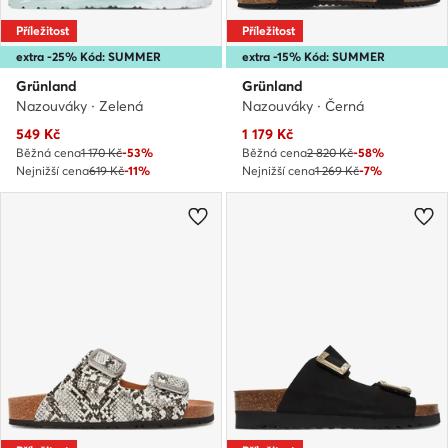
Příležitost
Příležitost
extra -25% Kód: SUMMER
extra -15% Kód: SUMMER
Grünland
Grünland
Nazouváky · Zelená
Nazouváky · Černá
Aktuální cena
Aktuální cena
549
Kč
1 179
Kč
Běžná cena
1 170 Kč
-53%
Běžná cena
2 820 Kč
-58%
Nejnižší cena
619 Kč
-11%
Nejnižší cena
1 269 Kč
-7%