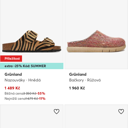
Příležitost
extra -25% Kód: SUMMER
Grünland
Grünland
Nazouváky · Hnědá
Bačkory · Růžová
Aktuální cena
1 489
Kč
1 960
Kč
Běžná cena
3 350 Kč
-55%
Nejnižší cena
1 679 Kč
-11%