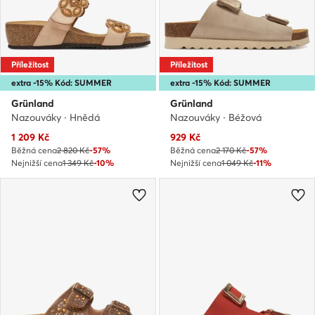
Příležitost
Příležitost
extra -15% Kód: SUMMER
extra -15% Kód: SUMMER
Grünland
Grünland
Nazouváky · Hnědá
Nazouváky · Béžová
Aktuální cena
Aktuální cena
1 209
Kč
929
Kč
Běžná cena
2 820 Kč
-57%
Běžná cena
2 170 Kč
-57%
Nejnižší cena
1 349 Kč
-10%
Nejnižší cena
1 049 Kč
-11%