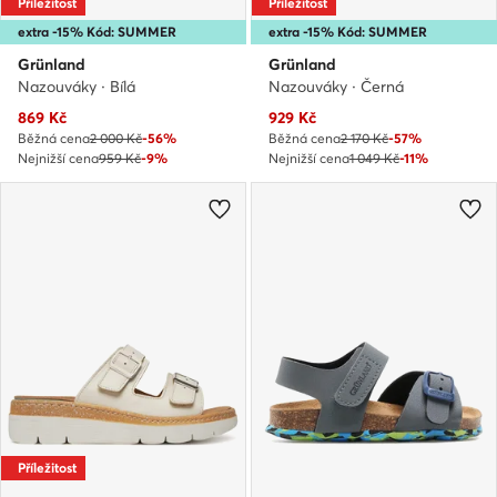
Příležitost
Příležitost
extra -15% Kód: SUMMER
extra -15% Kód: SUMMER
Grünland
Grünland
Nazouváky · Bílá
Nazouváky · Černá
Aktuální cena
Aktuální cena
869
Kč
929
Kč
Běžná cena
2 000 Kč
-56%
Běžná cena
2 170 Kč
-57%
Nejnižší cena
959 Kč
-9%
Nejnižší cena
1 049 Kč
-11%
Příležitost