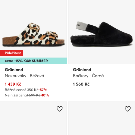
Příležitost
extra -15% Kód: SUMMER
Grünland
Grünland
Nazouváky · Béžová
Bačkory · Černá
Aktuální cena
1 439
Kč
1 560
Kč
Běžná cena
3 350 Kč
-57%
Nejnižší cena
1 599 Kč
-10%