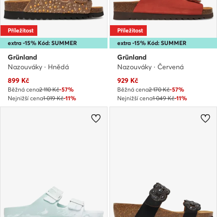
Příležitost
Příležitost
extra -15% Kód: SUMMER
extra -15% Kód: SUMMER
Grünland
Grünland
Nazouváky · Hnědá
Nazouváky · Červená
Aktuální cena
Aktuální cena
899
Kč
929
Kč
Běžná cena
2 110 Kč
-57%
Běžná cena
2 170 Kč
-57%
Nejnižší cena
1 019 Kč
-11%
Nejnižší cena
1 049 Kč
-11%