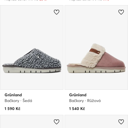
Grünland
Grünland
Bačkory · Šedá
Bačkory · Růžová
1 590
Kč
1 540
Kč