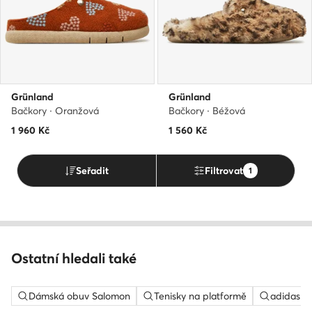
Grünland
Grünland
Bačkory · Oranžová
Bačkory · Béžová
1 960
Kč
1 560
Kč
Seřadit
Filtrovat
1
Ostatní hledali také
Dámská obuv Salomon
Tenisky na platformě
adidas c