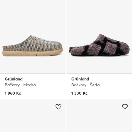
Grünland
Grünland
Bačkory · Modrá
Bačkory · Šedá
1 960
Kč
1 330
Kč