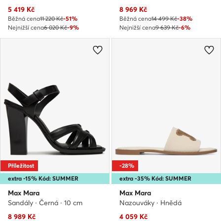
Aktuální cena
Aktuální cena
5 419
Kč
8 969
Kč
Běžná cena
11 220 Kč
-51%
Běžná cena
14 499 Kč
-38%
Nejnižší cena
6 020 Kč
-9%
Nejnižší cena
9 639 Kč
-6%
Příležitost
-28%
extra -15% Kód: SUMMER
extra -35% Kód: SUMMER
Max Mara
Max Mara
Sandály · Černá · 10 cm
Nazouváky · Hnědá
Aktuální cena
Aktuální cena
8 989
Kč
4 059
Kč