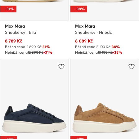
-31%
-38%
Max Mara
Max Mara
Sneakersy · Bílá
Sneakersy · Hnědá
Aktuální cena
Aktuální cena
8 789
Kč
8 089
Kč
Běžná cena
12 890 Kč
-31%
Běžná cena
13 100 Kč
-38%
Nejnižší cena
12 890 Kč
-31%
Nejnižší cena
13 100 Kč
-38%