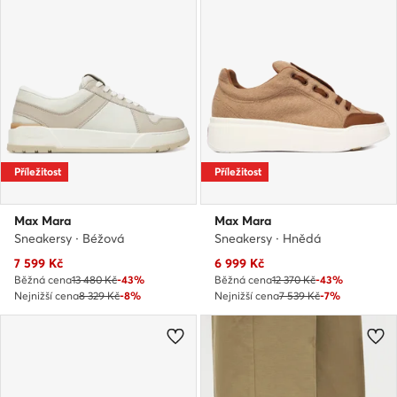
Příležitost
Příležitost
Max Mara
Max Mara
Sneakersy · Béžová
Sneakersy · Hnědá
Aktuální cena
Aktuální cena
7 599
Kč
6 999
Kč
Běžná cena
13 480 Kč
-43%
Běžná cena
12 370 Kč
-43%
Nejnižší cena
8 329 Kč
-8%
Nejnižší cena
7 539 Kč
-7%