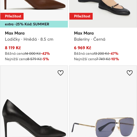
Příležitost
Příležitost
extra -25% Kód: SUMMER
Max Mara
Max Mara
Lodičky · Hnědá · 8.5 cm
Baleríny · Černá
Aktuální cena
Aktuální cena
8 119
Kč
6 969
Kč
Běžná cena
14 000 Kč
-42%
Běžná cena
13 200 Kč
-47%
Nejnižší cena
8 579 Kč
-5%
Nejnižší cena
7 749 Kč
-10%