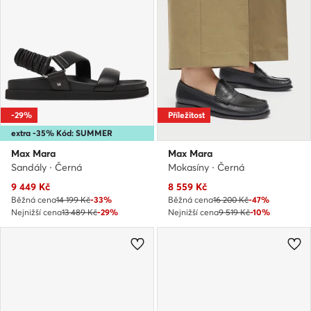
-29%
Příležitost
extra -35% Kód: SUMMER
Max Mara
Max Mara
Sandály · Černá
Mokasíny · Černá
Aktuální cena
Aktuální cena
9 449
Kč
8 559
Kč
Běžná cena
14 199 Kč
-33%
Běžná cena
16 200 Kč
-47%
Nejnižší cena
13 489 Kč
-29%
Nejnižší cena
9 519 Kč
-10%