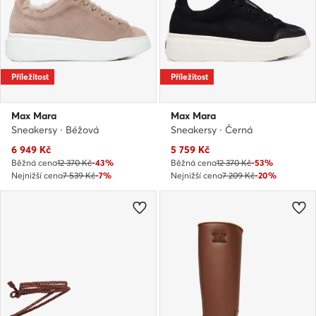
Příležitost
Příležitost
Max Mara
Max Mara
Sneakersy · Béžová
Sneakersy · Černá
Aktuální cena
Aktuální cena
6 949
Kč
5 759
Kč
Běžná cena
12 370 Kč
-43%
Běžná cena
12 370 Kč
-53%
Nejnižší cena
7 539 Kč
-7%
Nejnižší cena
7 209 Kč
-20%