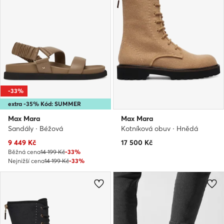
-33%
extra -35% Kód: SUMMER
Max Mara
Max Mara
Sandály · Béžová
Kotníková obuv · Hnědá
Aktuální cena
9 449
Kč
17 500
Kč
Běžná cena
14 199 Kč
-33%
Nejnižší cena
14 199 Kč
-33%