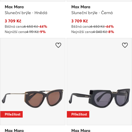
Max Mara
Max Mara
Sluneční brýle · Hnědá
Sluneční brýle · Černá
Aktuální cena
Aktuální cena
3 709
Kč
3 709
Kč
Běžná cena
6 650 Kč
-44%
Běžná cena
6 650 Kč
-44%
Nejnižší cena
4 119 Kč
-9%
Nejnižší cena
4 040 Kč
-8%
Příležitost
Příležitost
Max Mara
Max Mara