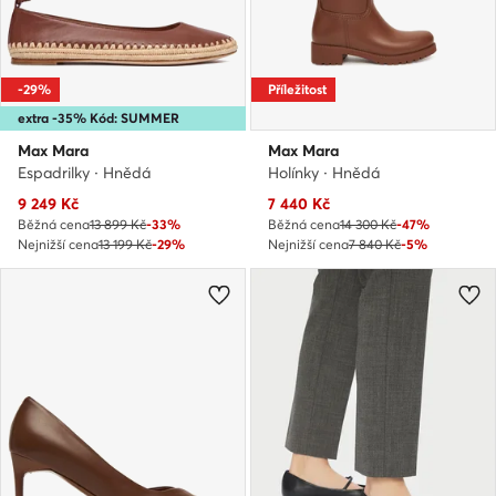
-29%
Příležitost
extra -35% Kód: SUMMER
Max Mara
Max Mara
Espadrilky · Hnědá
Holínky · Hnědá
Aktuální cena
Aktuální cena
9 249
Kč
7 440
Kč
Běžná cena
13 899 Kč
-33%
Běžná cena
14 300 Kč
-47%
Nejnižší cena
13 199 Kč
-29%
Nejnižší cena
7 840 Kč
-5%