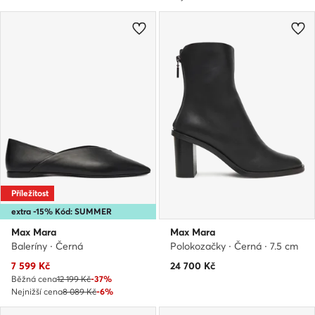
Příležitost
extra -15% Kód: SUMMER
Max Mara
Max Mara
Baleríny · Černá
Polokozačky · Černá · 7.5 cm
Aktuální cena
7 599
Kč
24 700
Kč
Běžná cena
12 199 Kč
-37%
Nejnižší cena
8 089 Kč
-6%