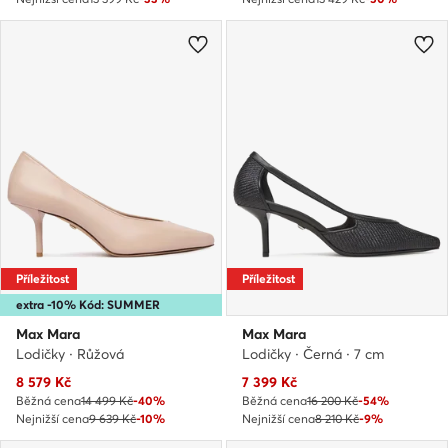
Příležitost
Příležitost
extra -10% Kód: SUMMER
Max Mara
Max Mara
Lodičky · Růžová
Lodičky · Černá · 7 cm
Aktuální cena
Aktuální cena
8 579
Kč
7 399
Kč
Běžná cena
14 499 Kč
-40%
Běžná cena
16 200 Kč
-54%
Nejnižší cena
9 639 Kč
-10%
Nejnižší cena
8 210 Kč
-9%