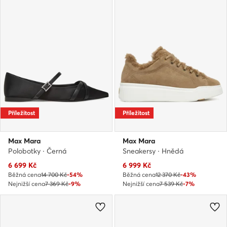
Příležitost
Příležitost
Max Mara
Max Mara
Polobotky · Černá
Sneakersy · Hnědá
Aktuální cena
Aktuální cena
6 699
Kč
6 999
Kč
Běžná cena
14 700 Kč
-54%
Běžná cena
12 370 Kč
-43%
Nejnižší cena
7 369 Kč
-9%
Nejnižší cena
7 539 Kč
-7%