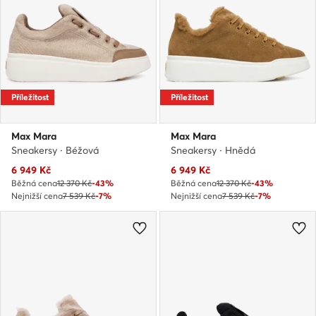
Příležitost
Příležitost
Max Mara
Max Mara
Sneakersy · Béžová
Sneakersy · Hnědá
Aktuální cena
Aktuální cena
6 949
Kč
6 949
Kč
Běžná cena
12 370 Kč
-43%
Běžná cena
12 370 Kč
-43%
Nejnižší cena
7 539 Kč
-7%
Nejnižší cena
7 539 Kč
-7%