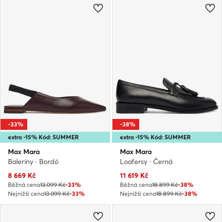
-33%
-38%
extra -15% Kód: SUMMER
extra -15% Kód: SUMMER
Max Mara
Max Mara
Baleríny · Bordó
Loafersy · Černá
Aktuální cena
Aktuální cena
8 669
Kč
11 619
Kč
Běžná cena
13 099 Kč
-33%
Běžná cena
18 899 Kč
-38%
Nejnižší cena
13 099 Kč
-33%
Nejnižší cena
18 899 Kč
-38%