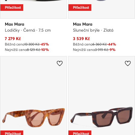
Příležitost
Příležitost
Max Mara
Max Mara
Lodičky · Černá · 7.5 cm
Sluneční brýle · Zlatá
Aktuální cena
Aktuální cena
7 279
Kč
3 539
Kč
Běžná cena
13 300 Kč
-45%
Běžná cena
6 360 Kč
-44%
Nejnižší cena
8 129 Kč
-10%
Nejnižší cena
3 919 Kč
-9%
Příležitost
Příležitost