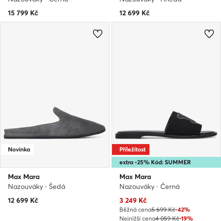
15 799
Kč
12 699
Kč
Novinka
Příležitost
extra -25% Kód: SUMMER
Max Mara
Max Mara
Nazouváky · Šedá
Nazouváky · Černá
Aktuální cena
12 699
Kč
3 249
Kč
Běžná cena
5 699 Kč
-42%
Nejnižší cena
4 059 Kč
-19%