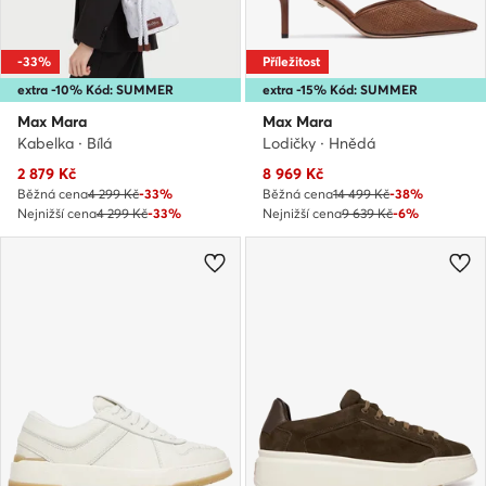
-33%
Příležitost
extra -10% Kód: SUMMER
extra -15% Kód: SUMMER
Max Mara
Max Mara
Kabelka · Bílá
Lodičky · Hnědá
Aktuální cena
Aktuální cena
2 879
Kč
8 969
Kč
Běžná cena
4 299 Kč
-33%
Běžná cena
14 499 Kč
-38%
Nejnižší cena
4 299 Kč
-33%
Nejnižší cena
9 639 Kč
-6%