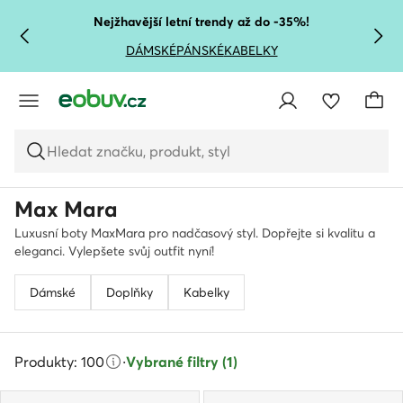
PŘEJÍT NA HLAVNÍ OBSAH
PŘEJÍT NA VYHLEDÁVÁNÍ
Nejžhavější letní trendy až do -35%!
DÁMSKÉ
PÁNSKÉ
KABELKY
Hledat značku, produkt, styl
Max Mara
Luxusní boty MaxMara pro nadčasový styl. Dopřejte si kvalitu a
eleganci. Vylepšete svůj outfit nyní!
Dámské
Doplňky
Kabelky
Produkty: 100
·
Vybrané filtry (1)