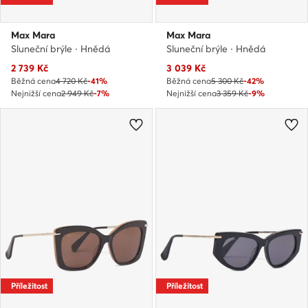
Max Mara
Max Mara
Sluneční brýle · Hnědá
Sluneční brýle · Hnědá
Aktuální cena
Aktuální cena
2 739
Kč
3 039
Kč
Běžná cena
4 720 Kč
-41%
Běžná cena
5 300 Kč
-42%
Nejnižší cena
2 949 Kč
-7%
Nejnižší cena
3 359 Kč
-9%
Příležitost
Příležitost