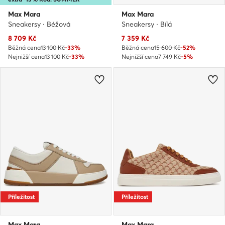
Max Mara
Max Mara
Sneakersy · Béžová
Sneakersy · Bílá
Aktuální cena
Aktuální cena
8 709
Kč
7 359
Kč
Běžná cena
13 100 Kč
-33%
Běžná cena
15 600 Kč
-52%
Nejnižší cena
13 100 Kč
-33%
Nejnižší cena
7 749 Kč
-5%
Příležitost
Příležitost
Max Mara
Max Mara