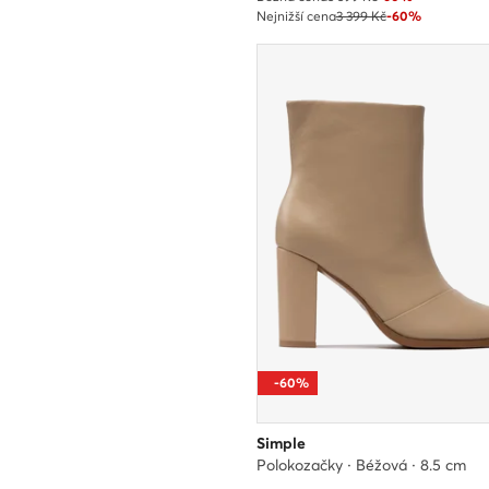
Nejnižší cena
3 399 Kč
-60%
-60%
Simple
Polokozačky · Béžová · 8.5 cm