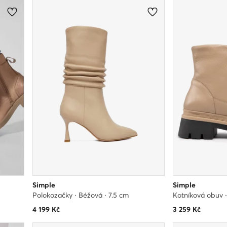
Simple
Simple
Polokozačky · Béžová · 7.5 cm
Kotníková obuv 
4 199
Kč
3 259
Kč