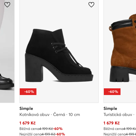
-60%
-60%
Simple
Simple
Kotníková obuv · Černá · 10 cm
Turistická obuv 
Aktuální cena
Aktuální cena
1 679
Kč
1 679
Kč
Běžná cena
4 199 Kč
-60%
Běžná cena
4 199 K
Nejnižší cena
4 199 Kč
-60%
Nejnižší cena
4 199