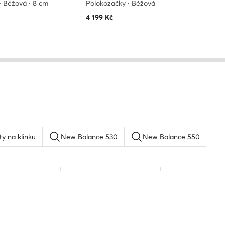
· Béžová · 8 cm
Polokozačky · Béžová
4 199
Kč
ty na klinku
New Balance 530
New Balance 550
rkenstock boston
Reebok Classic Leather