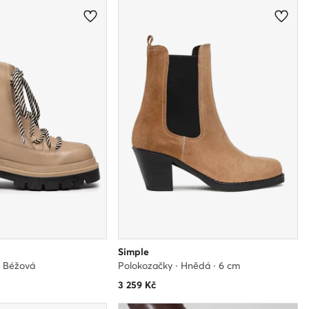
Simple
· Béžová
Polokozačky · Hnědá · 6 cm
3 259
Kč