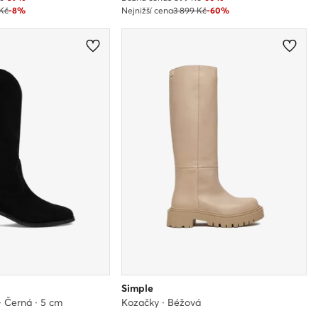
 Kč
-8%
Nejnižší cena
3 899 Kč
-60%
Simple
· Černá · 5 cm
Kozačky · Béžová