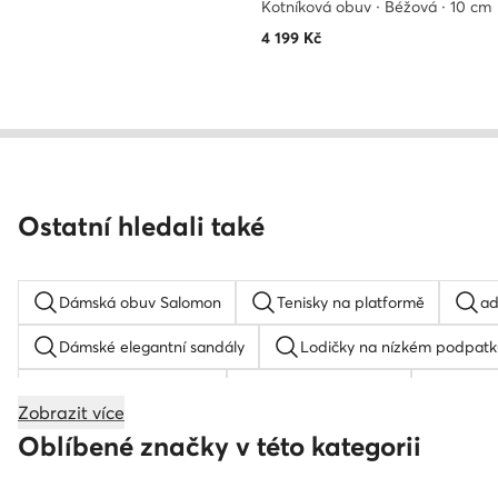
Kotníková obuv · Béžová · 10 cm
4 199
Kč
Ostatní hledali také
Dámská obuv Salomon
Tenisky na platformě
ad
Dámské elegantní sandály
Lodičky na nízkém podpatk
Sandály na podpatku
Boty na platformě
samba
Zobrazit více
Dětské tenisky
Reebok Club C 85
Boty k oblek
Oblíbené značky v této kategorii