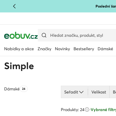
Poslední šan
PŘEJÍT NA HLAVNÍ OBSAH
PŘEJÍT NA VYHLEDÁVÁNÍ
Nabídky a akce
Značky
Novinky
Bestsellery
Dámské
Simple
Dámské
Počet produktů:
24
Seřadit
Velikost
B
Produkty: 24
·
Vybrané filtry