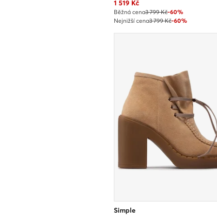
Aktuální cena
1 519
Kč
Běžná cena
3 799 Kč
-60%
Nejnižší cena
3 799 Kč
-60%
Simple