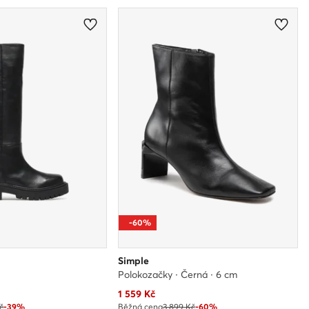
-60%
Simple
Polokozačky · Černá · 6 cm
Aktuální cena
1 559
Kč
č
-39%
Běžná cena
3 899 Kč
-60%