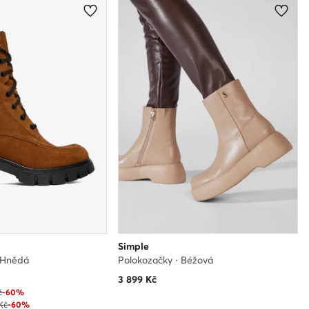
Simple
· Hnědá
Polokozačky · Béžová
3 899
Kč
č
-60%
 Kč
-60%