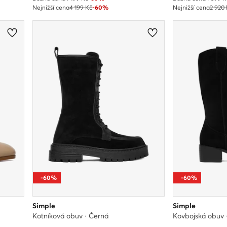
Nejnižší cena
4 199 Kč
-60%
Nejnižší cena
2 920
-60%
-60%
Simple
Simple
Kotníková obuv · Černá
Kovbojská obuv 