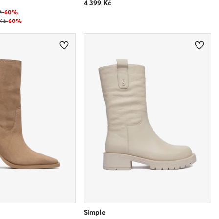
4 399
Kč
č
-60%
 Kč
-60%
Simple