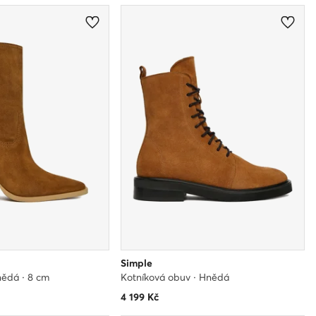
Simple
nědá · 8 cm
Kotníková obuv · Hnědá
4 199
Kč