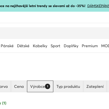
ce na nejžhavější letní trendy se slevami až do -35%!
DÁMSKÉ
PÁN
Pánské
Dětské
Kabelky
Sport
Doplňky
Premium
MOD
arva
Cena
Výrobce
Typ produktu
Zateplení
1
 (1)