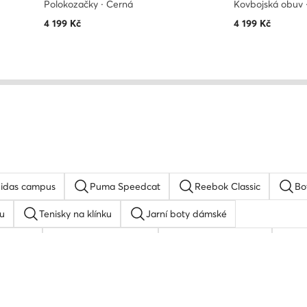
Polokozačky · Černá
Kovbojská obuv 
4 199
Kč
4 199
Kč
idas campus
Puma Speedcat
Reebok Classic
Bo
u
Tenisky na klínku
Jarní boty dámské
 adidas
Basketbalové boty
adidas Stan Smith
bi
u
adidas Superstar