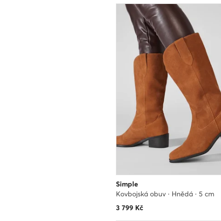
Simple
Kovbojská obuv · Hnědá · 5 cm
3 799
Kč