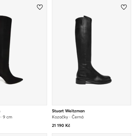
n
Stuart Weitzman
 · 9 cm
Kozačky · Černá
21 190
Kč