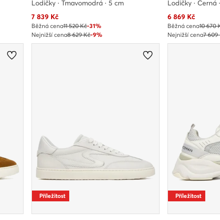
Lodičky · Tmavomodrá · 5 cm
Lodičky · Černá 
Aktuální cena
Aktuální cena
7 839
Kč
6 869
Kč
Běžná cena
11 520 Kč
-31%
Běžná cena
10 670 
Nejnižší cena
8 629 Kč
-9%
Nejnižší cena
7 609
Příležitost
Příležitost