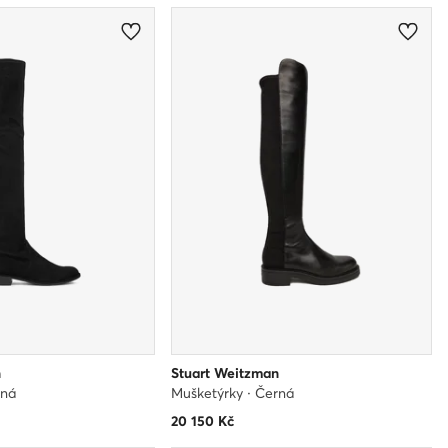
n
Stuart Weitzman
rná
Mušketýrky · Černá
20 150
Kč