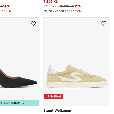
Aktuální cena
7 549
Kč
Kč
-39%
Běžná cena
12 000 Kč
-37%
 Kč
-10%
Nejnižší cena
8 479 Kč
-10%
Příležitost
10% Kód: SUMMER
n
Stuart Weitzman