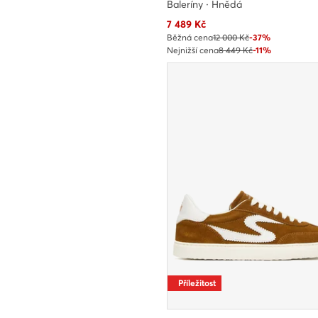
Baleríny · Hnědá
Aktuální cena
7 489
Kč
Běžná cena
12 000 Kč
-37%
Nejnižší cena
8 449 Kč
-11%
Příležitost