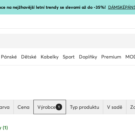
ce na nejžhavější letní trendy se slevami až do -35%!
DÁMSKÉ
PÁN
Pánské
Dětské
Kabelky
Sport
Doplňky
Premium
MOD
arva
Cena
Výrobce
Typ produktu
V sadě
Za
1
 (1)