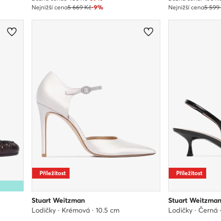
Nejnižší cena
5 669 Kč
-9%
Nejnižší cena
5 599
Příležitost
Příležitost
Stuart Weitzman
Stuart Weitzma
Lodičky · Krémová · 10.5 cm
Lodičky · Černá 