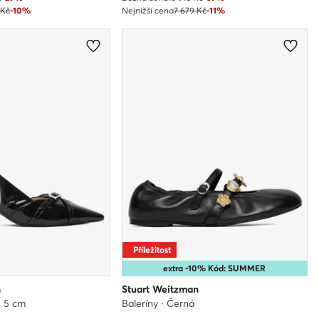
 Kč
-10%
Nejnižší cena
7 679 Kč
-11%
Příležitost
extra -10% Kód: SUMMER
n
Stuart Weitzman
· 5 cm
Baleríny · Černá