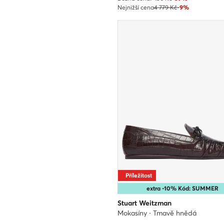
Nejnižší cena
4 779 Kč
-9%
Příležitost
extra -10% Kód: SUMMER
Stuart Weitzman
Mokasíny · Tmavě hnědá