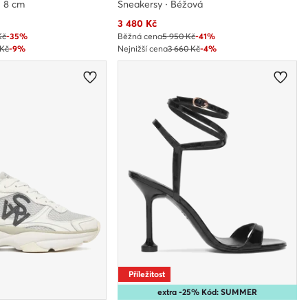
· 8 cm
Sneakersy · Béžová
Aktuální cena
3 480
Kč
Kč
-35%
Běžná cena
5 950 Kč
-41%
 Kč
-9%
Nejnižší cena
3 660 Kč
-4%
Příležitost
extra -25% Kód: SUMMER