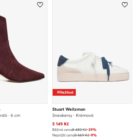
Příležitost
n
Stuart Weitzman
rdó · 6 cm
Sneakersy · Krémová
Aktuální cena
5 149
Kč
Běžná cena
8 480 Kč
-39%
Nejnižší cena
5 669 Kč
-9%