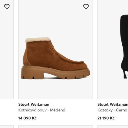
Stuart Weitzman
Stuart Weitzma
Kotníková obuv · Měděná
Kozačky · Černá
14 090
Kč
21 190
Kč