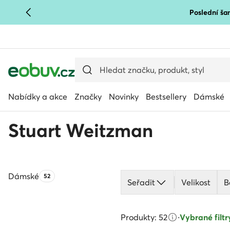
Poslední šan
PŘEJÍT NA HLAVNÍ OBSAH
PŘEJÍT NA VYHLEDÁVÁNÍ
Nabídky a akce
Značky
Novinky
Bestsellery
Dámské
Stuart Weitzman
Dámské
Počet produktů:
52
Seřadit
Velikost
B
Produkty: 52
·
Vybrané filtry