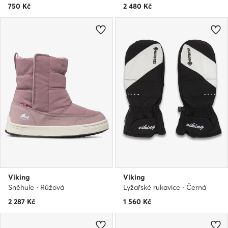
750
Kč
2 480
Kč
Viking
Viking
Sněhule · Růžová
Lyžařské rukavice · Černá
2 287
Kč
1 560
Kč