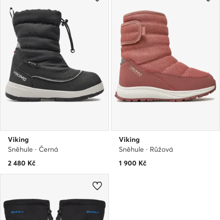
Viking
Viking
Sněhule · Černá
Sněhule · Růžová
2 480
Kč
1 900
Kč