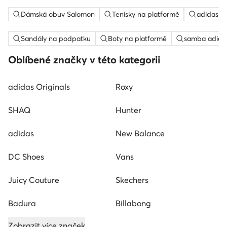
Dámská obuv Salomon
Tenisky na platformě
adidas c
Sandály na podpatku
Boty na platformě
samba adida
Oblíbené značky v této kategorii
adidas Originals
Roxy
SHAQ
Hunter
adidas
New Balance
DC Shoes
Vans
Juicy Couture
Skechers
Badura
Billabong
Zobrazit více značek