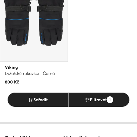
Viking
Lyžařské rukavice · Černá
800
Kč
Seřadit
Filtrovat
1