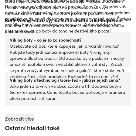
nebo dětské boty Viking, splní i vaše nejnáročnější požadavky!
která nejen ochrání, ale zároveň i zahřeje! Pánské a dámské
Nejlépe se podívejte po těch s úpravou Gore-Tex. Ochrání vaši
holínky Viking si užijete nejen na procházkách se svými
nohu i v deštivém počasí a zároveň díky speciálním membránám
ratolestmi, ale také v nepříznivém počasí v parku se svým
zajistí, že bude volně dýchat a nebude se zbytečně potit. Širokou
mazlíčkem. Díky tomu, jak stylově vypadají, se je ale nemusíte bát
Boty Viking - otázky, na které chcete znát odpovědi
nabídku bot Viking najdete na eobuv.cz. Od turistických bot,
obout ani do městského parku. Navíc - můžete se celá rodina
přes tenisky, až po boty do toho nejdeštivějšího počasí!
dokonale sladit!
Viking boty - co je to za společnost?
Očekáváte od bot, které kupujete, jen prvotřídní kvalitu?
Pak jste tady jednoznačně správně! Boty Viking mají
opravdu dlouhou tradici! Od začátku bylo posláním značky
umožnit nositelům svých výrobků aktivní životní styl. Začali
se proto zabývat výrobou holínek a galošů, které stále tvoří
značnou část jejich produkce. Rozhodně to ale není vše!
Viking boty s technologií Gore-Tex - jaká je jejich cena?
Jako jeden z prvních výrobců začal na trh dodávat boty s
Gore-Tex úpravou. Cena těchto bot se pohybuje v průměru
okolo patnácti set korun.
Zobrazit více
Ostatní hledali také