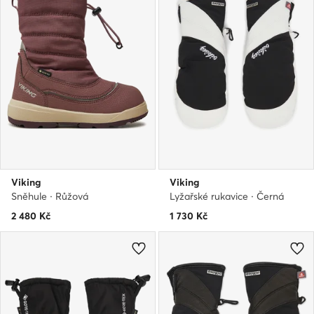
Viking
Viking
Sněhule · Růžová
Lyžařské rukavice · Černá
2 480
Kč
1 730
Kč