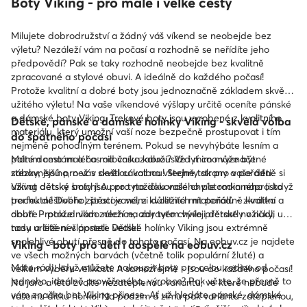
Boty Viking - pro malé i velké cesty
Milujete dobrodružství a žádný váš víkend se neobejde bez
výletu? Nezáleží vám na počasí a rozhodně se neřídíte jeho
předpovědí? Pak se taky rozhodně neobejde bez kvalitně
zpracované a stylové obuvi. A ideálně do každého počasí!
Protože kvalitní a dobré boty jsou jednoznačně základem skvěle
užitého výletu! Na vaše víkendové výšlapy určitě oceníte pánské
a dámské boty Viking. Trekové boty jsou vyrobené z kvalitního
Dětské, pánské a dámské holínky Viking - skvělá volba
materiálu, který umožní vaší noze bezpečně prostupovat i tím
do špatného počasí
nejméně pohodlným terénem. Pokud se nevyhýbáte lesním a
polním cestám a čas od času zabrousíte i mimo vyznačené
Máte doma malého milovníka kaluží? Vždyť co může být
stezky, jsou pro vás skvělou volbou! Stejně tak pro vaše děti.
zábavnějšího, než v dešti cákat na všechny strany a pořádně si
Viking dětské boty jsou pro nožičku vašeho potomka naprosto
užívat dětský smích! A pro tyto dokonalé chvíle rodinného (i když
perfektní! Dobře zpracované, z kvalitních materiálů - zkrátka a
trochu deštivého) štěstí je velmi důležité mít pořádně kvalitní
dobře - pokud vám záleží na zdravém vývoji dětské nožičky,
obutí. Protože nikdo nechce, aby tyto chvíle přerostly v nudli u
tady určitě nešlápnete vedle!
nosu a ležení v posteli. Dětské holínky Viking jsou extrémně
spolehlivé obutí přesně do tohoto počasí. Na eobuv.cz je najdete
Viking - boty pro děti i dospělé na eobuv.cz
ve všech možných barvách (včetně tolik populární žluté) a
Máte rádi, když můžete nakoupit boty pro celou rodinu od
velkém výběru velikostí. A samozřejmě - jsou do každého počasí!
jednoho, ideálně prověřeného, výrobce? Pak vězte, že přesně to
Na jaro a léto zvolte nezateplenou variantu, ve které nebude
vám značka bot Viking přinese. Ať už hledáte pánské, dámské
vašemu dítku horko. Na podzim a zimu pak variantu zateplenou,