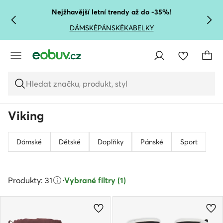
PŘEJÍT NA HLAVNÍ OBSAH
PŘEJÍT NA VYHLEDÁVÁNÍ
Nejžhavější letní trendy až do -35%!
DÁMSKÉ
PÁNSKÉ
KABELKY
Hledat značku, produkt, styl
Viking
Dámské
Dětské
Doplňky
Pánské
Sport
Produkty: 31
·
Vybrané filtry (1)