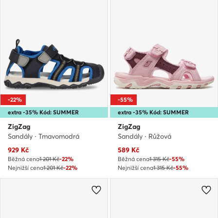
-22%
-55%
extra -35% Kód: SUMMER
extra -35% Kód: SUMMER
ZigZag
ZigZag
Sandály · Tmavomodrá
Sandály · Růžová
Aktuální cena
Aktuální cena
929
Kč
589
Kč
Běžná cena
1 201 Kč
-22%
Běžná cena
1 315 Kč
-55%
Nejnižší cena
1 201 Kč
-22%
Nejnižší cena
1 315 Kč
-55%