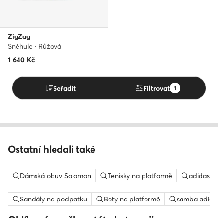
ZigZag
Sněhule · Růžová
1 640
Kč
Seřadit
Filtrovat
1
Ostatní hledali také
Dámská obuv Salomon
Tenisky na platformě
adidas c
Sandály na podpatku
Boty na platformě
samba adida