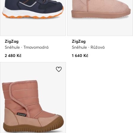
ZigZag
ZigZag
Sněhule · Tmavomodrá
Sněhule · Růžová
2 480
Kč
1 640
Kč