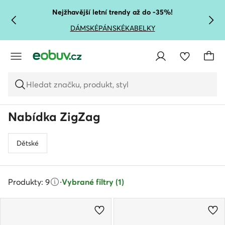
PŘEJÍT NA HLAVNÍ OBSAH
PŘEJÍT NA VYHLEDÁVÁNÍ
Nejžhavější letní trendy až do -35%!
DÁMSKÉ
PÁNSKÉ
KABELKY
Hledat značku, produkt, styl
Nabídka ZigZag
Dětské
Produkty: 9
·
Vybrané filtry (1)