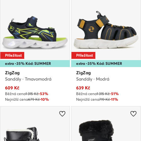
Příležitost
Příležitost
extra -35% Kód: SUMMER
extra -35% Kód: SUMMER
ZigZag
ZigZag
Sandály · Tmavomodrá
Sandály · Modrá
Aktuální cena
Aktuální cena
609
Kč
639
Kč
Běžná cena
1 315 Kč
-53%
Běžná cena
1 315 Kč
-51%
Nejnižší cena
679 Kč
-10%
Nejnižší cena
719 Kč
-11%