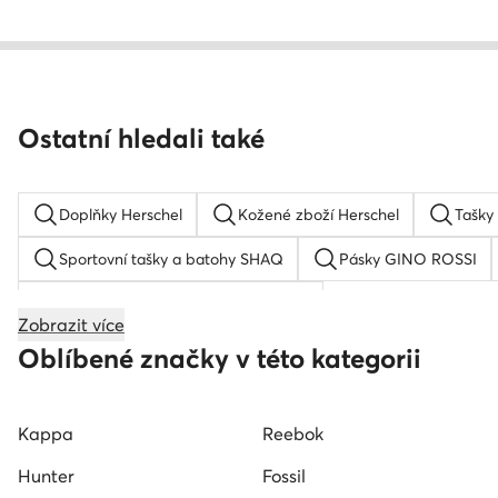
Ostatní hledali také
Doplňky Herschel
Kožené zboží Herschel
Tašky
Sportovní tašky a batohy SHAQ
Pásky GINO ROSSI
Sportovní tašky a batohy Quiksilver
Zobrazit více
Dámská kšiltovka
G-Shock
Dámský klobouk
Oblíbené značky v této kategorii
Dětská kšiltovka
Hodinky Nautica
Zlaté hodinky
Kappa
Reebok
Hunter
Fossil