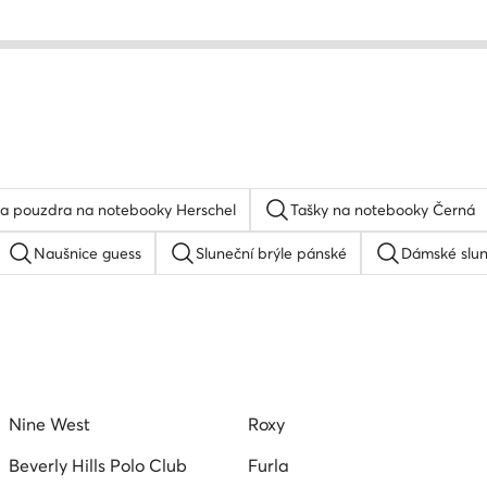
 a pouzdra na notebooky Herschel
Tašky na notebooky Černá
Naušnice guess
Sluneční brýle pánské
Dámské slun
Sportovní tašky a batohy Roxy
Kšiltovka quiksilver
R
Kšiltovka
Hodinky dámské stříbrné
Reebok bat
Nine West
Roxy
Beverly Hills Polo Club
Furla