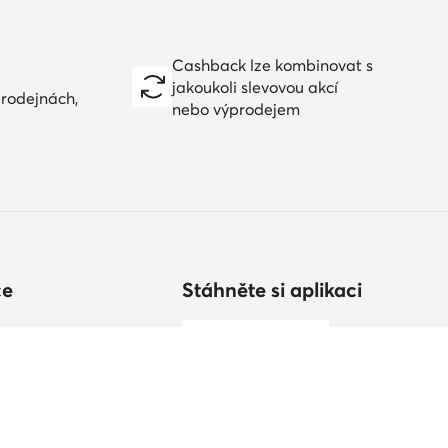
Cashback lze kombinovat s
jakoukoli slevovou akcí
prodejnách,
nebo výprodejem
ce
Stáhněte si aplikaci
vat?
ikostí
v