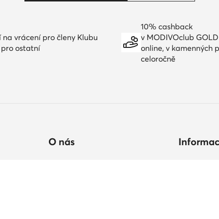
10% cashback
í na vrácení pro členy Klubu
v MODIVOclub GOLD
 pro ostatní
online, v kamenných 
celoročně
O nás
Informa
ručení
Údaje společnosti
Jak nakupo
Skupina MODIVO
Tabulka vel
Kariéra ve Skupině MODIVO
Péče o obu