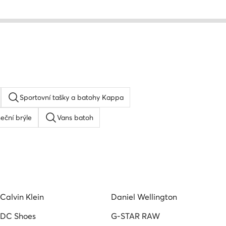
Sportovní tašky a batohy Kappa
eční brýle
Vans batoh
ay ban
Pansky pasek
Pánská peněženka
oh
Peněženka dámská
Calvin Klein
Daniel Wellington
DC Shoes
G-STAR RAW