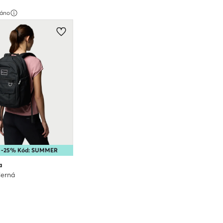
váno
a -25% Kód: SUMMER
a
Černá