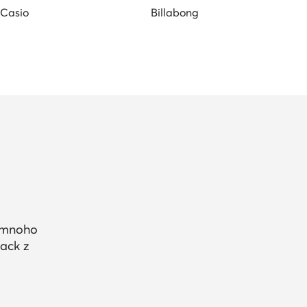
Casio
Billabong
a mnoho
ack z