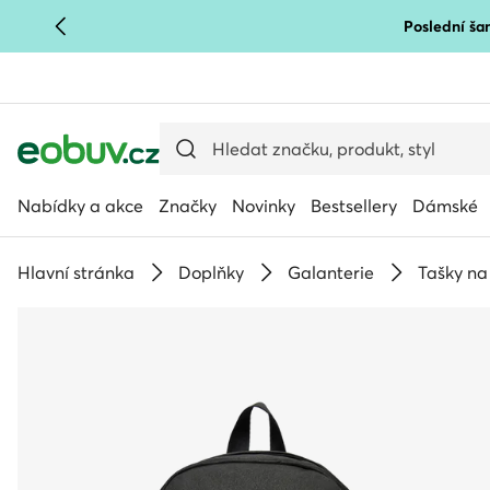
Poslední šan
PŘEJÍT NA HLAVNÍ OBSAH
PŘEJÍT NA VYHLEDÁVÁNÍ
Nabídky a akce
Značky
Novinky
Bestsellery
Dámské
Hlavní stránka
Doplňky
Galanterie
Tašky na