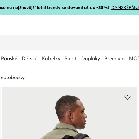
ce na nejžhavější letní trendy se slevami až do -35%!
DÁMSKÉ
PÁN
Pánské
Dětské
Kabelky
Sport
Doplňky
Premium
MOD
 notebooky