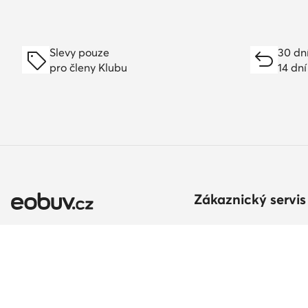
Slevy pouze
30 dn
pro členy Klubu
14 dní
Zákaznický servis
Způsoby a náklady do
Vrácení zboží
Vyřízení objednávky
Změnit zemi: Česká
republika (CZ)