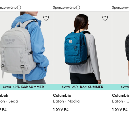
nzorováno
Sponzorováno
Sponzoro
extra -15% Kód: SUMMER
extra -25% Kód: SUMMER
extr
ebok
Columbia
Columbi
oh · Šedá
Batoh · Modrá
Batoh · 
9
Kč
1 599
Kč
1 599
Kč