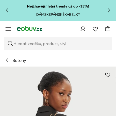
PŘEJÍT NA HLAVNÍ OBSAH
PŘEJÍT NA VYHLEDÁVÁNÍ
Nejžhavější letní trendy až do -35%!
DÁMSKÉ
PÁNSKÉ
KABELKY
Hledat značku, produkt, styl
Batohy