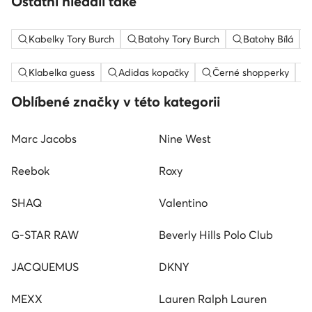
Ostatní hledali také
Kabelky Tory Burch
Batohy Tory Burch
Batohy Bílá
Klabelka guess
Adidas kopačky
Černé shopperky
Oblíbené značky v této kategorii
Marc Jacobs
Nine West
Reebok
Roxy
SHAQ
Valentino
G-STAR RAW
Beverly Hills Polo Club
JACQUEMUS
DKNY
MEXX
Lauren Ralph Lauren