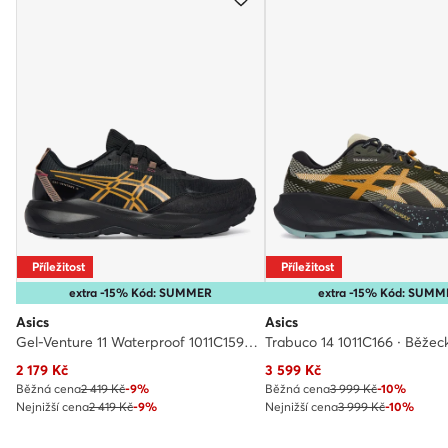
Příležitost
Příležitost
extra -15% Kód: SUMMER
extra -15% Kód: SUMM
Asics
Asics
Gel-Venture 11 Waterproof 1011C159 · Běžecké boty
Trabuco 14 1011C166 · Běžec
Aktuální cena
Aktuální cena
2 179
Kč
3 599
Kč
Běžná cena
2 419 Kč
-9%
Běžná cena
3 999 Kč
-10%
Nejnižší cena
2 419 Kč
-9%
Nejnižší cena
3 999 Kč
-10%