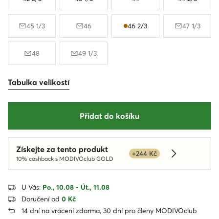
45 1/3
46
46 2/3
47 1/3
48
49 1/3
Tabulka velikostí
Přidat do košíku
Získejte za tento produkt
+244 Kč
Dowiedz się 
10% cashback s MODIVOclub GOLD
U Vás:
Po., 10.08 - Út., 11.08
Doručení od
0 Kč
14 dní na vrácení zdarma, 30 dní pro členy MODIVOclub