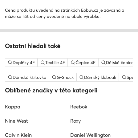
Cena produktu uvedená na stránkách Eobuv.cz je závazná a
může se lišit od ceny uvedené na obalu výrobku.
Ostatní hledali také
Doplňky 4F
Textilie 4F
Čepice 4F
Dětské čepice 4
Dámská kšiltovka
G-Shock
Dámský klobouk
Sport
Oblíbené značky v této kategorii
Kappa
Reebok
Nine West
Roxy
Calvin Klein
Daniel Wellington