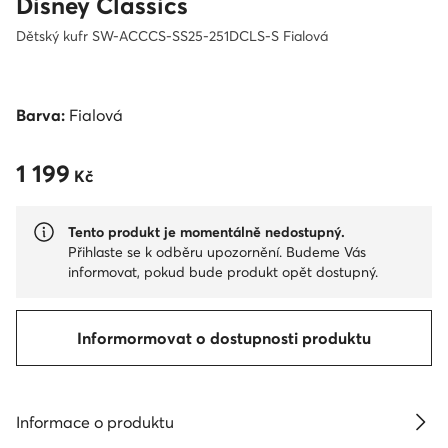
Disney Classics
Dětský kufr SW-ACCCS-SS25-251DCLS-S Fialová
Barva:
Fialová
1 199
1 199 Kč
Kč
Tento produkt je momentálně nedostupný.
Přihlaste se k odběru upozornění. Budeme Vás
informovat, pokud bude produkt opět dostupný.
Informormovat o dostupnosti produktu
Informace o produktu