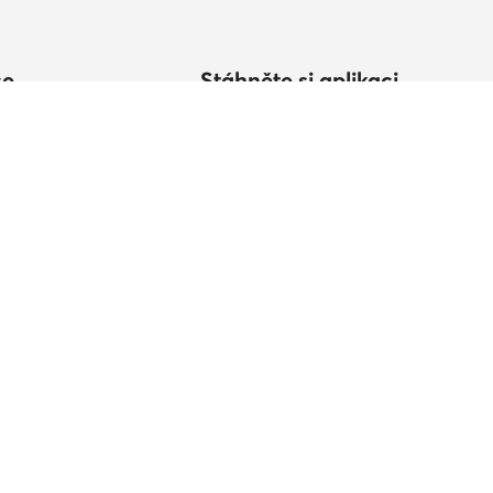
ce
Stáhněte si aplikaci
vat?
ikostí
v
 produktu