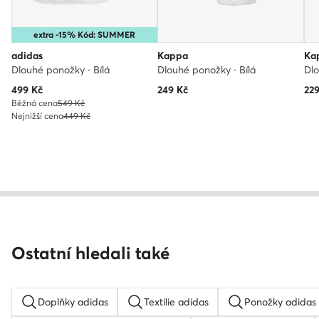
extra -15% Kód: SUMMER
adidas
Kappa
Ka
Dlouhé ponožky · Bílá
Dlouhé ponožky · Bílá
Dlo
Aktuální cena
499
Kč
249
Kč
22
Běžná cena
549 Kč
Nejnižší cena
449 Kč
Ostatní hledali také
Doplňky adidas
Textilie adidas
Ponožky adidas