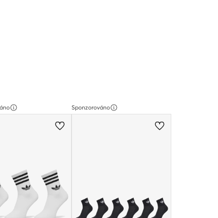
váno
Sponzorováno