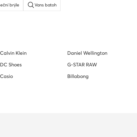
eční brýle
Vans batoh
ay ban
Pansky pasek
Pánská peněženka
oh
Peněženka dámská
Calvin Klein
Daniel Wellington
DC Shoes
G-STAR RAW
Casio
Billabong