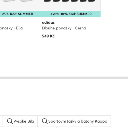
a -25% Kód: SUMMER
extra -10% Kód: SUMMER
adidas
onožky · Bílá
Dlouhé ponožky · Černá
549
Kč
Vysoké Bílá
Sportovní tašky a batohy Kappa