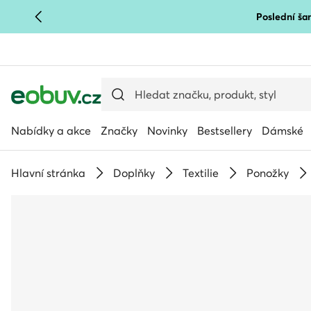
Poslední šan
PŘEJÍT NA HLAVNÍ OBSAH
PŘEJÍT NA VYHLEDÁVÁNÍ
Nabídky a akce
Značky
Novinky
Bestsellery
Dámské
Hlavní stránka
Doplňky
Textilie
Ponožky