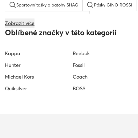
Sportovní tašky a batohy SHAQ
Pásky GINO ROSSI
Sportovní tašky a batohy Quiksilver
Zobrazit více
Dámská kšiltovka
G-Shock
Dámský klobouk
Oblíbené značky v této kategorii
Dětská kšiltovka
Hodinky Nautica
Zlaté hodinky
Kappa
Reebok
Hunter
Fossil
Michael Kors
Coach
Quiksilver
BOSS