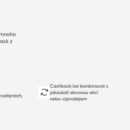
a mnoho
ack z
Cashback lze kombinovat s
jakoukoli slevovou akcí
prodejnách,
nebo výprodejem