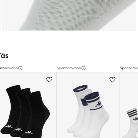
Vás
nzorováno
Sponzorováno
Sponzoro