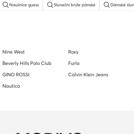
Naušnice guess
Sluneční brýle pánské
Dámské slun
Sportovní tašky a batohy Roxy
Kšiltovka quiksilver
R
Kšiltovka
Hodinky dámské stříbrné
Reebok bat
Nine West
Roxy
Beverly Hills Polo Club
Furla
GINO ROSSI
Calvin Klein Jeans
Nautica