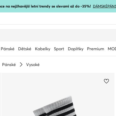
ce na nejžhavější letní trendy se slevami až do -35%!
DÁMSKÉ
PÁN
Pánské
Dětské
Kabelky
Sport
Doplňky
Premium
MOD
Pánské
Vysoké