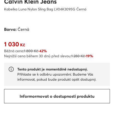
Calvin Klein Jeans
Kabelka Luna Nylon Sling Bag LV04K3095G Černá
Barva:
Černá
1 030
Aktuální cena 1 030 Kč
Kč
Běžná cena:
1 800 Kč
-42%
Nejnižší cena během 30 dnů před slevou:
1 280 Kč
-19%
Tento produkt je momentálně nedostupný.
Přihlaste se k odběru upozornění. Budeme Vás
informovat, pokud bude produkt opět dostupný.
Informormovat o dostupnosti produktu