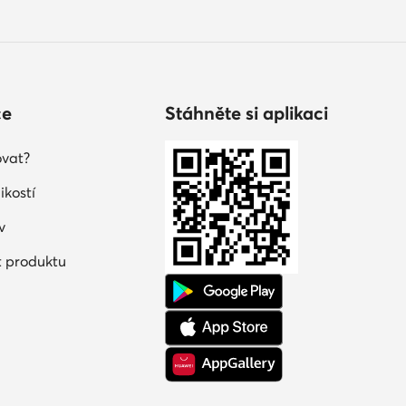
ce
Stáhněte si aplikaci
vat?
ikostí
v
 produktu