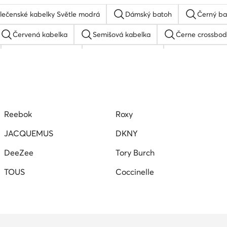
lečenské kabelky Světle modrá
Dámský batoh
Černý ba
Červená kabelka
Semišová kabelka
Černe crossbod
Černé shopperky
Kabelky výprodej
Hnědá kabel
 FAIRY
Bílá kabelka
Kožená kabelka
Kabelky Ba
Reebok
Roxy
JACQUEMUS
DKNY
DeeZee
Tory Burch
TOUS
Coccinelle