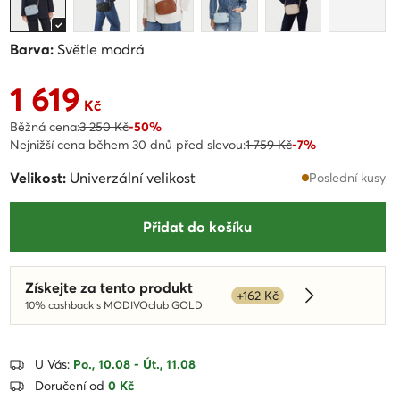
Barva:
Světle modrá
1 619
Aktuální cena 1 619 Kč
Kč
Běžná cena:
3 250 Kč
-50%
Nejnižší cena během 30 dnů před slevou:
1 759 Kč
-7%
Velikost:
Univerzální velikost
Poslední kusy
Přidat do košíku
Získejte za tento produkt
+162 Kč
Dowiedz się w
10% cashback s MODIVOclub GOLD
U Vás:
Po., 10.08 - Út., 11.08
Doručení od
0 Kč