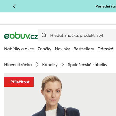
Poslední šan
PŘEJÍT NA HLAVNÍ OBSAH
PŘEJÍT NA VYHLEDÁVÁNÍ
Nabídky a akce
Značky
Novinky
Bestsellery
Dámské
Hlavní stránka
Kabelky
Společenské kabelky
Příležitost