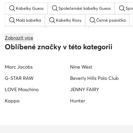
Kabelky Guess
Společenské kabelky Guess
Spo
Malá kabelka
Kabelky Roxy
Černé psaníčka
Velká kabelka
Klabelka guess
Adidas kopačky
Zobrazit více
Béžová kabelka
Zlaté psaníčko
Kabelky JENNY
Oblíbené značky v této kategorii
Marc Jacobs
Nine West
G-STAR RAW
Beverly Hills Polo Club
LOVE Moschino
JENNY FAIRY
Kappa
Hunter