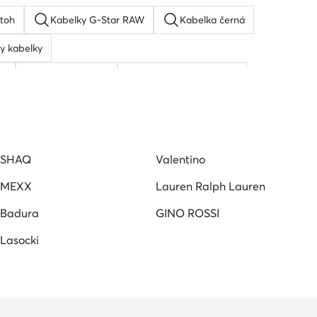
toh
Kabelky G-Star RAW
Kabelka černá
y kabelky
ka
Coach kabelky
Michael kors kabelka
dura
SHAQ
Valentino
MEXX
Lauren Ralph Lauren
Badura
GINO ROSSI
Lasocki