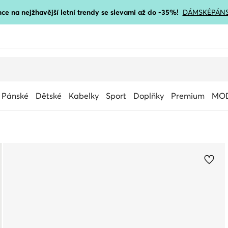
ce na nejžhavější letní trendy se slevami až do -35%!
DÁMSKÉ
PÁN
Pánské
Dětské
Kabelky
Sport
Doplňky
Premium
MOD