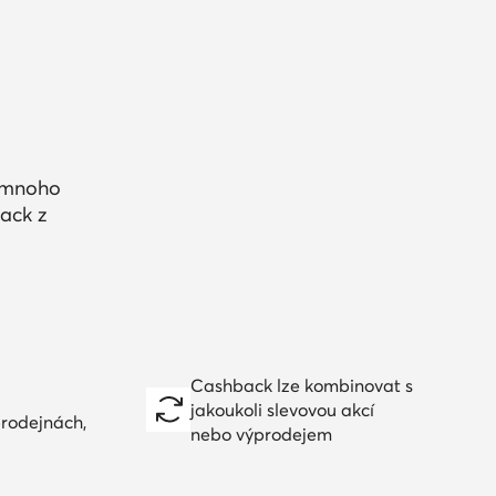
a mnoho
ack z
Cashback lze kombinovat s
jakoukoli slevovou akcí
prodejnách,
nebo výprodejem